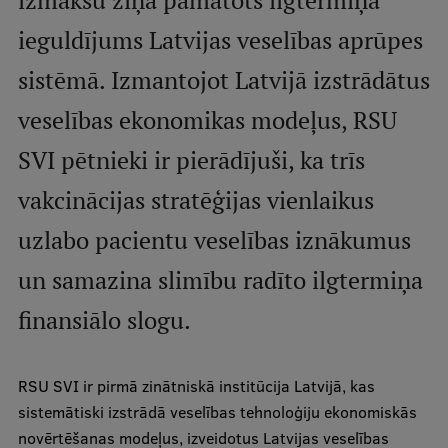
izmaksu ziņā pamatots ilgtermiņa
International Student Ambassadors
ieguldījums Latvijas veselības aprūpes
sistēmā. Izmantojot Latvijā izstrādātus
About Us
veselības ekonomikas modeļus, RSU
SVI pētnieki ir pierādījuši, ka trīs
vakcinācijas stratēģijas vienlaikus
Student life
uzlabo pacientu veselības iznākumus
Study bases
un samazina slimību radīto ilgtermiņa
Faculties
Our people
finansiālo slogu.
Strategy
RSU SVI ir pirmā zinātniskā institūcija Latvijā, kas
Structure
sistemātiski izstrādā veselības tehnoloģiju ekonomiskās
History
novērtēšanas modeļus, izveidotus Latvijas veselības