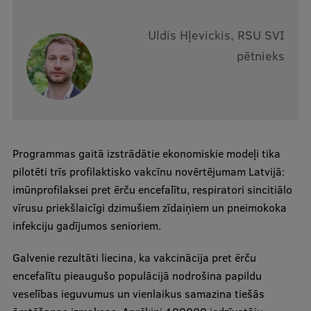
Institutes and Laboratories
Uldis Hļevickis, RSU SVI
pētnieks
Research Data Management
Council of the Institute
RSU Research Portal
Research Impact
Programmas gaitā izstrādātie ekonomiskie modeļi tika
Scientific Priorities
pilotēti trīs profilaktisko vakcīnu novērtējumam Latvijā:
imūnprofilaksei pret ērču encefalītu, respiratori sincitiālo
Doctoral School
vīrusu priekšlaicīgi dzimušiem zīdaiņiem un pneimokoka
Services & Main Fields of Research
infekciju gadījumos senioriem.
International Cooperation
Galvenie rezultāti liecina, ka vakcinācija pret ērču
Research Services
encefalītu pieaugušo populācijā nodrošina papildu
veselības ieguvumus un vienlaikus samazina tiešās
Research Projects