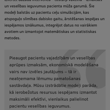
Lifelong Learning
un veselības ieguvumus pacienta mūža garumā. Šie
modeļi balstās uz pacientu ceļu simulācijām, kas
atspoguļo slimības dabisko gaitu, ārstēšanas iespējas un
Ethics and Equity Training
iespējamos iznākumus, integrējot datus no vairākiem
avotiem un izmantojot matemātiskas un statistiskas
Open University
metodes.
Latvian Language Courses
Pre-Courses
Pieaugot pacientu vajadzībām un veselības
Professional Development
aprūpes izmaksām, ekonomiskā modelēšana
Centre for Educational Growth
vairs nav izvēles jautājums – tā ir
neatņemama lēmumu pamatošanas
Qualification Conformance Testing
sastāvdaļa. Mūsu izstrādātie modeļi parāda,
kā ierobežotus resursus iespējams izmantot
maksimāli efektīvi, vienlaikus palielinot
Research
pacientu veselības ieguvumus.