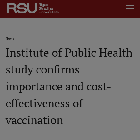
Skip
to
main
content
English
.
Breadcrumb
News
Latviski
Institute of Public Health
Mobile
Search
Meet Us
augšējā
study confirms
Students
izvēlne
Alumni
importance and cost-
For Staff
For Employers
effectiveness of
Library
vaccination
Contacts
How to find us
Jobs