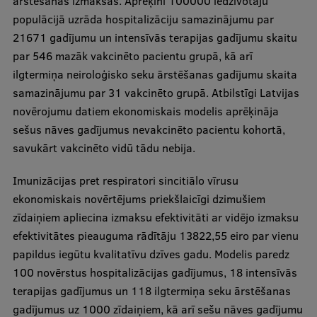
ārstēšanas izmaksas. Aprēķini 100000 iedzīvotāju
Research Breakfast
populācijā uzrāda hospitalizāciju samazinājumu par
21671 gadījumu un intensīvās terapijas gadījumu skaitu
Completed projects
par 546 mazāk vakcinēto pacientu grupā, kā arī
Vertically Integrated Projects
ilgtermiņa neiroloģisko seku ārstēšanas gadījumu skaita
samazinājumu par 31 vakcinēto grupā. Atbilstīgi Latvijas
Scientific Conferences
novērojumu datiem ekonomiskais modelis aprēķināja
Innovation Centre
sešus nāves gadījumus nevakcinēto pacientu kohortā,
savukārt vakcinēto vidū tādu nebija.
Imunizācijas pret respiratori sincitiālo vīrusu
International Cooperation
ekonomiskais novērtējums priekšlaicīgi dzimušiem
zīdaiņiem apliecina izmaksu efektivitāti ar vidējo izmaksu
efektivitātes pieauguma rādītāju 13822,55 eiro par vienu
Mobility programmes
papildus iegūtu kvalitatīvu dzīves gadu. Modelis paredz
International projects
100 novērstus hospitalizācijas gadījumus, 18 intensīvās
terapijas gadījumus un 118 ilgtermiņa seku ārstēšanas
International partners
gadījumus uz 1000 zīdaiņiem, kā arī sešu nāves gadījumu