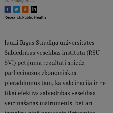
26 January 2026
Mobile
Research
Public Health
galvenā
Study Here
izvēlne
Jauni Rīgas Stradiņa universitātes
Undergraduate Programmes
Sabiedrības veselības institūta (RSU
Postgraduate Study Programmes
SVI) pētījuma rezultāti sniedz
Doctoral Studies
pārliecinošus ekonomiskus
Graduate Medical Training
pierādījumus tam, ka vakcinācija ir ne
Admissions
tikai efektīvs sabiedrības veselības
Your Start in Riga
Why choose RSU?
veicināšanas instruments, bet arī
Medizinstudium an der RSU