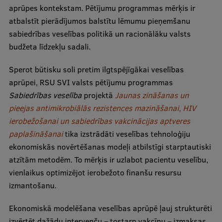
aprūpes kontekstam. Pētījumu programmas mērķis ir
Visual Identity
atbalstīt pierādījumos balstītu lēmumu pieņemšanu
RSU Great Hall
sabiedrības veselības politikā un racionālāku valsts
budžeta līdzekļu sadali.
Museums and exhibitions
Sperot būtisku soli pretim ilgtspējīgākai veselības
Development and research projects
aprūpei, RSU SVI valsts pētījumu programmas
Rankings
Sabiedrības veselība
projektā
Jaunas zināšanas un
pieejas antimikrobiālās rezistences mazināšanai, HIV
Virtual tour
ierobežošanai un sabiedrības vakcinācijas aptveres
Study and environmental accessibility
paplašināšanai
tika izstrādāti veselības tehnoloģiju
ekonomiskās novērtēšanas modeļi atbilstīgi starptautiski
Sustainable Development Goals
atzītām metodēm. To mērķis ir uzlabot pacientu veselību,
Performance Data 2025
vienlaikus optimizējot ierobežoto finanšu resursu
izmantošanu.
Souvenirs and books
Ekonomiskā modelēšana veselības aprūpē ļauj strukturēti
izvērtēt dažādu intervenču – tostarp vakcīnu – izmaksas