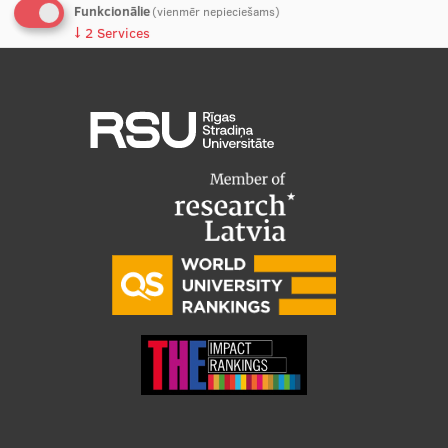
Funkcionālie
(vienmēr nepieciešams)
↓
2
Services
Studentu dzīve
Analītiskie
Studiju norises vietas
↓
5
Services
Fakultātes
Nē, paldies
Apstiprināt izvēles
Mūsu cilvēki
Stratēģija
Struktūra
Vēsture un tradīcijas
Identitāte
RSU fonds
Aula
Muzeji un ekspozīcijas