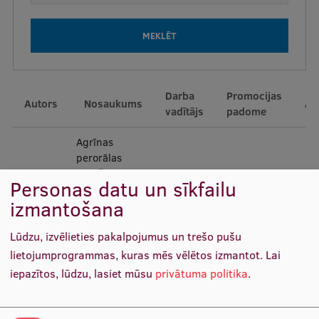
Mobile
galvenā
Studiju iespējas
izvēlne
Darba
Promocijas
Pamatstudiju programmas
Autors
Nosaukums
Ai
vadītājs
padome
Maģistra studiju programmas
Agrīnas
Doktorantūra
perorālas
barošanas
Rezidentūra
Haralds
Guntars
Personas datu un sīkfailu
pielietojums
Medicīna
29
Plaudis
Pupelis
izmantošana
smaga akūta
Uzņemšana
pankreatīta
Praktiska informācija
slimniekiem
Lūdzu, izvēlieties pakalpojumus un trešo pušu
lietojumprogrammas, kuras mēs vēlētos izmantot.
Lai
iepazītos, lūdzu, lasiet mūsu
privātuma politika
.
Par RSU