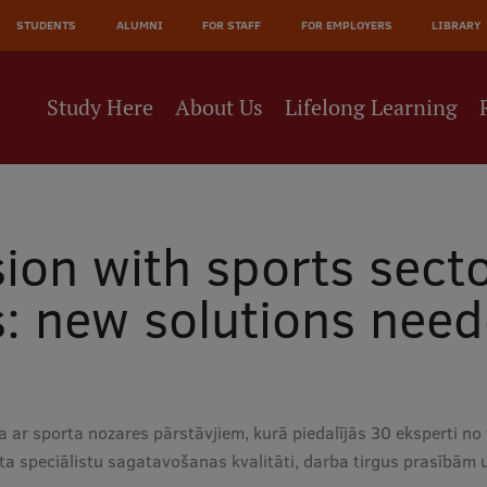
JĀ
STUDENTS
ALUMNI
FOR STAFF
FOR EMPLOYERS
LIBRARY
NE
Study Here
About Us
Lifelong Learning
ion with sports sect
s: new solutions need
a ar sporta nozares pārstāvjiem, kurā piedalījās 30 eksperti no
orta speciālistu sagatavošanas kvalitāti, darba tirgus prasībām