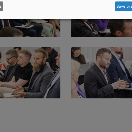
s
Save pr