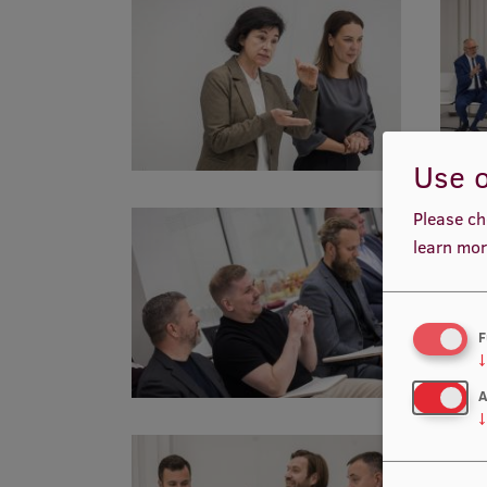
Use o
Please ch
learn mor
F
↓
A
↓