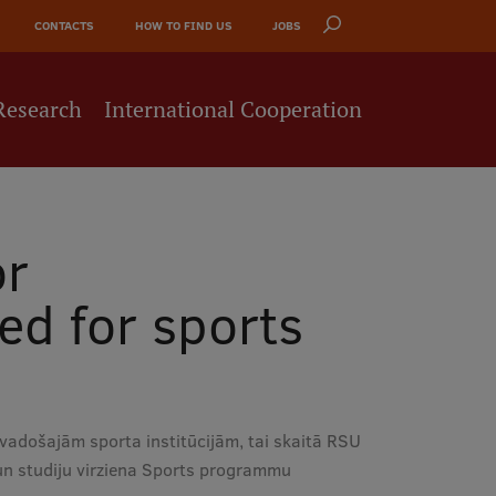
CONTACTS
HOW TO FIND US
JOBS
Research
International Cooperation
or
ed for sports
 vadošajām sporta institūcijām, tai skaitā RSU
 un studiju virziena Sports programmu