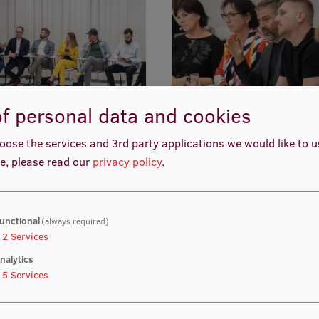
f personal data and cookies
oose the services and 3rd party applications we would like to 
e, please read our
privacy policy
.
unctional
(always required)
2
Services
nalytics
5
Services