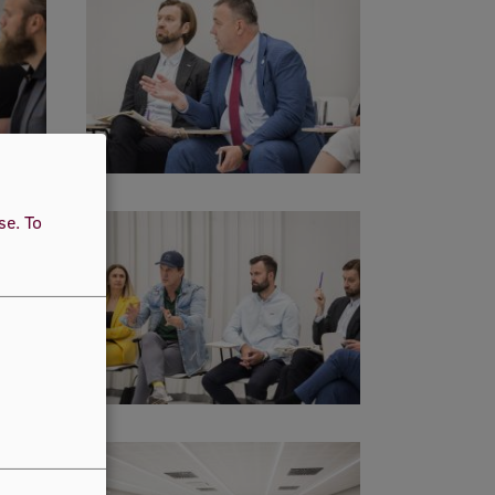
use.
To