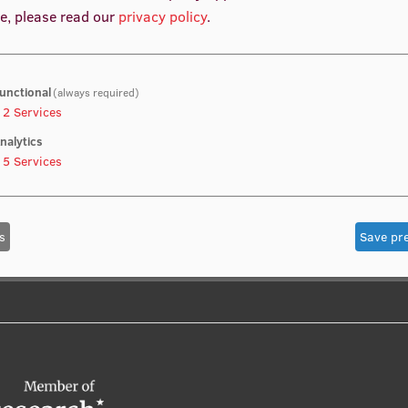
e, please read our
privacy policy
.
unctional
(always required)
2
Services
nalytics
5
Services
s
Save pr