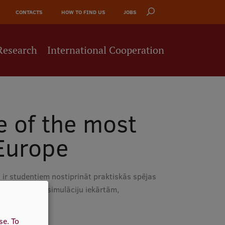
CONTACTS
HOW TO FIND US
JOBS
Research
International Cooperation
 of the most
 Europe
ir studentiem nostiprināt praktiskās spējas
s darbs uz 3D simulāciju iekārtām,
use.
To