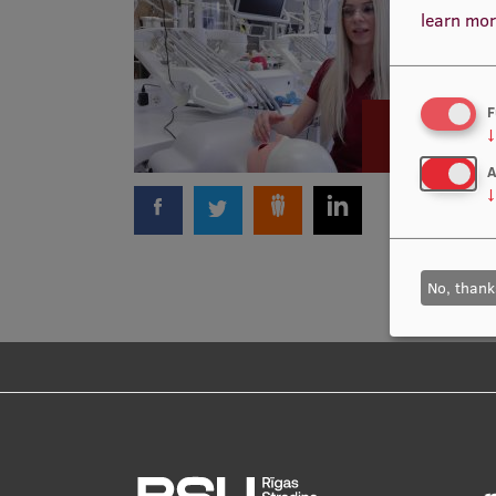
learn mor
F
↓
A
↓
No, thank