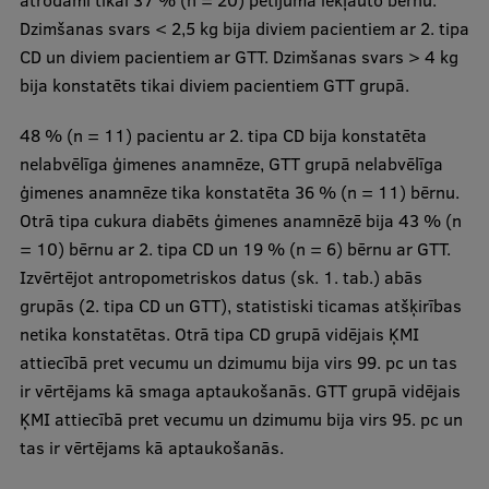
atrodami tikai 37 % (n = 20) pētījumā iekļauto bērnu.
Dzimšanas svars < 2,5 kg bija diviem pacientiem ar 2. tipa
CD un diviem pacientiem ar GTT. Dzimšanas svars > 4 kg
bija konstatēts tikai diviem pacientiem GTT grupā.
48 % (n = 11) pacientu ar 2. tipa CD bija konstatēta
nelabvēlīga ģimenes anamnēze, GTT grupā nelabvēlīga
ģimenes anamnēze tika konstatēta 36 % (n = 11) bērnu.
Otrā tipa cukura diabēts ģimenes anamnēzē bija 43 % (n
= 10) bērnu ar 2. tipa CD un 19 % (n = 6) bērnu ar GTT.
Izvērtējot antropometriskos datus (sk. 1. tab.) abās
grupās (2. tipa CD un GTT), statistiski ticamas atšķirības
netika konstatētas. Otrā tipa CD grupā vidējais ĶMI
attiecībā pret vecumu un dzimumu bija virs 99. pc un tas
ir vērtējams kā smaga aptaukošanās. GTT grupā vidējais
ĶMI attiecībā pret vecumu un dzimumu bija virs 95. pc un
tas ir vērtējams kā aptaukošanās.