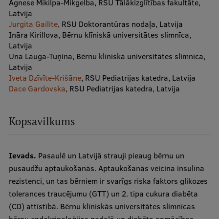
Agnese Mikilpa-Mikgelba, RSU Tālākizglītības fakultāte,
Latvija
International Student Ambassadors
Jurgita Gailite
, RSU Doktorantūras nodaļa, Latvija
Ināra Kirillova, Bērnu klīniskā universitātes slimnīca,
Latvija
About Us
Una Lauga-Tuņina, Bērnu klīniskā universitātes slimnīca,
Latvija
Iveta Dzīvīte-Krišāne
, RSU Pediatrijas katedra, Latvija
Dace Gardovska
, RSU Pediatrijas katedra, Latvija
Student life
Study bases
Kopsavilkums
Faculties
Our people
Ievads.
Pasaulē un Latvijā strauji pieaug bērnu un
pusaudžu aptaukošanās. Aptaukošanās veicina insulīna
Strategy
rezistenci, un tas bērniem ir svarīgs riska faktors glikozes
Structure
tolerances traucējumu (GTT) un 2. tipa cukura diabēta
(CD) attīstībā. Bērnu klīniskās universitātes slimnīcas
History