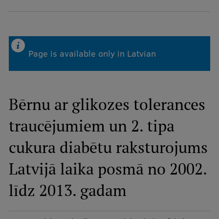
Study Here
Mobile
Page is available only in Latvian
galvenā
izvēlne
Undergraduate Programmes
Bērnu ar glikozes tolerances
Postgraduate Study Programmes
traucējumiem un 2. tipa
Doctoral Studies
Graduate Medical Training
cukura diabētu raksturojums
Admissions
Latvijā laika posmā no 2002.
Your Start in Riga
līdz 2013. gadam
Why choose RSU?
Medizinstudium an der RSU