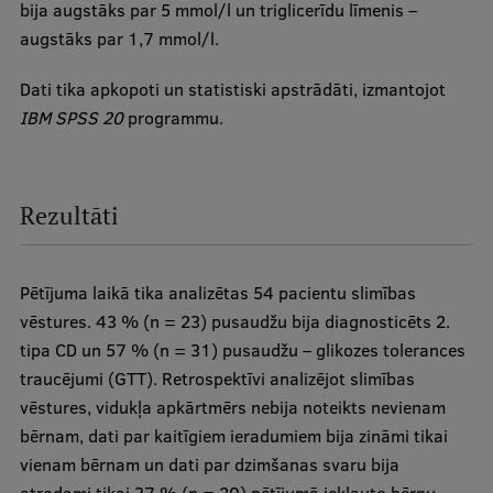
bija augstāks par 5 mmol/l un triglicerīdu līmenis –
augstāks par 1,7 mmol/l.
Dati tika apkopoti un statistiski apstrādāti, izmantojot
IBM SPSS 20
programmu.
Rezultāti
Pētījuma laikā tika analizētas 54 pacientu slimības
vēstures. 43 % (n = 23) pusaudžu bija diagnosticēts 2.
tipa CD un 57 % (n = 31) pusaudžu – glikozes tolerances
traucējumi (GTT). Retrospektīvi analizējot slimības
vēstures, vidukļa apkārtmērs nebija noteikts nevienam
bērnam, dati par kaitīgiem ieradumiem bija zināmi tikai
vienam bērnam un dati par dzimšanas svaru bija