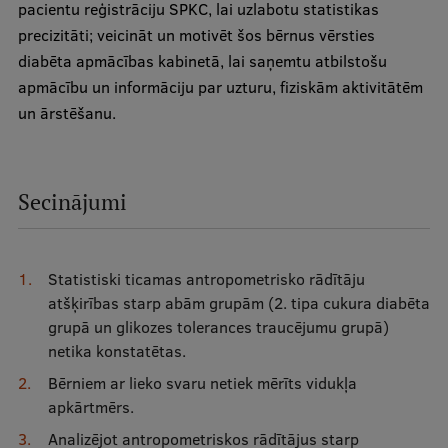
pacientu reģistrāciju SPKC, lai uzlabotu statistikas
precizitāti; veicināt un motivēt šos bērnus vērsties
diabēta apmācības kabinetā, lai saņemtu atbilstošu
apmācību un informāciju par uzturu, fiziskām aktivitātēm
un ārstēšanu.
Secinājumi
Statistiski ticamas antropometrisko rādītāju
atšķirības starp abām grupām (2. tipa cukura diabēta
grupā un glikozes tolerances traucējumu grupā)
netika konstatētas.
Bērniem ar lieko svaru netiek mērīts vidukļa
apkārtmērs.
Analizējot antropometriskos rādītājus starp