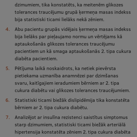
dzimumiem, tika konstatēts, ka meitenēm glikozes
tolerances traucējumu grupā ķermeņa masas indekss
bija statistiski ticami lielāks nekā zēniem.
Abu pacientu grupās vidējais ķermeņa masas indekss
bija lielāks par pieļaujamo normu un vērtējams kā
aptaukošanās glikozes tolerances traucējumu
pacientiem un kā smaga aptaukošanās 2. tipa cukura
diabēta pacientiem.
Pētījuma laikā noskaidrots, ka netiek pievērsta
pietiekama uzmanība anamnēzei par dzimšanas
svaru, kaitīgajiem ieradumiem bērniem ar 2. tipa
cukura diabētu vai glikozes tolerances traucējumiem.
Statistiski ticami biežāk dislipidēmija tika konstatēta
bērniem ar 2. tipa cukura diabētu.
Analizējot ar insulīna rezistenci saistītus simptomus
starp dzimumiem, statistiski ticami biežāk arteriālā
hipertensija konstatēta zēniem 2. tipa cukura diabēta