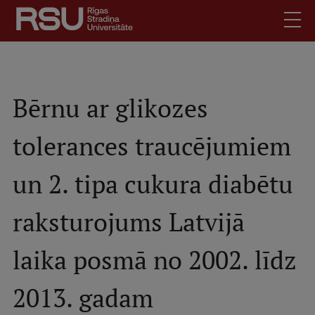
Skip
to
main
content
English
.
Latviski
Bērnu ar glikozes
Search
Meet Us
tolerances traucējumiem
Students
Mobile
augšējā
Alumni
un 2. tipa cukura diabētu
izvēlne
For Staff
raksturojums Latvijā
For Employers
Library
laika posmā no 2002. līdz
Contacts
2013. gadam
How to find us
Jobs