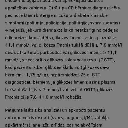
endokrinoloģijas nodaļā vai apmeklējuši diabēta
apmācības kabinetu. Otrā tipa CD bērniem diagnosticēts
pēc noteiktiem kritērijiem: cukura diabēta klasiskie
simptomi (poliūrija, polidipsija, polifāgija, svara zudums)
+ nejauši, jebkurā diennakts laikā neatkarīgi no pēdējās
ēdienreizes konstatēts glikozes līmenis asins plazmā ≥
11,1 mmol/l vai glikozes līmenis tukšā dūšā ≥ 7,0 mmol/l
divās atkārtotās pārbaudēs vai glikozes līmenis ≥ 11,1
mmol/l, veicot orālo glikozes tolerances testu (OGTT),
kad pacients izdzer glikozes šķīdumu (glikozes deva
bērniem – 1,75 g/kg), nepārsniedzot 75 g. GTT
diagnosticēti bērniem, ja glikozes līmenis asins plazmā
tukšā dūšā bijis < 7 mmol/l vai, veicot OGTT, glikozes
līmenis bijis 7,8–11,0 mmol/l robežās.
Pētījuma laikā tika analizēti un apkopoti pacientu
antropometriskie dati (svars, augums, ĶMI, vidukļa
apkārtmērs), analizēti arī dati par nelabvēlīgiem