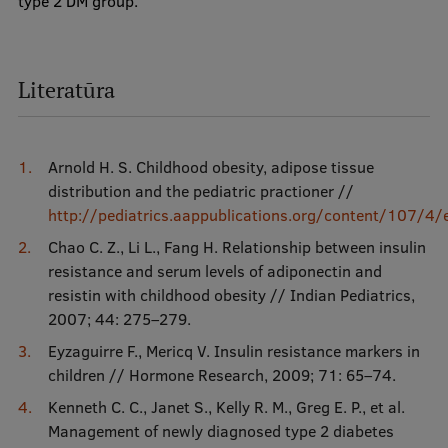
type 2 DM group.
Literatūra
Arnold H. S. Childhood obesity, adipose tissue
distribution and the pediatric practioner //
http://pediatrics.aappublications.org/content/107/4/
Chao C. Z., Li L., Fang H. Relationship between insulin
resistance and serum levels of adiponectin and
resistin with childhood obesity // Indian Pediatrics,
2007; 44: 275–279.
Eyzaguirre F., Mericq V. Insulin resistance markers in
children // Hormone Research, 2009; 71: 65–74.
Kenneth C. C., Janet S., Kelly R. M., Greg E. P., et al.
Management of newly diagnosed type 2 diabetes