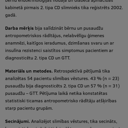
bērnu endokrinoloģijas nodaļā un diabēta apmācības
Visual Identity
kabinetā pirmais 2. tipa CD slimnieks tika reģistrēts 2002.
gadā.
RSU Great Hall
Darba mērķis
bija salīdzināt bērnu un pusaudžu
Museums and exhibitions
antropometriskos rādītājus, nelabvēlīgu ģimenes
Development and research projects
anamnēzi, kaitīgos ieradumus, dzimšanas svaru un ar
insulīna rezistenci saistītos simptomus pacientiem ar
Rankings
diagnosticētu 2. tipa CD un GTT.
Virtual tour
Materiāls un metodes.
Retrospektīvā pētījumā tika
Study and environmental accessibility
analizētas 54 pacientu slimības vēstures. 43 % (n = 23)
Sustainable Development Goals
pusaudžu bija diagnosticēts 2. tipa CD un 57 % (n = 31)
pusaudžu – GTT. Pētījuma laikā netika konstatētas
Performance Data 2025
statistiski ticamas antropometrisko rādītāju atšķirības
Souvenirs and books
starp pacientu grupām.
Secinājumi.
Analizējot slimības vēstures, tika secināts,