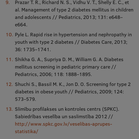
Prazar T. R., Richard N. S., Vidhu V. T., Shelly E. C., et
al. Management of type 2 diabetes mellitus in children
and adolescents // Pediatrics, 2013; 131: e648–
e664.
Pyle L. Rapid rise in hypertension and nephropathy in
youth with type 2 diabetes // Diabetes Care, 2013;
36: 1735–1741.
Shikha G. A., Supriya D. M., William G. A. Diabetes
mellitus screening in pediatric primary care //
Pediatrics, 2006; 118: 1888–1895.
Shuchi S., Bassil M. K., Jon D. O. Screening for type 2
diabetes in obese youth // Pediatrics, 2009; 124:
573–579.
Slimību profilakses un kontroles centrs (SPKC).
Sabiedrības veselība un saslimstība 2012 //
http://www.spkc.gov.lv/veselibas-aprupes-
statistika/