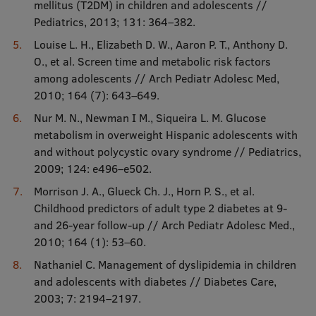
mellitus (T2DM) in children and adolescents //
Pediatrics, 2013; 131: 364–382.
Louise L. H., Elizabeth D. W., Aaron P. T., Anthony D.
O., et al. Screen time and metabolic risk factors
among adolescents // Arch Pediatr Adolesc Med,
2010; 164 (7): 643–649.
Nur M. N., Newman I M., Siqueira L. M. Glucose
metabolism in overweight Hispanic adolescents with
and without polycystic ovary syndrome // Pediatrics,
2009; 124: e496–e502.
Morrison J. A., Glueck Ch. J., Horn P. S., et al.
Childhood predictors of adult type 2 diabetes at 9-
and 26-year follow-up // Arch Pediatr Adolesc Med.,
2010; 164 (1): 53–60.
Nathaniel C. Management of dyslipidemia in children
and adolescents with diabetes // Diabetes Care,
2003; 7: 2194–2197.