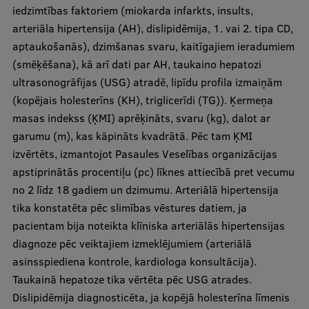
iedzimtības faktoriem (miokarda infarkts, insults,
arteriāla hipertensija (AH), dislipidēmija, 1. vai 2. tipa CD,
aptaukošanās), dzimšanas svaru, kaitīgajiem ieradumiem
(smēķēšana), kā arī dati par AH, taukaino hepatozi
ultrasonogrāfijas (USG) atradē, lipīdu profila izmaiņām
(kopējais holesterīns (KH), triglicerīdi (TG)). Ķermeņa
masas indekss (ĶMI) aprēķināts, svaru (kg), dalot ar
garumu (m), kas kāpināts kvadrātā. Pēc tam ĶMI
izvērtēts, izmantojot Pasaules Veselības organizācijas
apstiprinātās procentiļu (pc) līknes attiecībā pret vecumu
no 2 līdz 18 gadiem un dzimumu. Arteriālā hipertensija
tika konstatēta pēc slimības vēstures datiem, ja
pacientam bija noteikta klīniska arteriālās hipertensijas
diagnoze pēc veiktajiem izmeklējumiem (arteriālā
asinsspiediena kontrole, kardiologa konsultācija).
Taukainā hepatoze tika vērtēta pēc USG atrades.
Dislipidēmija diagnosticēta, ja kopējā holesterīna līmenis