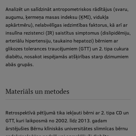
EURAXESS RSU contact point
Analizēt un salīdzināt antropometriskos rādītājus (svaru,
Foreign delegation requests
augumu, ķermeņa masas indeksu (ĶMI), vidukļa
apkārtmēru), nelabvēlīgas iedzimtības faktorus, kā arī ar
EATRIS Coordinator in Latvia
insulīna rezistenci (IR) saistītus simptomus (dislipidēmiju,
arteriālu hipertensiju, taukaino hepatozi) bērniem ar
glikozes tolerances traucējumiem (GTT) un 2. tipa cukura
diabētu, nosakot iespējamās atšķirības starp dzimumiem
abās grupās.
Materiāls un metodes
Retrospektīvā pētījumā tika iekļauti bērni ar 2. tipa CD un
GTT, kuri laikposmā no 2002. līdz 2013. gadam
ārstējušies Bērnu klīniskās universitātes slimnīcas bērnu