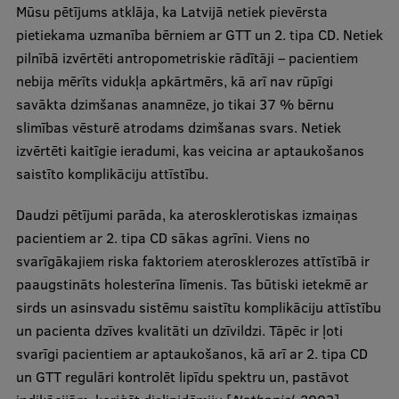
Mūsu pētījums atklāja, ka Latvijā netiek pievērsta
pietiekama uzmanība bērniem ar GTT un 2. tipa CD. Netiek
pilnībā izvērtēti antropometriskie rādītāji – pacientiem
nebija mērīts vidukļa apkārtmērs, kā arī nav rūpīgi
savākta dzimšanas anamnēze, jo tikai 37 % bērnu
slimības vēsturē atrodams dzimšanas svars. Netiek
izvērtēti kaitīgie ieradumi, kas veicina ar aptaukošanos
saistīto komplikāciju attīstību.
Daudzi pētījumi parāda, ka aterosklerotiskas izmaiņas
pacientiem ar 2. tipa CD sākas agrīni. Viens no
svarīgākajiem riska faktoriem aterosklerozes attīstībā ir
paaugstināts holesterīna līmenis. Tas būtiski ietekmē ar
sirds un asinsvadu sistēmu saistītu komplikāciju attīstību
un pacienta dzīves kvalitāti un dzīvildzi. Tāpēc ir ļoti
svarīgi pacientiem ar aptaukošanos, kā arī ar 2. tipa CD
un GTT regulāri kontrolēt lipīdu spektru un, pastāvot