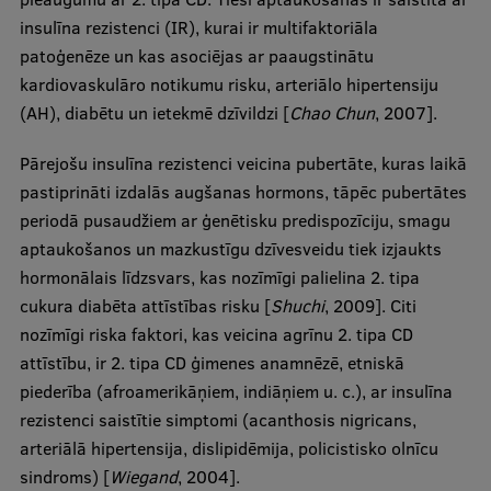
insulīna rezistenci (IR), kurai ir multifaktoriāla
Institutes and Laboratories
patoģenēze un kas asociējas ar paaugstinātu
kardiovaskulāro notikumu risku, arteriālo hipertensiju
Research Data Management
(AH), diabētu un ietekmē dzīvildzi [
Chao Chun
, 2007].
Council of the Institute
Pārejošu insulīna rezistenci veicina pubertāte, kuras laikā
RSU Research Portal
pastiprināti izdalās augšanas hormons, tāpēc pubertātes
Research Impact
periodā pusaudžiem ar ģenētisku predispozīciju, smagu
aptaukošanos un mazkustīgu dzīvesveidu tiek izjaukts
Scientific Priorities
hormonālais līdzsvars, kas nozīmīgi palielina 2. tipa
Doctoral School
cukura diabēta attīstības risku [
Shuchi
, 2009]. Citi
nozīmīgi riska faktori, kas veicina agrīnu 2. tipa CD
Services & Main Fields of Research
attīstību, ir 2. tipa CD ģimenes anamnēzē, etniskā
International Cooperation
piederība (afroamerikāņiem, indiāņiem u. c.), ar insulīna
rezistenci saistītie simptomi (acanthosis nigricans,
Research Services
arteriālā hipertensija, dislipidēmija, policistisko olnīcu
Research Projects
sindroms) [
Wiegand
, 2004].