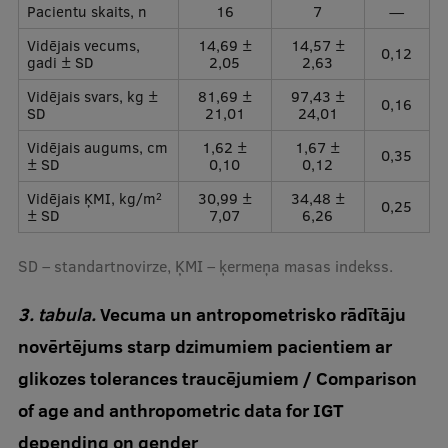
Pacientu skaits, n
16
7
—
Vidējais vecums,
14,69 ±
14,57 ±
0,12
gadi ± SD
2,05
2,63
Vidējais svars, kg ±
81,69 ±
97,43 ±
0,16
SD
21,01
24,01
Vidējais augums, cm
1,62 ±
1,67 ±
0,35
± SD
0,10
0,12
Vidējais ĶMI, kg/m
30,99 ±
34,48 ±
2
0,25
± SD
7,07
6,26
SD – standartnovirze, ĶMI – ķermeņa masas indekss.
3. tabula.
Vecuma un antropometrisko rādītāju
novērtējums starp dzimumiem pacientiem ar
glikozes tolerances traucējumiem / Comparison
of age and anthropometric data for IGT
depending on gender