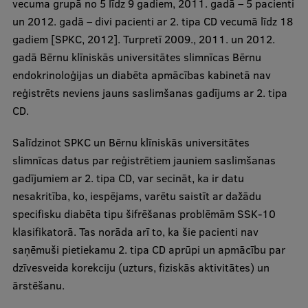
vecuma grupā no 5 līdz 9 gadiem, 2011. gadā – 5 pacienti
un 2012. gadā – divi pacienti ar 2. tipa CD vecumā līdz 18
gadiem [SPKC, 2012]. Turpretī 2009., 2011. un 2012.
gadā Bērnu klīniskās universitātes slimnīcas Bērnu
endokrinoloģijas un diabēta apmācības kabinetā nav
reģistrēts neviens jauns saslimšanas gadījums ar 2. tipa
CD.
Salīdzinot SPKC un Bērnu klīniskās universitātes
slimnīcas datus par reģistrētiem jauniem saslimšanas
gadījumiem ar 2. tipa CD, var secināt, ka ir datu
nesakritība, ko, iespējams, varētu saistīt ar dažādu
specifisku diabēta tipu šifrēšanas problēmām SSK-10
klasifikatorā. Tas norāda arī to, ka šie pacienti nav
saņēmuši pietiekamu 2. tipa CD aprūpi un apmācību par
dzīvesveida korekciju (uzturs, fiziskās aktivitātes) un
ārstēšanu.