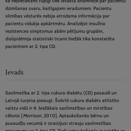
ka nepietiekami rūpīgi tiek ievākta anamnēze par pacientu
Lifelong Learning
dzimšanas svaru, kaitīgajiem ieradumiem. Pacientu
slimības vēsturēs nebija atrodama informācija par
pacientu vidukļa apkārtmēru. Analizējot insulīna
Ethics and Equity Training
rezistences simptomus abām pētījumu grupām,
Open University
dislipidēmija statistiski ticami biežāk tika konstatēta
pacientiem ar 2. tipa CD.
Latvian Language Courses
Pre-Courses
Ievads
Professional Development
Centre for Educational Growth
Saslimstība ar 2. tipa cukura diabētu (CD) pasaulē un
Qualification Conformance Testing
Latvijā turpina pieaugt. Šobrīd cukura diabēts attīstīto
valstu vidū ir 4. biežākais saslimstības un mirstības
cēlonis [
Morrison
, 2010]. Aptaukošanās bērnu un
Research
pusaudžu vecumā ir izraisījusi strauju saslimstības
pieaugumu ar 2. tipa CD. Tieši aptaukošanās ir saistīta ar