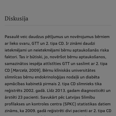
Diskusija
Pasaulē veic daudzus pētījumus un novērojumus bērniem
ar lieko svaru, GTT un 2. tipa CD. Ir zināmi daudzi
ietekmējami un neietekmējami bērnu aptaukošanās riska
faktori. Tas ir būtiski, jo, novēršot bērnu aptaukošanos,
samazinātos iespēja attīstīties GTT un saslimt ar 2. tipa
CD [
Marcela
, 2009]. Bērnu klīniskās universitātes
slimnīcas bērnu endokrinoloģijas nodaļā un diabēta
apmācības kabinetā pirmais 2. tipa CD slimnieks tika
reģistrēts 2002. gadā. Līdz 2013. gadam diagnosticēti un
ārstēti 23 pacienti. Savukārt pēc Latvijas Slimību
profilakses un kontroles centra (SPKC) statistikas datiem
zināms, ka 2009. gadā reģistrēti divi pacienti ar 2. tipa CD