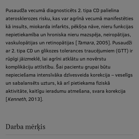
Research Breakfast
Pusaudža vecumā diagnosticēts 2. tipa CD palielina
aterosklerozes risku, kas var agrīnā vecumā manifestēties
Completed projects
kā insults, miokarda infarkts, pēkšņa nāve, nieru funkcijas
Vertically Integrated Projects
nepietiekamība un hroniska nieru mazspēja, neiropātijas,
vaskulopātijas un retinopātijas [
Tamara
, 2005]. Pusaudži
Scientific Conferences
ar 2. tipa CD un glikozes tolerances traucējumiem (GTT) ir
Innovation Centre
rūpīgi jāizmeklē, lai agrīni atklātu un novērstu
komplikāciju attīstību. Šai pacientu grupai būtu
nepieciešama intensīvāka dzīvesveida korekcija – veselīgs
International Cooperation
un sabalansēts uzturs, kā arī pietiekama fiziskā
aktivitāte, kaitīgu ieradumu atmešana, svara korekcija
[
Kenneth
, 2013].
Mobility programmes
International projects
Darba mērķis
International partners