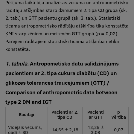
Pētījuma laikā bija analizētas vecuma un antropometrisko
rādītāju atšķirības starp dzimumiem 2. tipa CD grupā (sk.
2. tab.) un GTT pacientu grupā (sk. 3. tab.). Statistiski
ticama antropometrisko rādītāju atšķirība tika konstatēta
ĶMI starp zēniem un meitenēm GTT grupā (p = 0,02).
Pārējiem rādītājiem statistiski ticama atšķirība netika
konstatēta.
1. tabula.
Antropometisko datu salīdzinājums
pacientiem ar 2. tipa cukura diabētu (CD) un
glikozes tolerances traucējumiem (GTT) /
Comparison of anthropometric data between
type 2 DM and IGT
Pacienti ar 2.
Pacienti
p
Rādītāji
tipa CD
ar GTT
vērtība
Vidējais vecums,
13,35 ±
14,65 ± 2,18
0,07
gadi ± SD
3,08