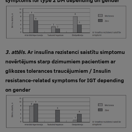
symptoms for type 2 DM depending on gender
3. attēls.
Ar insulīna rezistenci saistītu simptomu
novērtējums starp dzimumiem pacientiem ar
glikozes tolerances traucējumiem / Insulin
resistance-related symptoms for IGT depending
on gender