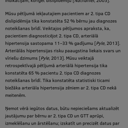
indikācijām, koriģēt dislipidēmiju [
Nathaniel
, 2003].
Mūsu pētījumā iekļautajiem pacientiem ar 2. tipa CD
dislipidēmija tika konstatēta 52 % bērnu jau diagnozes
noteikšanas brīdī. Veiktajos pētījumos apraksta, ka,
pacientiem diagnosticējot 2. tipa CD, arteriālā
hipertensija sastopama 11–33 % gadījumu [
Pyle
, 2013].
Arteriālās hipertensijas risku paaugstina liekais svars un
vīriešu dzimums [
Pyle
, 2013]. Mūsu veiktajā
retrospektīvajā pētījumā arteriālā hipertensija tika
konstatēta 65 % pacientu 2. tipa CD diagnozes
noteikšanas brīdī. Tika konstatēta statistiski ticami
biežāka arteriāla hipertensija zēniem ar 2. tipa CD nekā
meitenēm.
Ņemot vērā iegūtos datus, būtu nepieciešams aktualizēt
jautājumu par bērnu ar 2. tipa CD un GTT aprūpi,
izmeklēšanu un ārstēšanu; izskatīt un precizēt datus par