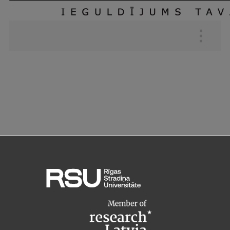
Augšējā
izvēlne