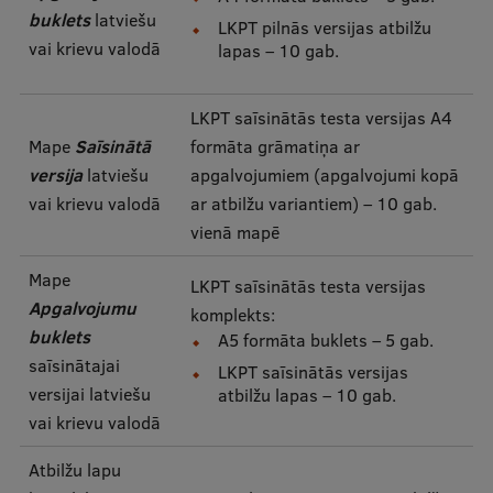
buklets
latviešu
Research Breakfast
LKPT pilnās versijas atbilžu
vai krievu valodā
lapas – 10 gab.
Completed projects
Vertically Integrated Projects
LKPT saīsinātās testa versijas A4
Mape
Saīsinātā
formāta grāmatiņa ar
Scientific Conferences
versija
latviešu
apgalvojumiem (apgalvojumi kopā
Innovation Centre
vai krievu valodā
ar atbilžu variantiem) – 10 gab.
vienā mapē
Mape
International Cooperation
LKPT saīsinātās testa versijas
Apgalvojumu
komplekts:
buklets
A5 formāta buklets – 5 gab.
saīsinātajai
LKPT saīsinātās versijas
Mobility programmes
versijai latviešu
atbilžu lapas – 10 gab.
International projects
vai krievu valodā
International partners
Atbilžu lapu