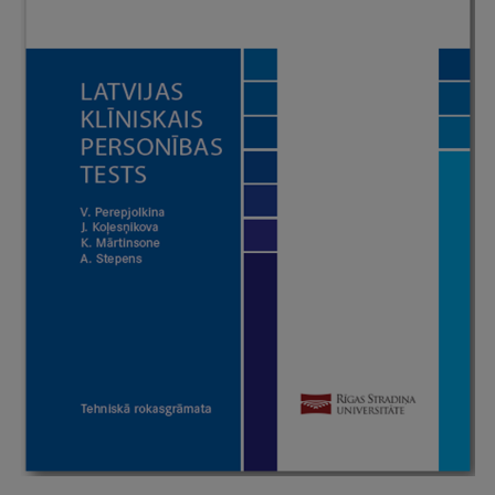
International Student Ambassadors
About Us
Student life
Study bases
Faculties
Our people
Strategy
Structure
History