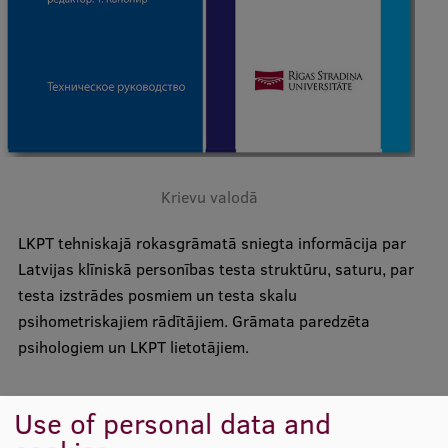
Lifelong Learning
Ethics and Equity Training
Open University
Latvian Language Courses
Krievu valodā
Pre-Courses
LKPT tehniskajā rokasgrāmatā sniegta informācija par
Professional Development
Latvijas klīniskā personības testa struktūru, saturu, par
Centre for Educational Growth
testa izstrādes posmiem un testa skalu
psihometriskajiem rādītājiem. Grāmata paredzēta
Qualification Conformance Testing
psihologiem un LKPT lietotājiem.
Research
Use of personal data and
Materiāli papīra formātā