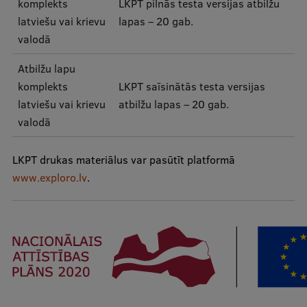
komplekts
LKPT pilnās testa versijas atbilžu
EURAXESS RSU contact point
latviešu vai krievu
lapas – 20 gab.
Foreign delegation requests
valodā
EATRIS Coordinator in Latvia
Atbilžu lapu
komplekts
LKPT saīsinātās testa versijas
latviešu vai krievu
atbilžu lapas – 20 gab.
valodā
LKPT drukas materiālus var pasūtīt platformā
www.exploro.lv
.