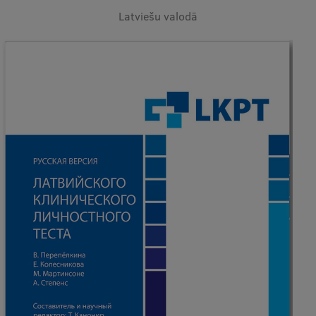
Latviešu valodā
Visual Identity
RSU Great Hall
Museums and exhibitions
Development and research projects
Rankings
Virtual tour
Study and environmental accessibility
Sustainable Development Goals
Performance Data 2025
Souvenirs and books