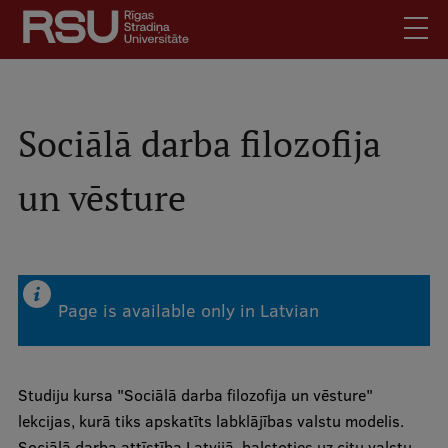
Skip
to
main
content
English
.
Latviski
Sociālā darba filozofija
Mobile
Search
Meet Us
un vēsture
augšējā
Students
izvēlne
Alumni
For Staff
Page is available only in Latvian
For Employers
Library
Contacts
Studiju kursa "Sociālā darba filozofija un vēsture"
How to find us
lekcijas, kurā tiks apskatīts labklājības valstu modelis.
Sociālā darba attīstība Latvijā, balstoties uz citu valstu
Jobs