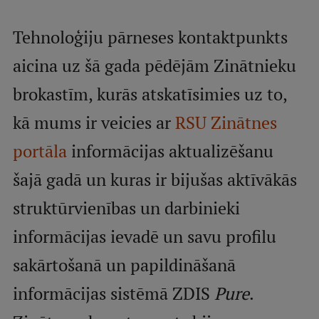
Tehnoloģiju pārneses kontaktpunkts
Mobile
galvenā
Study Here
aicina uz šā gada pēdējām Zinātnieku
izvēlne
brokastīm, kurās atskatīsimies uz to,
kā mums ir veicies ar
RSU Zinātnes
Undergraduate Programmes
portāla
Postgraduate Study Programmes
informācijas aktualizēšanu
Doctoral Studies
šajā gadā un kuras ir bijušas aktīvākās
Graduate Medical Training
struktūrvienības un darbinieki
Admissions
informācijas ievadē un savu profilu
Your Start in Riga
sakārtošanā un papildināšanā
Why choose RSU?
informācijas sistēmā ZDIS
Pure
.
Medizinstudium an der RSU