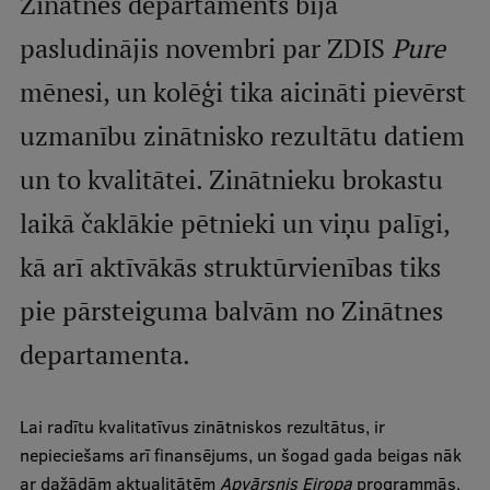
Zinātnes departaments bija
International Student Ambassadors
pasludinājis novembri par ZDIS
Pure
mēnesi, un kolēģi tika aicināti pievērst
About Us
uzmanību zinātnisko rezultātu datiem
un to kvalitātei. Zinātnieku brokastu
Student life
laikā čaklākie pētnieki un viņu palīgi,
Study bases
kā arī aktīvākās struktūrvienības tiks
Faculties
pie pārsteiguma balvām no Zinātnes
Our people
departamenta.
Strategy
Lai radītu kvalitatīvus zinātniskos rezultātus, ir
Structure
nepieciešams arī finansējums, un šogad gada beigas nāk
History
ar dažādām aktualitātēm
Apvārsnis Eiropa
programmās,