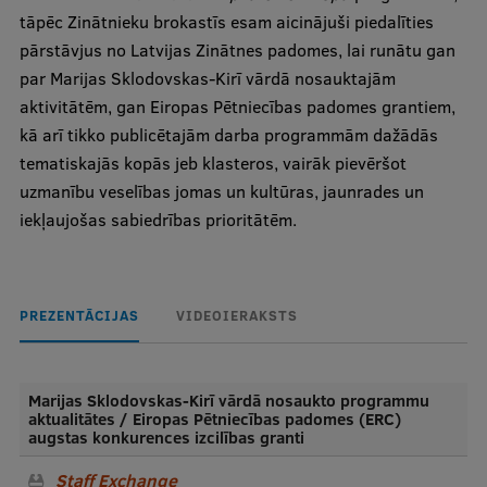
tāpēc Zinātnieku brokastīs esam aicinājuši piedalīties
Visual Identity
pārstāvjus no Latvijas Zinātnes padomes, lai runātu gan
RSU Great Hall
par Marijas Sklodovskas-Kirī vārdā nosauktajām
aktivitātēm, gan Eiropas Pētniecības padomes grantiem,
Museums and exhibitions
kā arī tikko publicētajām darba programmām dažādās
Development and research projects
tematiskajās kopās jeb klasteros, vairāk pievēršot
uzmanību veselības jomas un kultūras, jaunrades un
Rankings
iekļaujošas sabiedrības prioritātēm.
Virtual tour
Study and environmental accessibility
PREZENTĀCIJAS
VIDEOIERAKSTS
Sustainable Development Goals
Performance Data 2025
Marijas Sklodovskas-Kirī vārdā nosaukto programmu
Souvenirs and books
aktualitātes / Eiropas Pētniecības padomes (ERC)
augstas konkurences izcilības granti
Staff Exchange