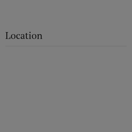
Research Breakfast
Completed projects
Vertically Integrated Projects
Location
Scientific Conferences
Innovation Centre
International Cooperation
Mobility programmes
International projects
International partners