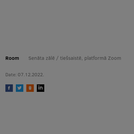
EURAXESS RSU contact point
Foreign delegation requests
EATRIS Coordinator in Latvia
Room
Senāta zālē / tiešsaistē, platformā Zoom
Date:
07.12.2022.