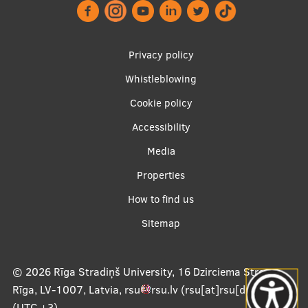
Footer
Privacy policy
menu
Whistleblowing
Cookie policy
Accessibility
Apakšējā
Media
izvēlne2
Properties
How to find us
Sitemap
© 2026
Rīga Stradiņš University, 16 Dzirciema Street,
Rīga, LV-1007, Latvia
,
rsu
rsu
.
lv
(rsu[at]rsu[dot]lv)
,
(UTC +3)