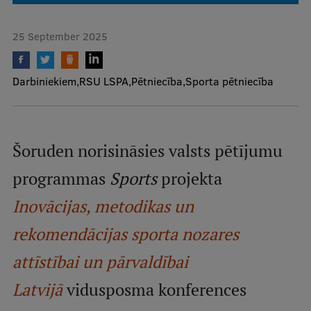
Mobile
25 September 2025
galvenā
Study Here
izvēlne
Darbiniekiem
RSU LSPA
Pētniecība
Sporta pētniecība
Undergraduate Programmes
Postgraduate Study Programmes
Šoruden norisināsies valsts pētījumu
Doctoral Studies
programmas
Sports
projekta
Graduate Medical Training
Inovācijas, metodikas un
Admissions
rekomendācijas sporta nozares
Your Start in Riga
attīstībai un pārvaldībai
Why choose RSU?
Latvijā
vidusposma konferences
Medizinstudium an der RSU