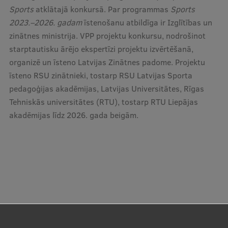
Sports
atklātajā konkursā. Par programmas
Sports
Research Breakfast
2023.–2026. gadam
īstenošanu atbildīga ir Izglītības un
Completed projects
zinātnes ministrija. VPP projektu konkursu, nodrošinot
starptautisku ārējo ekspertīzi projektu izvērtēšanā,
Vertically Integrated Projects
organizē un īsteno Latvijas Zinātnes padome. Projektu
Scientific Conferences
īsteno RSU zinātnieki, tostarp RSU Latvijas Sporta
pedagoģijas akadēmijas, Latvijas Universitātes, Rīgas
Innovation Centre
Tehniskās universitātes (RTU), tostarp RTU Liepājas
akadēmijas līdz 2026. gada beigām.
International Cooperation
Mobility programmes
International projects
International partners