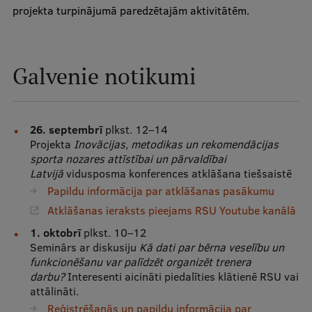
projekta turpinājumā paredzētajām aktivitātēm.
Visual Identity
RSU Great Hall
Galvenie notikumi
Museums and exhibitions
Development and research projects
Rankings
26. septembrī
plkst. 12–14
Projekta
Inovācijas, metodikas un rekomendācijas
Virtual tour
sporta nozares attīstībai un pārvaldībai
Latvijā
vidusposma konferences atklāšana tiešsaistē
Study and environmental accessibility
Papildu informācija par atklāšanas pasākumu
Sustainable Development Goals
Atklāšanas ieraksts pieejams RSU Youtube kanālā
1. oktobrī
plkst.
10–12
Performance Data 2025
Seminārs ar diskusiju
Kā dati par bērna veselību un
Souvenirs and books
funkcionēšanu var palīdzēt organizēt trenera
darbu?
Interesenti aicināti piedalīties klātienē RSU vai
attālināti.
Reģistrēšanās un papildu informācija par