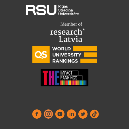
EURAXESS RSU contact point
Foreign delegation requests
EATRIS Coordinator in Latvia