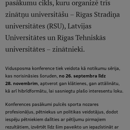
pasākumu cikls, kuru organizē trīs
International Student Ambassadors
zinātņu universitāšu – Rīgas Stradiņa
universitātes (RSU), Latvijas
About Us
Universitātes un Rīgas Tehniskās
universitātes – zinātnieki.
Student life
Vidusposma konference tiek veidota kā notikumu sērija,
Study bases
kas norisināsies šoruden,
no 26. septembra līdz
Faculties
28. novembrim
, aptverot gan klātienes, gan attālinātu,
kā arī hibrīdformātu, lai sasniegtu plašo interesentu loku.
Our people
Strategy
Konferences pasākumi pulcēs sporta nozares
profesionāļus, pētniekus un politikas veidotājus, dodot
Structure
iespēju pētniekiem dalīties ar pētījumu pirmajiem
History
rezultātiem, izvērtēt līdz šim paveikto un iepazīstināt ar