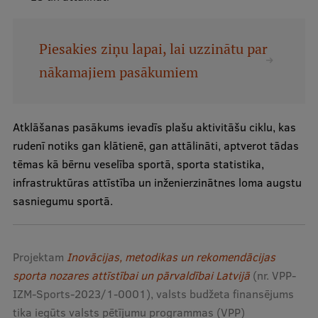
Institutes and Laboratories
Piesakies ziņu lapai, lai uzzinātu par
Research Data Management
nākamajiem pasākumiem
Council of the Institute
RSU Research Portal
Atklāšanas pasākums ievadīs plašu aktivitāšu ciklu, kas
Research Impact
rudenī notiks gan klātienē, gan attālināti, aptverot tādas
tēmas kā bērnu veselība sportā, sporta statistika,
Scientific Priorities
infrastruktūras attīstība un inženierzinātnes loma augstu
Doctoral School
sasniegumu sportā.
Services & Main Fields of Research
International Cooperation
Projektam
Inovācijas, metodikas un rekomendācijas
sporta nozares attīstībai un pārvaldībai Latvijā
(nr. VPP-
Research Services
IZM-Sports-2023/1-0001), valsts budžeta finansējums
Research Projects
tika iegūts valsts pētījumu programmas (VPP)