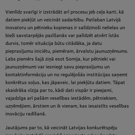
Vienlīdz svarīgi ir izstrādāt arī procesu jeb ceļa karti, kā
datiem piekļūt un veicināt sadarbību. Patlaban Latvijā
inovatoru un pētnieku kopienas ir salīdzinoši nelielas un
bieži savstarpējās pazīšanās var palīdzēt atvērt īstās
durvis, tomēr situācija būtu citādāka, ja datu
pieprasījumu iniciētu, piemēram, ārvalstu jaunuzņēmums.
Labs piemērs šajā ziņā esot Somija, kur pētnieki vai
jaunuzņēmumi var iesniegt savu pieprasījumu un
kontaktinformāciju un no regulējošās institūcijas saņemt
konkrētus soļus, kas jāpaveic, lai piekļūtu datiem. Tāpat
skaidrāka vīzija par to, kādi dati vispār ir pieejami,
vajadzīga arī pašām veselības iestādēm, pētniekiem,
uzņēmējiem, ārstiem un ik vienam, kas iesaistīts veselības
inovāciju radīšanā.
Jautājums par to, kā veicināt Latvijas konkurētspēju