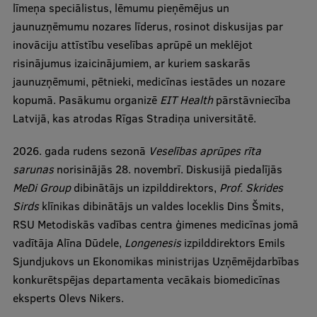
līmeņa speciālistus, lēmumu pieņēmējus un
jaunuzņēmumu nozares līderus, rosinot diskusijas par
inovāciju attīstību veselības aprūpē un meklējot
risinājumus izaicinājumiem, ar kuriem saskarās
jaunuzņēmumi, pētnieki, medicīnas iestādes un nozare
kopumā. Pasākumu organizē
EIT Health
pārstāvniecība
Latvijā, kas atrodas Rīgas Stradiņa universitātē.
2026. gada rudens sezonā
Veselības aprūpes rīta
sarunas
norisinājās 28. novembrī. Diskusijā piedalījās
MeDi Group
dibinātājs un izpilddirektors,
Prof. Skrides
Sirds
klīnikas dibinātājs un valdes loceklis Dins Šmits,
RSU Metodiskās vadības centra ģimenes medicīnas jomā
vadītāja Alīna Dūdele,
Longenesis
izpilddirektors Emils
Sjundjukovs un Ekonomikas ministrijas Uzņēmējdarbības
konkurētspējas departamenta vecākais biomedicīnas
eksperts Olevs Nikers.