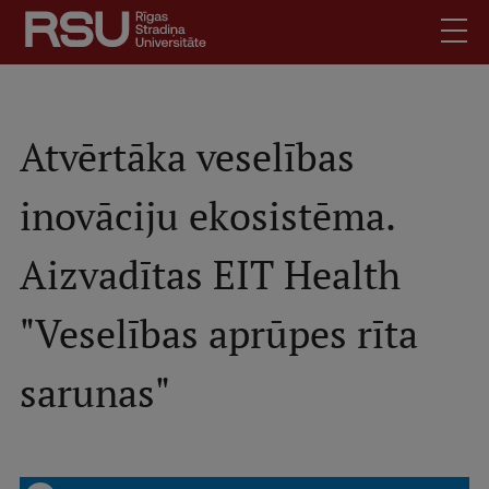
Skip
to
main
content
English
.
Latviski
Atvērtāka veselības
Mobile
Search
Meet Us
inovāciju ekosistēma.
augšējā
Students
izvēlne
Aizvadītas EIT Health
Alumni
For Staff
"Veselības aprūpes rīta
For Employers
Library
sarunas"
Contacts
How to find us
Jobs