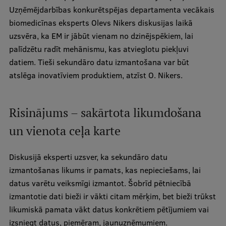
Uzņēmējdarbības konkurētspējas departamenta vecākais
biomedicīnas eksperts Olevs Nikers diskusijas laikā
uzsvēra, ka EM ir jābūt vienam no dzinējspēkiem, lai
palīdzētu radīt mehānismu, kas atvieglotu piekļuvi
datiem. Tieši sekundāro datu izmantošana var būt
atslēga inovatīviem produktiem, atzīst O. Nikers.
Risinājums – sakārtota likumdošana
un vienota ceļa karte
Diskusijā eksperti uzsver, ka sekundāro datu
izmantošanas likums ir pamats, kas nepieciešams, lai
datus varētu veiksmīgi izmantot. Šobrīd pētniecībā
izmantotie dati bieži ir vākti citam mērķim, bet bieži trūkst
likumiskā pamata vākt datus konkrētiem pētījumiem vai
izsniegt datus, piemēram, jaunuzņēmumiem.