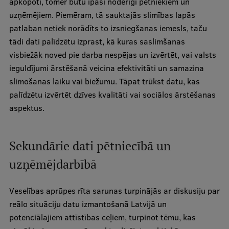
apkopoti, tomēr būtu īpaši noderīgi pētniekiem un
uzņēmējiem. Piemēram, tā sauktajās slimības lapās
Institutes and Laboratories
patlaban netiek norādīts to izsniegšanas iemesls, taču
tādi dati palīdzētu izprast, kā kuras saslimšanas
Research Data Management
visbiežāk noved pie darba nespējas un izvērtēt, vai valsts
Council of the Institute
ieguldījumi ārstēšanā veicina efektivitāti un samazina
slimošanas laiku vai biežumu. Tāpat trūkst datu, kas
RSU Research Portal
palīdzētu izvērtēt dzīves kvalitāti vai sociālos ārstēšanas
Research Impact
aspektus.
Scientific Priorities
Doctoral School
Sekundārie dati pētniecībā un
Services & Main Fields of Research
uzņēmējdarbībā
International Cooperation
Veselības aprūpes rīta sarunas turpinājās ar diskusiju par
Research Services
reālo situāciju datu izmantošanā Latvijā un
potenciālajiem attīstības ceļiem, turpinot tēmu, kas
Research Projects