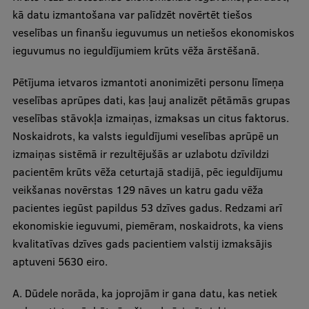
Lifelong Learning
kā datu izmantošana var palīdzēt novērtēt tiešos
veselības un finanšu ieguvumus un netiešos ekonomiskos
ieguvumus no ieguldījumiem krūts vēža ārstēšanā.
Ethics and Equity Training
Pētījuma ietvaros izmantoti anonimizēti personu līmeņa
Open University
veselības aprūpes dati, kas ļauj analizēt pētāmās grupas
Latvian Language Courses
veselības stāvokļa izmaiņas, izmaksas un citus faktorus.
Noskaidrots, ka valsts ieguldījumi veselības aprūpē un
Pre-Courses
izmaiņas sistēmā ir rezultējušās ar uzlabotu dzīvildzi
Professional Development
pacientēm krūts vēža ceturtajā stadijā, pēc ieguldījumu
veikšanas novērstas 129 nāves un katru gadu vēža
Centre for Educational Growth
pacientes iegūst papildus 53 dzīves gadus. Redzami arī
Qualification Conformance Testing
ekonomiskie ieguvumi, piemēram, noskaidrots, ka viens
kvalitatīvas dzīves gads pacientiem valstij izmaksājis
aptuveni 5630 eiro.
Research
A. Dūdele norāda, ka joprojām ir gana datu, kas netiek