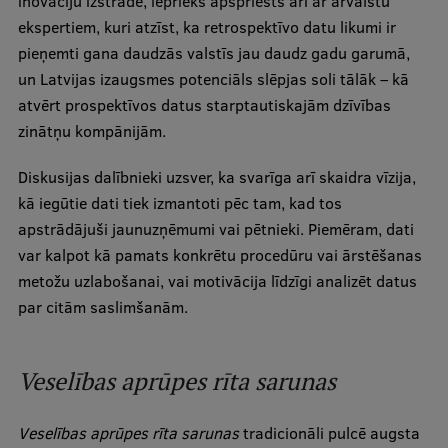
inovāciju izstrādē, iepriekš apspriests arī ar ārvalstu
ekspertiem, kuri atzīst, ka retrospektīvo datu likumi ir
pieņemti gana daudzās valstīs jau daudz gadu garumā,
un Latvijas izaugsmes potenciāls slēpjas soli tālāk – kā
atvērt prospektīvos datus starptautiskajām dzīvības
zinātņu kompānijām.
Diskusijas dalībnieki uzsver, ka svarīga arī skaidra vīzija,
kā iegūtie dati tiek izmantoti pēc tam, kad tos
apstrādājuši jaunuzņēmumi vai pētnieki. Piemēram, dati
var kalpot kā pamats konkrētu procedūru vai ārstēšanas
metožu uzlabošanai, vai motivācija līdzīgi analizēt datus
par citām saslimšanām.
Veselības aprūpes rīta sarunas
Veselības aprūpes rīta sarunas
tradicionāli pulcē augsta