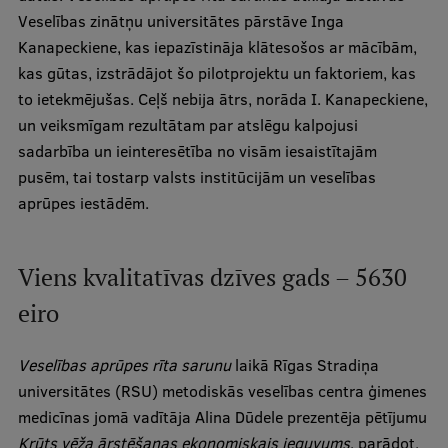
Veselības zinātņu universitātes pārstāve Inga
Visual Identity
Kanapeckiene, kas iepazīstināja klātesošos ar mācībām,
RSU Great Hall
kas gūtas, izstrādājot šo pilotprojektu un faktoriem, kas
to ietekmējušas. Ceļš nebija ātrs, norāda I. Kanapeckiene,
Museums and exhibitions
un veiksmīgam rezultātam par atslēgu kalpojusi
Development and research projects
sadarbība un ieinteresētība no visām iesaistītajām
pusēm, tai tostarp valsts institūcijām un veselības
Rankings
aprūpes iestādēm.
Virtual tour
Study and environmental accessibility
Viens kvalitatīvas dzīves gads – 5630
Sustainable Development Goals
eiro
Performance Data 2025
Veselības aprūpes rīta sarunu
laikā Rīgas Stradiņa
Souvenirs and books
universitātes (RSU) metodiskās veselības centra ģimenes
medicīnas jomā vadītāja Alina Dūdele prezentēja pētījumu
Krūts vēža ārstēšanas ekonomiskais ieguvums
, parādot,