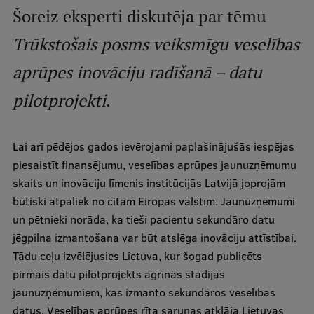
Šoreiz eksperti diskutēja par tēmu
International Student Ambassadors
Trūkstošais posms veiksmīgu veselības
aprūpes inovāciju radīšanā – datu
About Us
pilotprojekti
.
Student life
Lai arī pēdējos gados ievērojami paplašinājušās iespējas
piesaistīt finansējumu, veselības aprūpes jaunuzņēmumu
Study bases
skaits un inovāciju līmenis institūcijās Latvijā joprojām
Faculties
būtiski atpaliek no citām Eiropas valstīm. Jaunuzņēmumi
un pētnieki norāda, ka tieši pacientu sekundāro datu
Our people
jēgpilna izmantošana var būt atslēga inovāciju attīstībai.
Strategy
Tādu ceļu izvēlējusies Lietuva, kur šogad publicēts
pirmais datu pilotprojekts agrīnās stadijas
Structure
jaunuzņēmumiem, kas izmanto sekundāros veselības
History
datus. Veselības aprūpes rīta sarunas atklāja Lietuvas