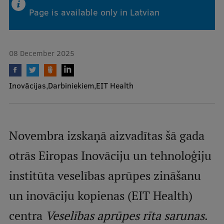
Page is available only in Latvian
Mobile
galvenā
Study Here
08 December 2025
izvēlne
Undergraduate Programmes
Inovācijas
Darbiniekiem
EIT Health
Postgraduate Study Programmes
Doctoral Studies
Novembra izskaņā aizvadītas šā gada
Graduate Medical Training
otrās Eiropas Inovāciju un tehnoloģiju
Admissions
institūta veselības aprūpes zināšanu
Your Start in Riga
un inovāciju kopienas (EIT Health)
Why choose RSU?
centra
Veselības aprūpes rīta sarunas
.
Medizinstudium an der RSU