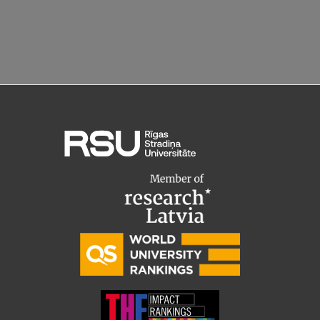
EURAXESS RSU contact point
Foreign delegation requests
EATRIS Coordinator in Latvia