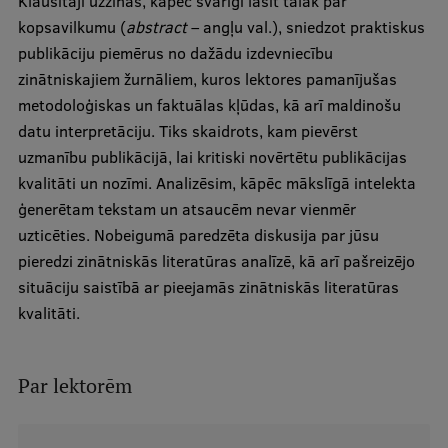
Klausītāji uzzinās, kāpēc svarīgi lasīt tālāk par
kopsavilkumu (
abstract
– angļu val.), sniedzot praktiskus
International Student Ambassadors
publikāciju piemērus no dažādu izdevniecību
zinātniskajiem žurnāliem, kuros lektores pamanījušas
metodoloģiskas un faktuālas kļūdas, kā arī maldinošu
About Us
datu interpretāciju. Tiks skaidrots, kam pievērst
uzmanību publikācijā, lai kritiski novērtētu publikācijas
kvalitāti un nozīmi. Analizēsim, kāpēc mākslīgā intelekta
Student life
ģenerētam tekstam un atsaucēm nevar vienmēr
uzticēties. Nobeigumā paredzēta diskusija par jūsu
Study bases
pieredzi zinātniskās literatūras analīzē, kā arī pašreizējo
Faculties
situāciju saistībā ar pieejamās zinātniskās literatūras
kvalitāti.
Our people
Strategy
Par lektorēm
Structure
History