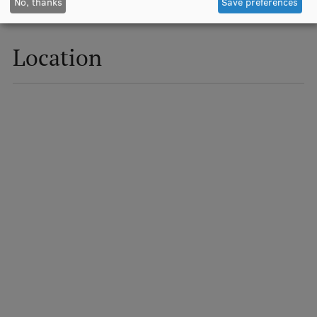
No, thanks
Save preferences
Institutes and Laboratories
Location
Research Data Management
Council of the Institute
RSU Research Portal
Research Impact
Scientific Priorities
Doctoral School
Services & Main Fields of Research
International Cooperation
Research Services
Research Projects