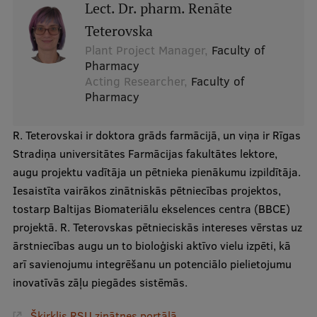
Lect. Dr. pharm. Renāte
Visual Identity
Teterovska
RSU Great Hall
Plant Project Manager,
Faculty of
Pharmacy
Museums and exhibitions
Acting Researcher,
Faculty of
Pharmacy
Development and research projects
Rankings
R. Teterovskai ir doktora grāds farmācijā, un viņa ir Rīgas
Stradiņa universitātes Farmācijas fakultātes lektore,
Virtual tour
augu projektu vadītāja un pētnieka pienākumu izpildītāja.
Study and environmental accessibility
Iesaistīta vairākos zinātniskās pētniecības projektos,
tostarp Baltijas Biomateriālu ekselences centra (BBCE)
Sustainable Development Goals
projektā. R. Teterovskas pētnieciskās intereses vērstas uz
Performance Data 2025
ārstniecības augu un to bioloģiski aktīvo vielu izpēti, kā
arī savienojumu integrēšanu un potenciālo pielietojumu
Souvenirs and books
inovatīvās zāļu piegādes sistēmās.
Šķirklis RSU zinātnes portālā