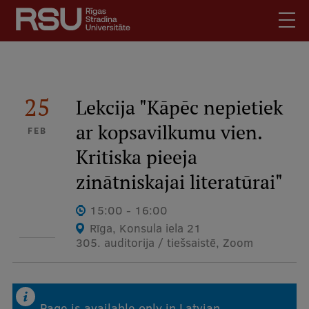
Skip
to
main
content
English
.
Latviski
25
Lekcija "Kāpēc nepietiek
Mobile
Search
Meet Us
ar kopsavilkumu vien.
FEB
augšējā
Students
Kritiska pieeja
izvēlne
Alumni
zinātniskajai literatūrai"
For Staff
15:00 - 16:00
For Employers
Rīga, Konsula iela 21
Library
305. auditorija / tiešsaistē, Zoom
Contacts
How to find us
Page is available only in Latvian
Jobs