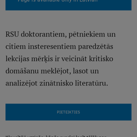
Mobile
galvenā
Study Here
RSU doktorantiem, pētniekiem un
izvēlne
citiem insteresentiem paredzētās
Undergraduate Programmes
lekcijas mērķis ir veicināt kritisko
Postgraduate Study Programmes
domāšanu meklējot, lasot un
Doctoral Studies
analizējot zinātnisko literatūru.
Graduate Medical Training
Admissions
Your Start in Riga
PIETEIKTIES
Why choose RSU?
Medizinstudium an der RSU