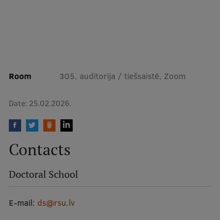
Research Breakfast
Completed projects
Vertically Integrated Projects
Scientific Conferences
Room
305. auditorija / tiešsaistē, Zoom
Innovation Centre
Date:
25.02.2026.
International Cooperation
Contacts
Mobility programmes
Doctoral School
International projects
E-mail:
ds@rsu.lv
International partners