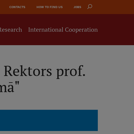
CONTACTS
HOW TO FIND US
JOBS
Research
International Cooperation
 Rektors prof.
mā"