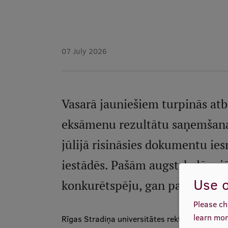
07 July 2026
Vasarā jauniešiem turpinās atbi
eksāmenu rezultātu saņemšanas
jūlijā risināsies dokumentu ies
iestādēs. Pašām augstskolām jā
Use o
konkurētspēju, gan par starpta
Please ch
learn mor
Rīgas Stradiņa universitātes rektors prof. Aig