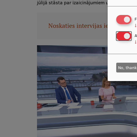
jūlijā stāsta par izaicinājumiem un pašreizējā
F
Noskaties intervijas ierakstu!
↓
A
↓
No, thank