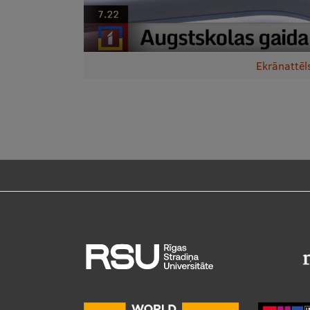
Ekrānattēl