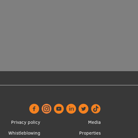
Footer
Apakšējā
Privacy policy
Media
menu
izvēlne2
Whistleblowing
Properties