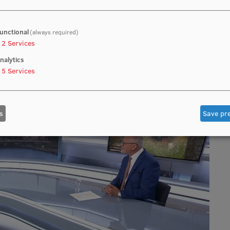
m iespējām Latvijas augstākajā izglītībā.
unctional
(always required)
2
Services
nalytics
5
Services
s
Save pr