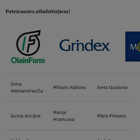
Lifelong Learning
Pateicamies atbalstītājiem!
Ethics and Equity Training
Open University
Latvian Language Courses
Pre-Courses
Professional Development
Ilona
Mihails Haļitovs
Iveta Ozolanta
Centre for Educational Growth
Aleksandraviča
Qualification Conformance Testing
Marija
Gunta Ancāne
Māra Pilmane
Hramcova
Research