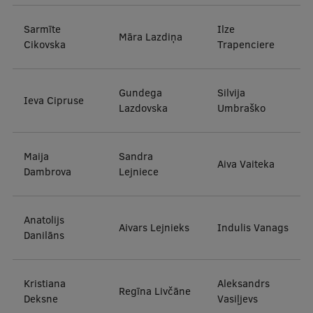
EURAXESS RSU contact point
Sarmīte
Ilze
Foreign delegation requests
Māra Lazdiņa
Cikovska
Trapenciere
EATRIS Coordinator in Latvia
Gundega
Silvija
Ieva Cipruse
Lazdovska
Umbraško
Maija
Sandra
Aiva Vaiteka
Dambrova
Lejniece
Anatolijs
Aivars Lejnieks
Indulis Vanags
Danilāns
Kristiana
Aleksandrs
Regīna Livčāne
Deksne
Vasiļjevs