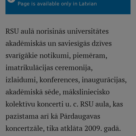
Page is available only in Latvian
Mobile
galvenā
Study Here
RSU aulā norisinās universitātes
izvēlne
akadēmiskās un saviesīgās dzīves
Undergraduate Programmes
svarīgākie notikumi, piemēram,
Postgraduate Study Programmes
imatrikulācijas ceremonija,
Doctoral Studies
izlaidumi, konferences, inaugurācijas,
Graduate Medical Training
akadēmiskā sēde, māksliniecisko
Admissions
kolektīvu koncerti u. c. RSU aula, kas
Your Start in Riga
pazīstama arī kā Pārdaugavas
Why choose RSU?
koncertzāle, tika atklāta 2009. gadā.
Medizinstudium an der RSU