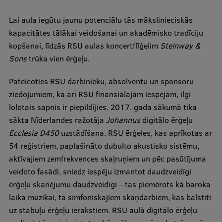
International Student Ambassadors
Lai aula iegūtu jaunu potenciālu tās mākslinieciskās
kapacitātes tālākai veidošanai un akadēmisko tradīciju
kopšanai, līdzās RSU aulas koncertflīģelim
Steinway &
About Us
Sons
trūka vien ērģeļu.
Pateicoties RSU darbinieku, absolventu un sponsoru
ziedojumiem, kā arī RSU finansiālajām iespējām, ilgi
Student life
lolotais sapnis ir piepildījies. 2017. gada sākumā tika
Study bases
sākta Nīderlandes ražotāja
Johannus
digitālo ērģeļu
Ecclesia D450
uzstādīšana. RSU ērģeles, kas aprīkotas ar
Faculties
54 reģistriem, paplašināto dubulto akustisko sistēmu,
Our people
aktīvajiem zemfrekvences skaļruņiem un pēc pasūtījuma
veidoto fasādi, sniedz iespēju izmantot daudzveidīgi
Strategy
ērģeļu skanējumu daudzveidīgi – tas piemērots kā baroka
Structure
laika mūzikai, tā simfoniskajiem skaņdarbiem, kas balstīti
uz stabuļu ērģeļu ierakstiem. RSU aulā digitālo ērģeļu
History