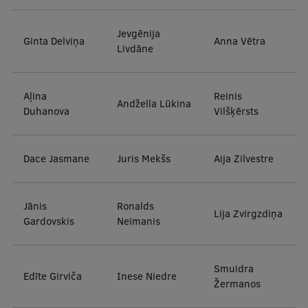
Jevgēnija
Ginta Delviņa
Anna Vētra
Livdāne
Aļina
Reinis
Andžella Lūkina
Duhanova
Vilšķērsts
Dace Jasmane
Juris Mekšs
Aija Zilvestre
Jānis
Ronalds
Lija Zvirgzdiņa
Gardovskis
Neimanis
Smuidra
Edīte Girviča
Inese Niedre
Žermanos