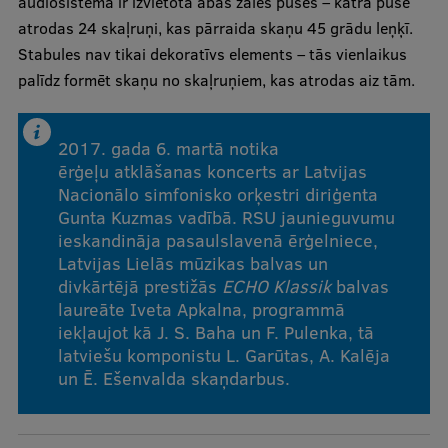
audiosistēma ir izvietota abās zāles pusēs – katrā pusē
Visual Identity
atrodas 24 skaļruņi, kas pārraida skaņu 45 grādu leņķī.
Stabules nav tikai dekoratīvs elements – tās vienlaikus
RSU Great Hall
palīdz formēt skaņu no skaļruņiem, kas atrodas aiz tām.
Museums and exhibitions
Development and research projects
2017. gada 6. martā notika
ērģeļu atklāšanas koncerts ar Latvijas
Rankings
Nacionālo simfonisko orķestri diriģenta
Gunta Kuzmas vadībā. RSU jaunieguvumu
Virtual tour
ieskandināja pasaulslavenā ērģelniece,
Study and environmental accessibility
Latvijas Lielās mūzikas balvas un
divkārtējā prestižās
ECHO Klassik
balvas
Sustainable Development Goals
laureāte Iveta Apkalna, programmā
iekļaujot kā J. S. Baha un F. Pulenka, tā
Performance Data 2025
latviešu komponistu L. Garūtas, A. Kalēja
Souvenirs and books
un Ē. Ešenvalda skaņdarbus.