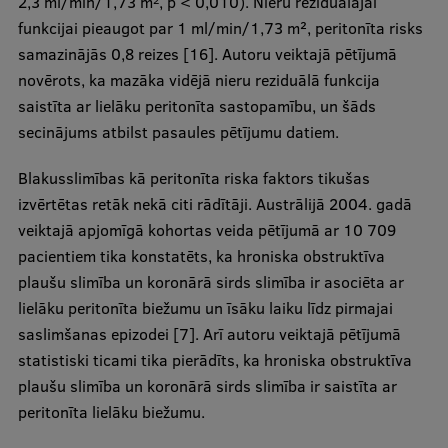
2,3 ml/min/1,73 m
, p < 0,010). Nieru reziduālajai
funkcijai pieaugot par 1 ml/min/1,73 m², peritonīta risks
samazinājās 0,8 reizes [16]. Autoru veiktajā pētījumā
novērots, ka mazāka vidējā nieru reziduālā funkcija
saistīta ar lielāku peritonīta sastopamību, un šāds
secinājums atbilst pasaules pētījumu datiem.
Blakusslimības kā peritonīta riska faktors tikušas
izvērtētas retāk nekā citi rādītāji. Austrālijā 2004. gadā
veiktajā apjomīgā kohortas veida pētījumā ar 10 709
pacientiem tika konstatēts, ka hroniska obstruktīva
plaušu slimība un koronārā sirds slimība ir asociēta ar
lielāku peritonīta biežumu un īsāku laiku līdz pirmajai
saslimšanas epizodei [7]. Arī autoru veiktajā pētījumā
statistiski ticami tika pierādīts, ka hroniska obstruktīva
plaušu slimība un koronārā sirds slimība ir saistīta ar
peritonīta lielāku biežumu.