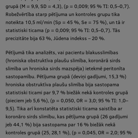
grupā (M = 9,9, SD = 4,3), (p = 0,009; 95 % TI: 0,5–0,7).
Robežvērtība starp pētījuma un kontroles grupu tika
noteikta 10,5 ml/min (Sp = 45 %, Se = 75 %), un tā ir
statistiski ticama (p = 0,009; 95 % TI: 0,5–0,7). Tās
precizitāte bija 63 %, Jūdena indekss – 20 %.
Pētījumā tika analizēts, vai pacientu blakusslimības
(hroniska obstruktīva plaušu slimība, koronārā sirds
slimība un hroniska sirds mazspēja) ietekmē peritonīta
sastopamību. Pētījuma grupā (deviņi gadījumi, 15,3 %)
hroniska obstruktīva plaušu slimība bija sastopama
statistiski ticami par 9,7 % biežāk nekā kontroles grupā
(pieciem jeb 5,6 %), (p = 0,050, OR = 3,0; 95 % TI: 1,0–
9,5). Tika arī konstatēta statistiski ticama saistība ar
koronāro sirds slimību, kas pētījuma grupā (26 gadījumi
jeb 44,1 %) bija sastopama par 16 % biežāk nekā
kontroles grupā (25, 28,1 %), (p = 0,045, OR = 2,0; 95 %