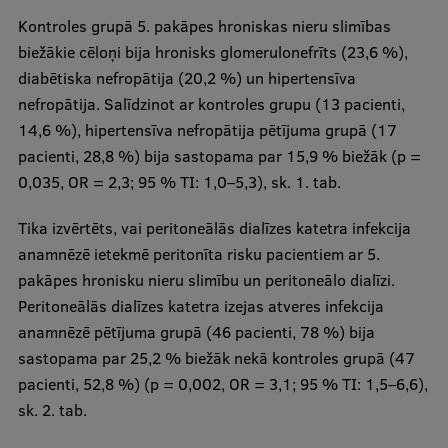
Kontroles grupā 5. pakāpes hroniskas nieru slimības
biežākie cēloņi bija hronisks glomerulonefrīts (23,6 %),
diabētiska nefropātija (20,2 %) un hipertensīva
nefropātija. Salīdzinot ar kontroles grupu (13 pacienti,
14,6 %), hipertensīva nefropātija pētījuma grupā (17
pacienti, 28,8 %) bija sastopama par 15,9 % biežāk (p =
0,035, OR = 2,3; 95 % TI: 1,0–5,3), sk. 1. tab.
Tika izvērtēts, vai peritoneālās dialīzes katetra infekcija
anamnēzē ietekmē peritonīta risku pacientiem ar 5.
pakāpes hronisku nieru slimību un peritoneālo dialīzi.
Peritoneālās dialīzes katetra izejas atveres infekcija
anamnēzē pētījuma grupā (46 pacienti, 78 %) bija
sastopama par 25,2 % biežāk nekā kontroles grupā (47
pacienti, 52,8 %) (p = 0,002, OR = 3,1; 95 % TI: 1,5–6,6),
sk. 2. tab.