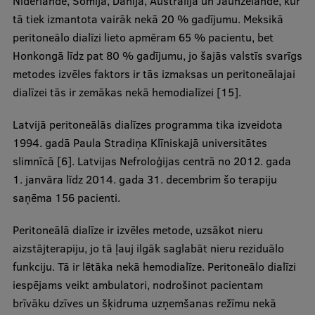
Nīderlandē, Somijā, Dānijā, Austrālijā un Jaunzēlandē, kur
Research Breakfast
tā tiek izmantota vairāk nekā 20 % gadījumu. Meksikā
peritoneālo dialīzi lieto apmēram 65 % pacientu, bet
Completed projects
Honkongā līdz pat 80 % gadījumu, jo šajās valstīs svarīgs
Vertically Integrated Projects
metodes izvēles faktors ir tās izmaksas un peritoneālajai
dialīzei tās ir zemākas nekā hemodialīzei [15].
Scientific Conferences
Latvijā peritoneālās dialīzes programma tika izveidota
Innovation Centre
1994. gadā Paula Stradiņa Klīniskajā universitātes
slimnīcā [6]. Latvijas Nefroloģijas centrā no 2012. gada
1. janvāra līdz 2014. gada 31. decembrim šo terapiju
International Cooperation
saņēma 156 pacienti.
Peritoneālā dialīze ir izvēles metode, uzsākot nieru
Mobility programmes
aizstājterapiju, jo tā ļauj ilgāk saglabāt nieru reziduālo
funkciju. Tā ir lētāka nekā hemodialīze. Peritoneālo dialīzi
International projects
iespējams veikt ambulatori, nodrošinot pacientam
International partners
brīvāku dzīves un šķidruma uzņemšanas režīmu nekā