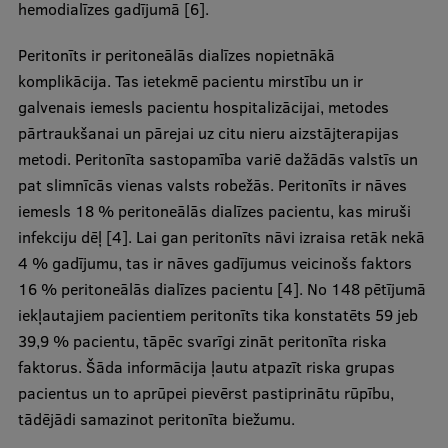
hemodialīzes gadījumā [6].
EURAXESS RSU contact point
Foreign delegation requests
Peritonīts ir peritoneālās dialīzes nopietnākā
komplikācija. Tas ietekmē pacientu mirstību un ir
EATRIS Coordinator in Latvia
galvenais iemesls pacientu hospitalizācijai, metodes
pārtraukšanai un pārejai uz citu nieru aizstājterapijas
metodi. Peritonīta sastopamība variē dažādās valstīs un
pat slimnīcās vienas valsts robežās. Peritonīts ir nāves
iemesls 18 % peritoneālās dialīzes pacientu, kas miruši
infekciju dēļ [4]. Lai gan peritonīts nāvi izraisa retāk nekā
4 % gadījumu, tas ir nāves gadījumus veicinošs faktors
16 % peritoneālās dialīzes pacientu [4]. No 148 pētījumā
iekļautajiem pacientiem peritonīts tika konstatēts 59 jeb
39,9 % pacientu, tāpēc svarīgi zināt peritonīta riska
faktorus. Šāda informācija ļautu atpazīt riska grupas
pacientus un to aprūpei pievērst pastiprinātu rūpību,
tādējādi samazinot peritonīta biežumu.