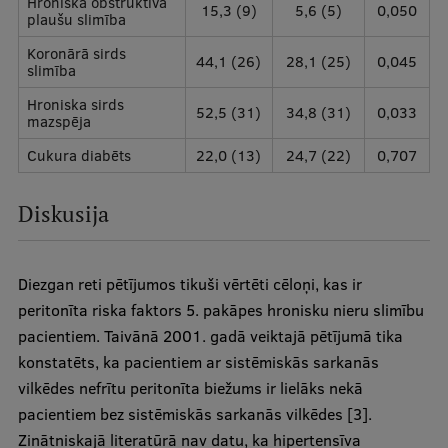
Hroniska obstruktīva
15,3 (9)
5,6 (5)
0,050
plaušu slimība
Koronārā sirds
44,1 (26)
28,1 (25)
0,045
slimība
Hroniska sirds
52,5 (31)
34,8 (31)
0,033
mazspēja
Cukura diabēts
22,0 (13)
24,7 (22)
0,707
Diskusija
Diezgan reti pētījumos tikuši vērtēti cēloņi, kas ir
peritonīta riska faktors 5. pakāpes hronisku nieru slimību
pacientiem. Taivānā 2001. gadā veiktajā pētījumā tika
konstatēts, ka pacientiem ar sistēmiskās sarkanās
vilkēdes nefrītu peritonīta biežums ir lielāks nekā
pacientiem bez sistēmiskās sarkanās vilkēdes [3].
Zinātniskajā literatūrā nav datu, ka hipertensīva