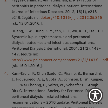
Fayyaz-Jahani, F., Ahmadnezhad, E. Risk factor of
peritonitis in peritoneal dialysis patient. International
Journal of Infectious Diseases. 2012, 16(1), e218–
e219. Iegūts no:
doi.org/10.1016/j.ijid.2012.05.815
[sk. 13.01.2016.].
Huang, J. W., Hung, K. Y., Yen, C. J., Wu, K. D., Tsai, T. J.
Systemic lupus erythematosus and peritoneal
dialysis: outcomes and infectious complications.
Peritoneal Dialysis International. 2001, 21(2), 143–
147. Iegūts no:
http://www.pdiconnect.com/content/21/2/143.full.pdf
[sk. 15.01.2016.].
Kam-Tao Li, P., Chun Szeto, C., Piraino, B., Bernardini,
J., Figueuredo, A. E, Gupta, A., Johnson, D. W., Kuijper,
E. J., Wai Choong, L., Salzer, W., Schaefer F., Struijk
Dirk G. International Society for Peritoneal Dialysis:
peritoneal dialysis – related infections
recommendations – 2010 update. Peritoneal Dialysis