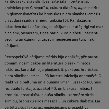
kardiovaskulārās slimības, arteriālā hipertensija,
antivielas pret C hepatītu, cukura diabēts,
lupus
nefrīts
un glomerulonefrīts kā hroniskas nieru slimības iemesls
un zudusi reziduālā nieru funkcija [5]. Par dažādiem
faktoriem dati zinātniskajos pētījumos ir atšķirīgi vai maz
pieejami, piemēram, ziņas par cukura diabētu, pacientu
vecumu un dzimumu, tāpēc ir nepieciešami turpmāki
pētījumi.
Retrospektīvā pētījuma mērķis bija analizēt, pēc autoru
domām, nozīmīgākos un literatūrā biežāk minētos
faktorus, kuru dati bija pieejami: 5. pakāpes hroniskas
nieru slimības iemeslu, PD katetra infekciju anamnēzē, C
reaktīvā olbaltuma un albumīna līmeni, uzsākot PD, nieru
reziduālo funkciju, uzsākot PD, un blakusslimības, t. i.,
hronisku obstruktīvu plaušu slimību, koronāro sirds
slimību, hronisku sirds mazspēju un cukura diabētu. Lai
vērtētu citus faktorus, nepieciešams prospektīvs