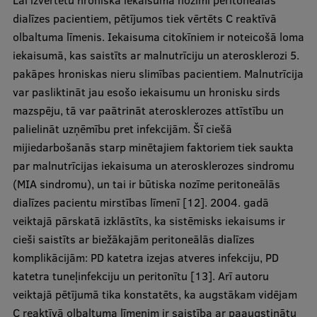
Lai izvērtētu hroniska iekaisuma nozīmi peritoneālās
dialīzes pacientiem, pētījumos tiek vērtēts C reaktīvā
olbaltuma līmenis. Iekaisuma citokīniem ir noteicošā loma
iekaisumā, kas saistīts ar malnutrīciju un aterosklerozi 5.
pakāpes hroniskas nieru slimības pacientiem. Malnutrīcija
var pasliktināt jau esošo iekaisumu un hronisku sirds
mazspēju, tā var paātrināt aterosklerozes attīstību un
palielināt uzņēmību pret infekcijām. Šī ciešā
mijiedarbošanās starp minētajiem faktoriem tiek saukta
par malnutrīcijas iekaisuma un aterosklerozes sindromu
(MIA sindromu), un tai ir būtiska nozīme peritoneālās
dialīzes pacientu mirstības līmenī [12]. 2004. gadā
veiktajā pārskatā izklāstīts, ka sistēmisks iekaisums ir
cieši saistīts ar biežākajām peritoneālās dialīzes
komplikācijām: PD katetra izejas atveres infekciju, PD
katetra tuneļinfekciju un peritonītu [13]. Arī autoru
veiktajā pētījumā tika konstatēts, ka augstākam vidējam
C reaktīvā olbaltuma līmenim ir saistība ar paaugstinātu