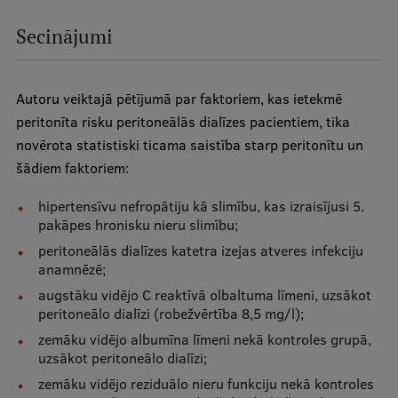
Secinājumi
Autoru veiktajā pētījumā par faktoriem, kas ietekmē
peritonīta risku peritoneālās dialīzes pacientiem, tika
novērota statistiski ticama saistība starp peritonītu un
šādiem faktoriem:
hipertensīvu nefropātiju kā slimību, kas izraisījusi 5.
pakāpes hronisku nieru slimību;
peritoneālās dialīzes katetra izejas atveres infekciju
anamnēzē;
augstāku vidējo C reaktīvā olbaltuma līmeni, uzsākot
peritoneālo dialīzi (robežvērtība 8,5 mg/l);
zemāku vidējo albumīna līmeni nekā kontroles grupā,
uzsākot peritoneālo dialīzi;
zemāku vidējo reziduālo nieru funkciju nekā kontroles