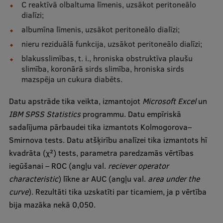
C reaktīvā olbaltuma līmenis, uzsākot peritoneālo
dialīzi;
albumīna līmenis, uzsākot peritoneālo dialīzi;
nieru reziduālā funkcija, uzsākot peritoneālo dialīzi;
blakusslimības, t. i., hroniska obstruktīva plaušu
slimība, koronārā sirds slimība, hroniska sirds
mazspēja un cukura diabēts.
Datu apstrāde tika veikta, izmantojot
Microsoft Excel
un
IBM SPSS Statistics
programmu. Datu empīriskā
sadalījuma pārbaudei tika izmantots Kolmogorova–
Smirnova tests. Datu atšķirību analīzei tika izmantots hī
kvadrāta (χ²) tests, parametra paredzamās vērtības
iegūšanai – ROC (angļu val.
reciever operator
characteristic
) līkne ar AUC (angļu val.
area under the
curve
). Rezultāti tika uzskatīti par ticamiem, ja p vērtība
bija mazāka nekā 0,050.