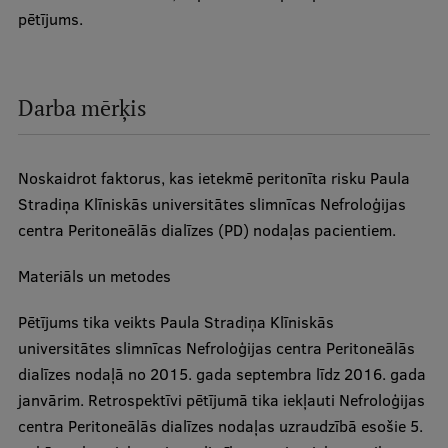
pētījums.
Darba mērķis
Noskaidrot faktorus, kas ietekmē peritonīta risku Paula
Stradiņa Klīniskās universitātes slimnīcas Nefroloģijas
centra Peritoneālās dialīzes (PD) nodaļas pacientiem.
Materiāls un metodes
Pētījums tika veikts Paula Stradiņa Klīniskās
universitātes slimnīcas Nefroloģijas centra Peritoneālās
dialīzes nodaļā no 2015. gada septembra līdz 2016. gada
janvārim. Retrospektīvi pētījumā tika iekļauti Nefroloģijas
centra Peritoneālās dialīzes nodaļas uzraudzībā esošie 5.