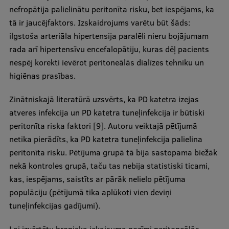
nefropātija palielinātu peritonīta risku, bet iespējams, ka
tā ir jaucējfaktors. Izskaidrojums varētu būt šāds:
ilgstoša arteriāla hipertensija paralēli nieru bojājumam
rada arī hipertensīvu encefalopātiju, kuras dēļ pacients
nespēj korekti ievērot peritoneālās dialīzes tehniku un
higiēnas prasības.
Zinātniskajā literatūrā uzsvērts, ka PD katetra izejas
atveres infekcija un PD katetra tuneļinfekcija ir būtiski
peritonīta riska faktori [9]. Autoru veiktajā pētījumā
netika pierādīts, ka PD katetra tuneļinfekcija palielina
peritonīta risku. Pētījuma grupā tā bija sastopama biežāk
nekā kontroles grupā, taču tas nebija statistiski ticami,
kas, iespējams, saistīts ar pārāk nelielo pētījuma
populāciju (pētījumā tika aplūkoti vien deviņi
tuneļinfekcijas gadījumi).