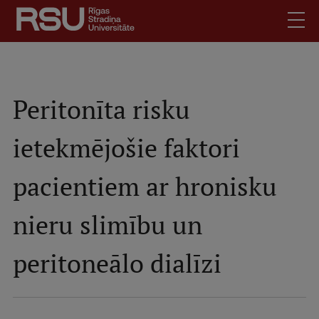
Skip
to
main
content
English
.
Latviski
Peritonīta risku
Search
Meet Us
ietekmējošie faktori
Students
Mobile
augšējā
Alumni
pacientiem ar hronisku
izvēlne
For Staff
nieru slimību un
For Employers
Library
peritoneālo dialīzi
Contacts
How to find us
Jobs