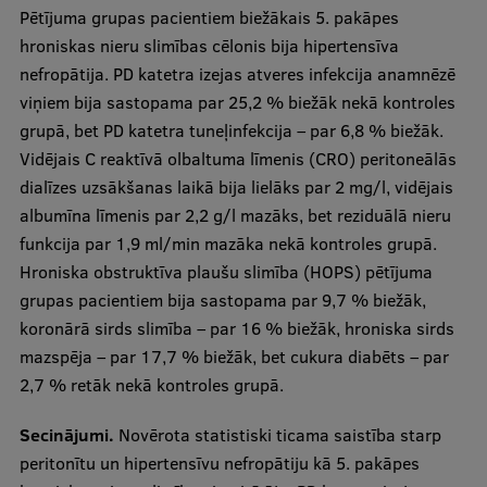
Lifelong Learning
Pētījuma grupas pacientiem biežākais 5. pakāpes
hroniskas nieru slimības cēlonis bija hipertensīva
nefropātija. PD katetra izejas atveres infekcija anamnēzē
Ethics and Equity Training
viņiem bija sastopama par 25,2 % biežāk nekā kontroles
grupā, bet PD katetra tuneļinfekcija – par 6,8 % biežāk.
Open University
Vidējais C reaktīvā olbaltuma līmenis (CRO) peritoneālās
Latvian Language Courses
dialīzes uzsākšanas laikā bija lielāks par 2 mg/l, vidējais
albumīna līmenis par 2,2 g/l mazāks, bet reziduālā nieru
Pre-Courses
funkcija par 1,9 ml/min mazāka nekā kontroles grupā.
Professional Development
Hroniska obstruktīva plaušu slimība (HOPS) pētījuma
grupas pacientiem bija sastopama par 9,7 % biežāk,
Centre for Educational Growth
koronārā sirds slimība – par 16 % biežāk, hroniska sirds
Qualification Conformance Testing
mazspēja – par 17,7 % biežāk, bet cukura diabēts – par
2,7 % retāk nekā kontroles grupā.
Secinājumi.
Novērota statistiski ticama saistība starp
Research
peritonītu un hipertensīvu nefropātiju kā 5. pakāpes