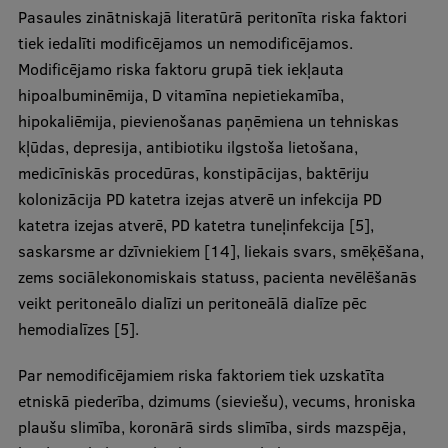
Pasaules zinātniskajā literatūrā peritonīta riska faktori
tiek iedalīti modificējamos un nemodificējamos.
Modificējamo riska faktoru grupā tiek iekļauta
hipoalbuminēmija, D vitamīna nepietiekamība,
hipokaliēmija, pievienošanas paņēmiena un tehniskas
kļūdas, depresija, antibiotiku ilgstoša lietošana,
medicīniskās procedūras, konstipācijas, baktēriju
kolonizācija PD katetra izejas atverē un infekcija PD
katetra izejas atverē, PD katetra tuneļinfekcija [5],
saskarsme ar dzīvniekiem [14], liekais svars, smēķēšana,
zems sociālekonomiskais statuss, pacienta nevēlēšanās
veikt peritoneālo dialīzi un peritoneālā dialīze pēc
hemodialīzes [5].
Par nemodificējamiem riska faktoriem tiek uzskatīta
etniskā piederība, dzimums (sieviešu), vecums, hroniska
plaušu slimība, koronārā sirds slimība, sirds mazspēja,