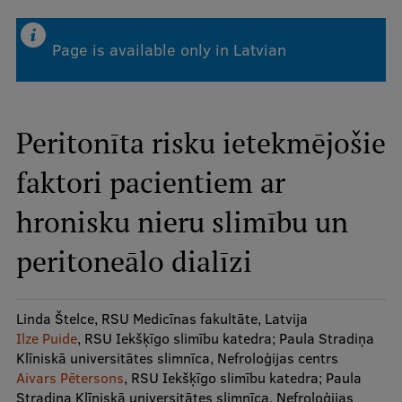
Page is available only in Latvian
Study Here
Mobile
galvenā
izvēlne
Peritonīta risku ietekmējošie
Undergraduate Programmes
faktori pacientiem ar
Postgraduate Study Programmes
hronisku nieru slimību un
Doctoral Studies
peritoneālo dialīzi
Graduate Medical Training
Admissions
Linda Štelce, RSU Medicīnas fakultāte, Latvija
Your Start in Riga
Ilze Puide
, RSU Iekšķīgo slimību katedra; Paula Stradiņa
Klīniskā universitātes slimnīca, Nefroloģijas centrs
Why choose RSU?
Aivars Pētersons
, RSU Iekšķīgo slimību katedra; Paula
Medizinstudium an der RSU
Stradiņa Klīniskā universitātes slimnīca, Nefroloģijas