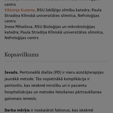
centrs
International Student Ambassadors
Viktorija Kuzema
, RSU Iekšķīgo slimību katedra; Paula
Stradiņa Klīniskā universitātes slimnīca, Nefroloģijas
centrs
Inese Mihailova, RSU Bioloģijas un mikrobioloģijas
About Us
katedra; Paula Stradiņa Klīniskā universitātes slimnīca,
Nefroloģijas centrs
Student life
Kopsavilkums
Study bases
Faculties
Ievads.
Peritoneālā dialīze (PD) ir nieru aizstājterapijas
jaunākā metode. Tās nopietnākā komplikācija ir
Our people
peritonīts, kas ietekmē mirstību un ir pacientu
Strategy
hospitalizācijas un metodes lietošanas pārtraukšanas
galvenais iemesls.
Structure
History
Darba mērķis
ir noskaidrot faktorus, kas ietekmē