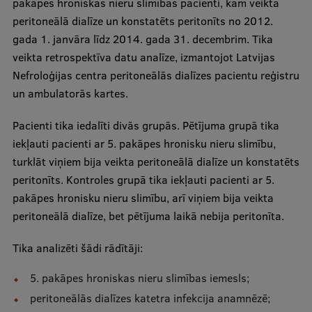
pakāpes hroniskas nieru slimības pacienti, kam veikta
peritoneālā dialīze un konstatēts peritonīts no 2012.
gada 1. janvāra līdz 2014. gada 31. decembrim. Tika
veikta retrospektīva datu analīze, izmantojot Latvijas
Nefroloģijas centra peritoneālās dialīzes pacientu reģistru
un ambulatorās kartes.
Pacienti tika iedalīti divās grupās. Pētījuma grupā tika
iekļauti pacienti ar 5. pakāpes hronisku nieru slimību,
turklāt viņiem bija veikta peritoneālā dialīze un konstatēts
peritonīts. Kontroles grupā tika iekļauti pacienti ar 5.
pakāpes hronisku nieru slimību, arī viņiem bija veikta
peritoneālā dialīze, bet pētījuma laikā nebija peritonīta.
Tika analizēti šādi rādītāji:
5. pakāpes hroniskas nieru slimības iemesls;
peritoneālās dialīzes katetra infekcija anamnēzē;