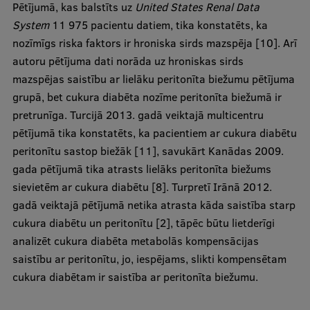
Pētījumā, kas balstīts uz
United States Renal Data
System
11 975 pacientu datiem, tika konstatēts, ka
nozīmīgs riska faktors ir hroniska sirds mazspēja [10]. Arī
autoru pētījuma dati norāda uz hroniskas sirds
mazspējas saistību ar lielāku peritonīta biežumu pētījuma
grupā, bet cukura diabēta nozīme peritonīta biežumā ir
pretrunīga. Turcijā 2013. gadā veiktajā multicentru
pētījumā tika konstatēts, ka pacientiem ar cukura diabētu
peritonītu sastop biežāk [11], savukārt Kanādas 2009.
gada pētījumā tika atrasts lielāks peritonīta biežums
sievietēm ar cukura diabētu [8]. Turpretī Irānā 2012.
gadā veiktajā pētījumā netika atrasta kāda saistība starp
cukura diabētu un peritonītu [2], tāpēc būtu lietderīgi
analizēt cukura diabēta metabolās kompensācijas
saistību ar peritonītu, jo, iespējams, slikti kompensētam
cukura diabētam ir saistība ar peritonīta biežumu.