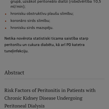
grupā, uzsākot peritoneālo dialīzi (robežvērtība 10,5
ml/min);
hronisku obstruktīvu plaušu slimību;
koronāro sirds slimību;
hronisku sirds mazspēju.
Netika novērota statistiski ticama saistība starp
peritonītu un cukura diabētu, kā arī PD katetra
tuneļinfekciju.
Abstract
Risk Factors of Peritonitis in Patients with
Chronic Kidney Disease Undergoing
Peritoneal Dialysis