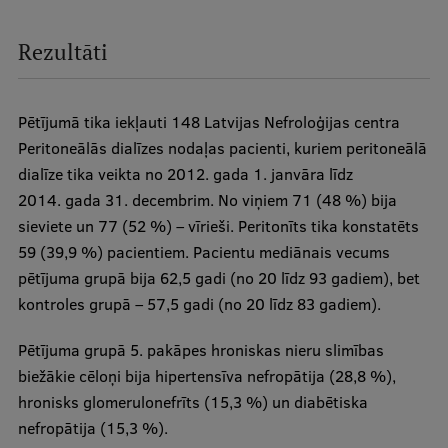
Rezultāti
Pētījumā tika iekļauti 148 Latvijas Nefroloģijas centra
Peritoneālās dialīzes nodaļas pacienti, kuriem peritoneālā
dialīze tika veikta no 2012. gada 1. janvāra līdz
2014. gada 31. decembrim. No viņiem 71 (48 %) bija
sieviete un 77 (52 %) – vīrieši. Peritonīts tika konstatēts
59 (39,9 %) pacientiem. Pacientu mediānais vecums
pētījuma grupā bija 62,5 gadi (no 20 līdz 93 gadiem), bet
kontroles grupā – 57,5 gadi (no 20 līdz 83 gadiem).
Pētījuma grupā 5. pakāpes hroniskas nieru slimības
biežākie cēloņi bija hipertensīva nefropātija (28,8 %),
hronisks glomerulonefrīts (15,3 %) un diabētiska
nefropātija (15,3 %).