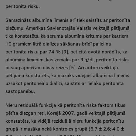
peritonīta risku.
Samazināts albumīna līmenis arī tiek saistīts ar peritonīta
biežumu. Amerikas Savienotajās Valstīs veiktajā pētījumā
tika konstatēts, ka seruma albumīna kritums par katriem
10 gramiem litrā dialīzes sākšanas brīdī palielina
peritonīta risku par 74 % [9], bet citā avotā norādīts, ka
albumīna līmenim, kas zemāks par 3 g/dl, peritonīta risks
pieaug apmēram divas reizes [5]. Arī autoru veiktajā
pētījumā konstatēts, ka mazāks vidējais albumīna līmenis,
uzsākot peritoneālo dialīzi, saistīts ar lielāku peritonīta
sastopamību.
Nieru reziduālā funkcija kā peritonīta riska faktors tikusi
pētīta diezgan reti. Korejā 2007. gadā veiktajā pētījumā
konstatēts, ka vidējā reziduālā nieru funkcija peritonītu
grupā ir mazāka nekā kontroles grupā (6,7 ± 2,6; 4,0 ±
2