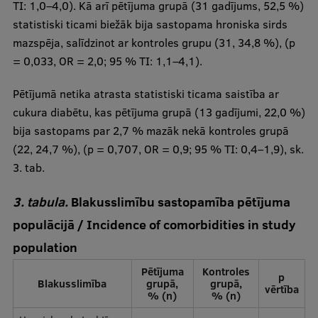
TI: 1,0–4,0). Kā arī pētījuma grupā (31 gadījums, 52,5 %)
statistiski ticami biežāk bija sastopama hroniska sirds
mazspēja, salīdzinot ar kontroles grupu (31, 34,8 %), (p
= 0,033, OR = 2,0; 95 % TI: 1,1–4,1).
Pētījumā netika atrasta statistiski ticama saistība ar
cukura diabētu, kas pētījuma grupā (13 gadījumi, 22,0 %)
bija sastopams par 2,7 % mazāk nekā kontroles grupā
(22, 24,7 %), (p = 0,707, OR = 0,9; 95 % TI: 0,4–1,9), sk.
3. tab.
3. tabula.
Blakusslimību sastopamība pētījuma
populācijā / Incidence of comorbidities in study
population
Pētījuma
Kontroles
p
Blakusslimība
grupā,
grupā,
vērtība
% (n)
% (n)