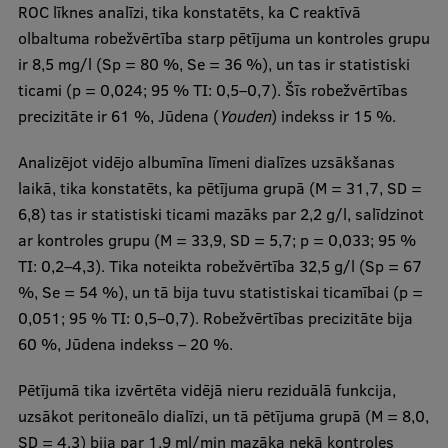
ROC līknes analīzi, tika konstatēts, ka C reaktīvā
olbaltuma robežvērtība starp pētījuma un kontroles grupu
ir 8,5 mg/l (Sp = 80 %, Se = 36 %), un tas ir statistiski
ticami (p = 0,024; 95 % TI: 0,5–0,7). Šīs robežvērtības
precizitāte ir 61 %, Jūdena (
Youden
) indekss ir 15 %.
Analizējot vidējo albumīna līmeni dialīzes uzsākšanas
laikā, tika konstatēts, ka pētījuma grupā (M = 31,7, SD =
6,8) tas ir statistiski ticami mazāks par 2,2 g/l, salīdzinot
ar kontroles grupu (M = 33,9, SD = 5,7; p = 0,033; 95 %
TI: 0,2–4,3). Tika noteikta robežvērtība 32,5 g/l (Sp = 67
%, Se = 54 %), un tā bija tuvu statistiskai ticamībai (p =
0,051; 95 % TI: 0,5–0,7). Robežvērtības precizitāte bija
60 %, Jūdena indekss – 20 %.
Pētījumā tika izvērtēta vidējā nieru reziduālā funkcija,
uzsākot peritoneālo dialīzi, un tā pētījuma grupā (M = 8,0,
SD = 4,3) bija par 1,9 ml/min mazāka nekā kontroles