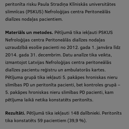
peritonīta risku Paula Stradiņa Klīniskās universitātes
Visual Identity
slimnīcas (PSKUS) Nefroloģijas centra Peritoneālās
RSU Great Hall
dialīzes nodaļas pacientiem.
Museums and exhibitions
Materiāls un metodes.
Pētījumā tika iekļauti PSKUS
Nefroloģijas centra Peritoneālās dialīzes nodaļas
Development and research projects
uzraudzībā esošie pacienti no 2012. gada 1. janvāra līdz
Rankings
2014. gada 31. decembrim. Datu analīze tika veikta,
izmantojot Latvijas Nefroloģijas centra peritoneālās
Virtual tour
dialīzes pacientu reģistru un ambulatorās kartes.
Study and environmental accessibility
Pētījuma grupā tika iekļauti 5. pakāpes hroniskas nieru
slimības PD un peritonīta pacienti, bet kontroles grupā –
Sustainable Development Goals
5. pakāpes hroniskas nieru slimības PD pacienti, kam
Performance Data 2025
pētījuma laikā netika konstatēts peritonīts.
Souvenirs and books
Rezultāti.
Pētījumā tika iekļauti 148 dalībnieki. Peritonīts
tika konstatēts 59 pacientiem (39,9 %).