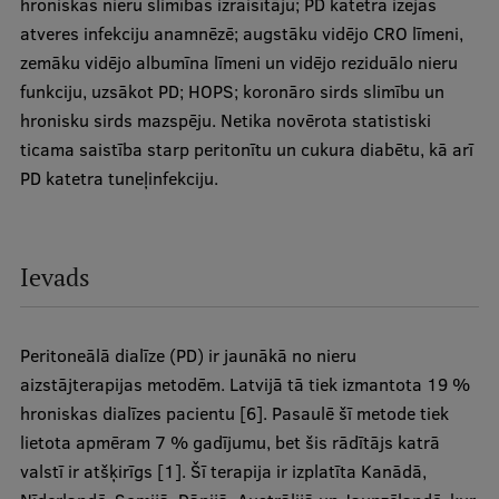
hroniskas nieru slimības izraisītāju; PD katetra izejas
atveres infekciju anamnēzē; augstāku vidējo CRO līmeni,
Institutes and Laboratories
zemāku vidējo albumīna līmeni un vidējo reziduālo nieru
Research Data Management
funkciju, uzsākot PD; HOPS; koronāro sirds slimību un
hronisku sirds mazspēju. Netika novērota statistiski
Council of the Institute
ticama saistība starp peritonītu un cukura diabētu, kā arī
RSU Research Portal
PD katetra tuneļinfekciju.
Research Impact
Scientific Priorities
Ievads
Doctoral School
Services & Main Fields of Research
Peritoneālā dialīze (PD) ir jaunākā no nieru
aizstājterapijas metodēm. Latvijā tā tiek izmantota 19 %
International Cooperation
hroniskas dialīzes pacientu [6]. Pasaulē šī metode tiek
Research Services
lietota apmēram 7 % gadījumu, bet šis rādītājs katrā
valstī ir atšķirīgs [1]. Šī terapija ir izplatīta Kanādā,
Research Projects