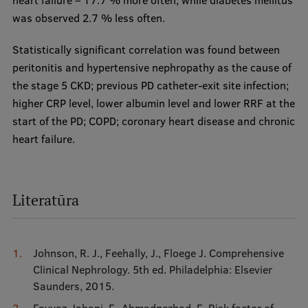
heart failure – 17.7 % more often, while diabetes mellitus
was observed 2.7 % less often.
Statistically significant correlation was found between
peritonitis and hypertensive nephropathy as the cause of
the stage 5 CKD; previous PD catheter-exit site infection;
higher CRP level, lower albumin level and lower RRF at the
start of the PD; COPD; coronary heart disease and chronic
heart failure.
Literatūra
Johnson, R. J., Feehally, J., Floege J. Comprehensive
Clinical Nephrology. 5th ed. Philadelphia: Elsevier
Saunders, 2015.