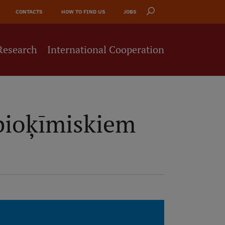
CONTACTS
HOW TO FIND US
JOBS
Research
International Cooperation
 bioķīmiskiem