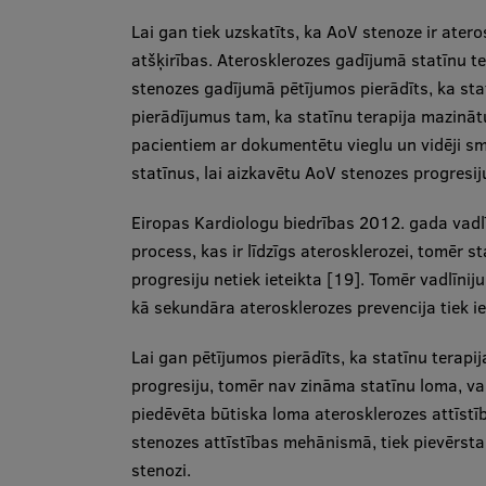
Lai gan tiek uzskatīts, ka AoV stenoze ir atero
atšķirības. Aterosklerozes gadījumā statīnu t
stenozes gadījumā pētījumos pierādīts, ka statī
pierādījumus tam, ka statīnu terapija mazin
pacientiem ar dokumentētu vieglu un vidēji sm
statīnus, lai aizkavētu AoV stenozes progresij
Eiropas Kardiologu biedrības 2012. gada vadlī
process, kas ir līdzīgs aterosklerozei, tomēr s
progresiju netiek ieteikta [19]. Tomēr vadlīnij
kā sekundāra aterosklerozes prevencija tiek ie
Lai gan pētījumos pierādīts, ka statīnu tera
progresiju, tomēr nav zināma statīnu loma, va
piedēvēta būtiska loma aterosklerozes attīstīb
stenozes attīstības mehānismā, tiek pievērst
stenozi.