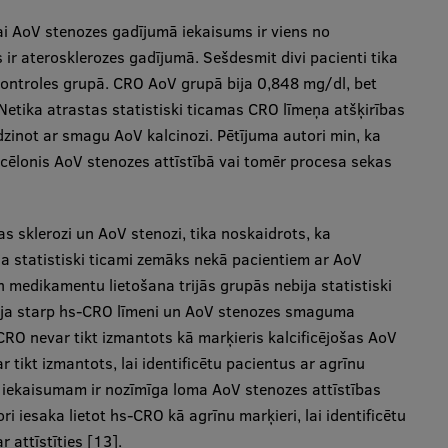
ai AoV stenozes gadījumā iekaisums ir viens no
ir aterosklerozes gadījumā. Sešdesmit divi pacienti tika
kontroles grupā. CRO AoV grupā bija 0,848 mg/dl, bet
etika atrastas statistiski ticamas CRO līmeņa atšķirības
dzinot ar smagu AoV kalcinozi. Pētījuma autori min, ka
r cēlonis AoV stenozes attīstībā vai tomēr procesa sekas
s sklerozi un AoV stenozi, tika noskaidrots, ka
a statistiski ticami zemāks nekā pacientiem ar AoV
un medikamentu lietošana trijās grupās nebija statistiski
ācija starp hs-CRO līmeni un AoV stenozes smaguma
RO nevar tikt izmantots kā marķieris kalcificējošas AoV
tikt izmantots, lai identificētu pacientus ar agrīnu
a iekaisumam ir nozīmīga loma AoV stenozes attīstības
i iesaka lietot hs-CRO kā agrīnu marķieri, lai identificētu
 attīstīties [13].