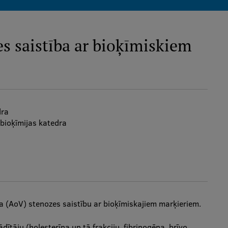
es saistība ar bioķīmiskiem
dra
 bioķīmijas katedra
ļa (AoV) stenozes saistību ar bioķīmiskajiem marķieriem.
dītāju (holesterīna un tā frakciju, fibrinogēna, brīvo