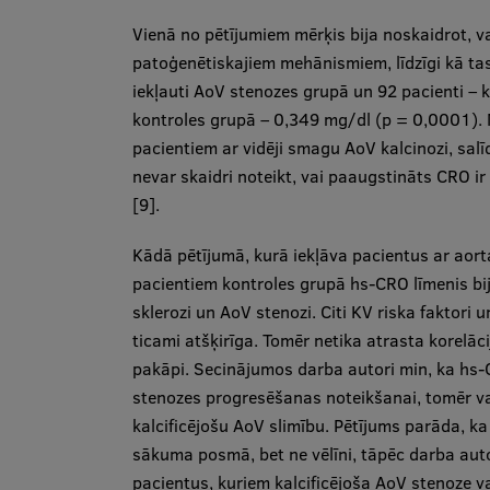
Vienā no pētījumiem mērķis bija noskaidrot, v
patoģenētiskajiem mehānismiem, līdzīgi kā tas 
iekļauti AoV stenozes grupā un 92 pacienti – 
kontroles grupā – 0,349 mg/dl (p = 0,0001). N
pacientiem ar vidēji smagu AoV kalcinozi, salī
nevar skaidri noteikt, vai paaugstināts CRO i
[9].
Kādā pētījumā, kurā iekļāva pacientus ar aorta
pacientiem kontroles grupā hs-CRO līmenis bij
sklerozi un AoV stenozi. Citi KV riska faktori 
ticami atšķirīga. Tomēr netika atrasta korel
pakāpi. Secinājumos darba autori min, ka hs-C
stenozes progresēšanas noteikšanai, tomēr var 
kalcificējošu AoV slimību. Pētījums parāda, k
sākuma posmā, bet ne vēlīni, tāpēc darba autor
pacientus, kuriem kalcificējoša AoV stenoze var