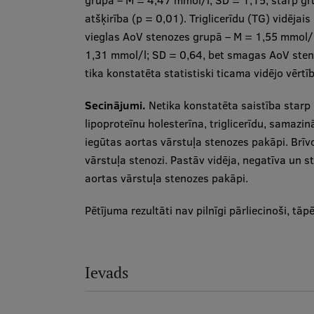
grupā – M = 4,47 mmol/l; SD = 1,15, starp gru
atšķirība (p = 0,01). Triglicerīdu (TG) vidējai
vieglas AoV stenozes grupā – M = 1,55 mmol/l
1,31 mmol/l; SD = 0,64, bet smagas AoV sten
tika konstatēta statistiski ticama vidējo vērtī
Secinājumi.
Netika konstatēta saistība starp
lipoproteīnu holesterīna, triglicerīdu, samazi
iegūtas aortas vārstuļa stenozes pakāpi. Brīv
vārstuļa stenozi. Pastāv vidēja, negatīva un s
aortas vārstuļa stenozes pakāpi.
Pētījuma rezultāti nav pilnīgi pārliecinoši, tāp
Ievads