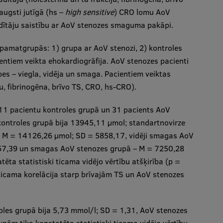
augsti jutīgā (hs –
high sensitive
) CRO lomu AoV
ādītāju saistību ar AoV stenozes smaguma pakāpi.
s pamatgrupās: 1) grupa ar AoV stenozi, 2) kontroles
entiem veikta ehokardiogrāfija. AoV stenozes pacienti
pes – viegla, vidēja un smaga. Pacientiem veiktas
ju, fibrinogēna, brīvo TS, CRO, hs-CRO).
– 11 pacientu kontroles grupā un 31 pacients AoV
 kontroles grupā bija 13945,11 μmol; standartnovirze
– M = 14126,26 μmol; SD = 5858,17, vidēji smagas AoV
57,39 un smagas AoV stenozes grupā – M = 7250,28
ta statistiski ticama vidējo vērtību atšķirība (p =
i ticama korelācija starp brīvajām TS un AoV stenozes
roles grupā bija 5,73 mmol/l; SD = 1,31, AoV stenozes