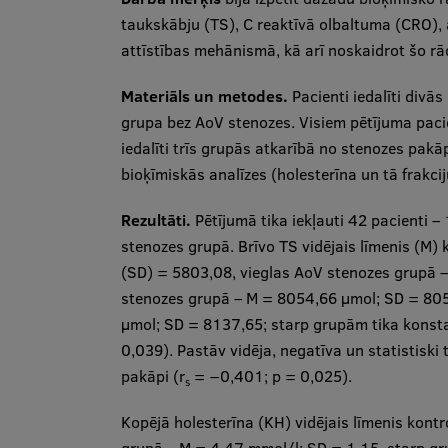
taukskābju (TS), C reaktīvā olbaltuma (CRO), 
attīstības mehānismā, kā arī noskaidrot šo r
Materiāls un metodes.
Pacienti iedalīti divā
grupa bez AoV stenozes. Visiem pētījuma paci
iedalīti trīs grupās atkarībā no stenozes pakā
bioķīmiskās analīzes (holesterīna un tā frakci
Rezultāti.
Pētījumā tika iekļauti 42 pacienti 
stenozes grupā. Brīvo TS vidējais līmenis (M)
(SD) = 5803,08, vieglas AoV stenozes grupā 
stenozes grupā – M = 8054,66 μmol; SD = 80
μmol; SD = 8137,65; starp grupām tika konstatē
0,039). Pastāv vidēja, negatīva un statistisk
pakāpi (r
= −0,401; p = 0,025).
s
Kopējā holesterīna (KH) vidējais līmenis kont