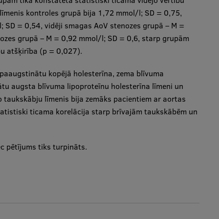
pām tika konstatēta statistiski ticama vidējo vērtību
s līmenis kontroles grupā bija 1,72 mmol/l; SD = 0,75,
; SD = 0,54, vidēji smagas AoV stenozes grupā – M =
ozes grupā – M = 0,92 mmol/l; SD = 0,6, starp grupām
bu atšķirība (p = 0,027).
 paaugstinātu kopējā holesterīna, zema blīvuma
nātu augsta blīvuma lipoproteīnu holesterīna līmeni un
o taukskābju līmenis bija zemāks pacientiem ar aortas
tatistiski ticama korelācija starp brīvajām taukskābēm un
ēc pētījums tiks turpināts.