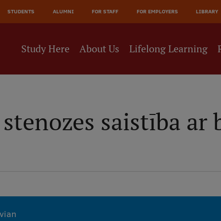
STUDENTS
ALUMNI
FOR STAFF
FOR EMPLOYERS
LIBRARY
Study Here
About Us
Lifelong Learning
 stenozes saistība ar
tvian