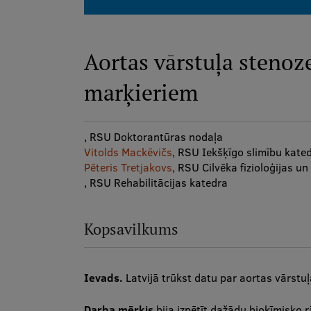
Aortas vārstuļa stenoz
marķieriem
, RSU Doktorantūras nodaļa
Vitolds Mackēvičs
, RSU Iekšķīgo slimību kate
Pēteris Tretjakovs
, RSU Cilvēka fizioloģijas un
, RSU Rehabilitācijas katedra
Kopsavilkums
Ievads.
Latvijā trūkst datu par aortas vārstu
Darba mērķis
bija izpētīt dažādu bioķīmisko rā