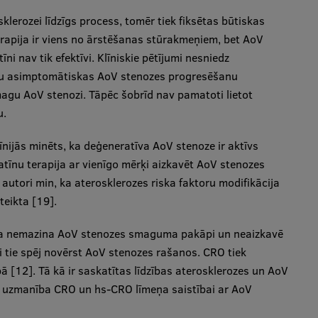
sklerozei līdzīgs process, tomēr tiek fiksētas būtiskas
erapija ir viens no ārstēšanas stūrakmeņiem, bet AoV
ni nav tik efektīvi. Klīniskie pētījumi nesniedz
ātu asimptomātiskas AoV stenozes progresēšanu
agu AoV stenozi. Tāpēc šobrīd nav pamatoti lietot
u.
nijās minēts, ka deģeneratīva AoV stenoze ir aktīvs
tatīnu terapija ar vienīgo mērķi aizkavēt AoV stenozes
u autori min, ka aterosklerozes riska faktoru modifikācija
teikta [19].
pija nemazina AoV stenozes smaguma pakāpi un neaizkavē
i tie spēj novērst AoV stenozes rašanos. CRO tiek
ā [12]. Tā kā ir saskatītas līdzības aterosklerozes un AoV
a uzmanība CRO un hs-CRO līmeņa saistībai ar AoV