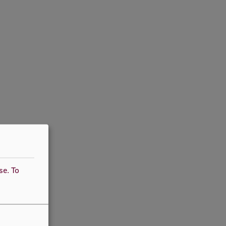
use.
To