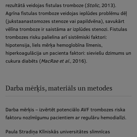
rezultātā veidojas fistulas tromboze (
Stolic
, 2013).
Agrīna fistulas tromboze veidojas ieplūdes problēmu dēļ
(jukstaanastomozes stenoze vai papildvēna), savukārt
vēlīna tromboze ir saistāma ar izplūdes stenozi. Fistulas
trombozes risku palielina arī sistēmiski faktori:
hipotensija, liels mērķa hemoglobīna līmenis,
hiperkoagulācija un pacienta faktori: sieviešu dzimums un
cukura diabēts (
MacRae et al.
, 2016).
Darba mērķis, materiāls un metodes
Darba mērķis – izvērtēt potenciālo AVF trombozes riska
faktoru nozīmīgumu pacientiem ar regulāru hemodialīzi.
Paula Stradiņa Klīniskās universitātes slimnīcas