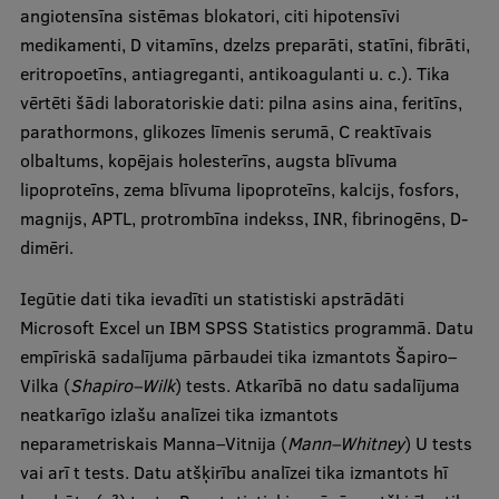
angiotensīna sistēmas blokatori, citi hipotensīvi
medikamenti, D vitamīns, dzelzs preparāti, statīni, fibrāti,
eritropoetīns, antiagreganti, antikoagulanti u. c.). Tika
vērtēti šādi laboratoriskie dati: pilna asins aina, feritīns,
parathormons, glikozes līmenis serumā, C reaktīvais
olbaltums, kopējais holesterīns, augsta blīvuma
lipoproteīns, zema blīvuma lipoproteīns, kalcijs, fosfors,
magnijs, APTL, protrombīna indekss, INR, fibrinogēns, D-
dimēri.
Iegūtie dati tika ievadīti un statistiski apstrādāti
Microsoft Excel un IBM SPSS Statistics programmā. Datu
empīriskā sadalījuma pārbaudei tika izmantots Šapiro–
Vilka (
Shapiro–Wilk
) tests. Atkarībā no datu sadalījuma
neatkarīgo izlašu analīzei tika izmantots
neparametriskais Manna–Vitnija (
Mann–Whitney
) U tests
vai arī t tests. Datu atšķirību analīzei tika izmantots hī