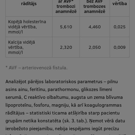
ar AVF*
bez AVF
rādītājs
vērtība
trombozi
trombozes
anamnēzē
anamnēzē
Kopējā holesterīna
vidējā vērtība,
5,610
4,460
0,025
mmol/l
Kalcija vidējā
vērtība,
2,320
2,050
0,009
mmol/l
* AVF – arteriovenozā fistula.
Analizējot pārējos laboratoriskos parametrus – pilnu
asins ainu, feritīnu, parathormonu, glikozes līmeni
serumā, C reaktīvo olbaltumu, augsta un zema blīvuma
lipoproteīnu, fosforu, magniju, kā arī koagulogrammas
rādītājus – statistiski ticama atšķirība starp pacientu
grupām netika konstatēta (sk. 3. tab.). Ņemot vērā datu
ierobežoto pieejamību, nebija iespējams iegūt precīzu