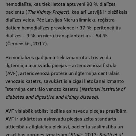
hemodialīze, kas tiek lietota aptuveni 90 % dialīzes
Research Breakfast
pacientu (
The Kidney Project
), kas arī Latvijā ir biežākais
Completed projects
dialīzes veids. Pēc Latvijas Nieru slimnieku reģistra
datiem hemodialīzes prevalence ir 37 %, peritoneālās
Vertically Integrated Projects
dialīzes – 9 % un nieru transplantācijas – 54 %
Scientific Conferences
(Čerņevskis, 2017).
Innovation Centre
Hemodialīzes gadījumā tiek izmantotas trīs veidu
ilgtermiņa asinsvadu pieejas – arteriovenozā fistula
(AVF), arteriovenozā protēze un ilgtermiņa centrālais
International Cooperation
venozais katetrs, savukārt īslaicīgai lietošanai izmanto
īstermiņa centrālo venozo katetru (
National institute of
diabetes and digestive and kidney disease
).
Mobility programmes
AVF vislabāk atbilst ideālas asinsvadu pieejas prasībām.
International projects
AVF ir atkārtotas asinsvadu pieejas zelta standarts
attiecībā uz ilglaicīgu piekļuvi, pacienta saslimstību un
International partners
veselības aprūpes izmaksām (
Stolic
, 2013;
Smith et al.
,