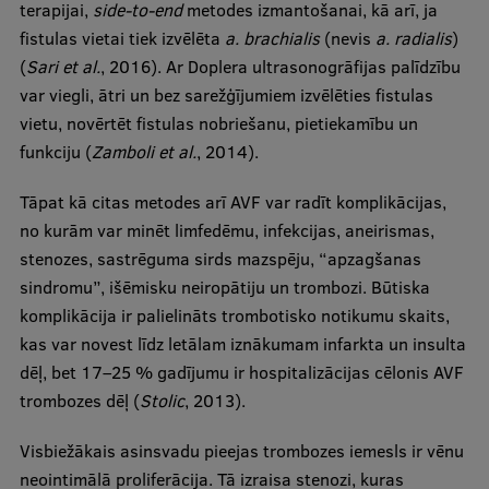
terapijai,
side-to-end
metodes izmantošanai, kā arī, ja
fistulas vietai tiek izvēlēta
a. brachialis
(nevis
a. radialis
)
(
Sari et al.
, 2016). Ar Doplera ultrasonogrāfijas palīdzību
var viegli, ātri un bez sarežģījumiem izvēlēties fistulas
vietu, novērtēt fistulas nobriešanu, pietiekamību un
funkciju (
Zamboli et al.
, 2014).
Tāpat kā citas metodes arī AVF var radīt komplikācijas,
no kurām var minēt limfedēmu, infekcijas, aneirismas,
stenozes, sastrēguma sirds mazspēju, “apzagšanas
sindromu”, išēmisku neiropātiju un trombozi. Būtiska
komplikācija ir palielināts trombotisko notikumu skaits,
kas var novest līdz letālam iznākumam infarkta un insulta
dēļ, bet 17–25 % gadījumu ir hospitalizācijas cēlonis AVF
trombozes dēļ (
Stolic
, 2013).
Visbiežākais asinsvadu pieejas trombozes iemesls ir vēnu
neointimālā proliferācija. Tā izraisa stenozi, kuras