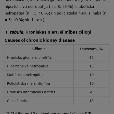
hipertensīvā nefropātija (n = 8; 16 %), diabētiskā
nefropātija (n = 5; 10 %) un policistiska nieru slimība (n
= 5; 10 %; sk. 1. tab.).
1. tabula.
Hroniskas nieru slimības cēloņi
Causes of chronic kidney disease
Cēlonis
Īpatsvars, %
Hronisks glomerulonefrīts
42
Hipertensīva nefropātija
16
Diabētiska nefropātija
10
Policistiska nieru slimība
10
Hronisks intersticiāls nefrīts
4
Cits cēlonis
18
17 (34 %) no 50 pacientiem anamnēzē bija AVF