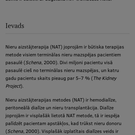
Institutes and Laboratories
Research Data Management
Ievads
Council of the Institute
Nieru aizstājterapija (NAT) joprojām ir būtiska terapijas
RSU Research Portal
metode visiem terminālas nieru mazspējas pacientiem
Research Impact
pasaulē (
Schena
, 2000). Divi miljoni pacientu visā
pasaulē cieš no terminālas nieru mazspējas, un katru
Scientific Priorities
gadu pacientu skaits pieaug par 5–7 % (
The Kidney
Doctoral School
Project
).
Services & Main Fields of Research
Nieru aizstājterapijas metodes (NAT) ir hemodialīze,
International Cooperation
peritoneālā dialīze un nieru transplantācija. Dialīze
joprojām ir visplašāk lietotā NAT metode, tā ir iespēja
Research Services
palīdzēt pacientam apstākļos, kad trūkst nieru donoru
Research Projects
(
Schena
, 2000). Visplašāk izplatītais dialīzes veids ir