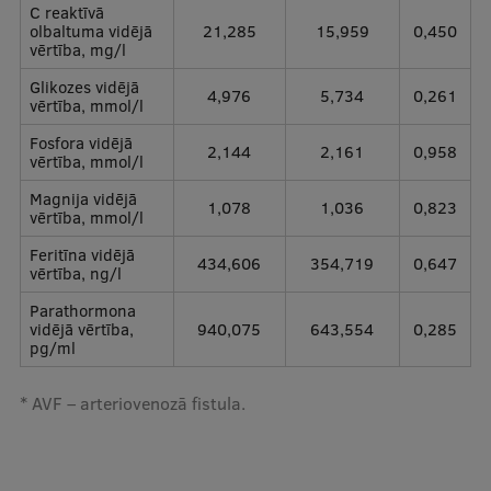
C reaktīvā
olbaltuma vidējā
21,285
15,959
0,450
vērtība, mg/l
Glikozes vidējā
4,976
5,734
0,261
vērtība, mmol/l
Fosfora vidējā
2,144
2,161
0,958
vērtība, mmol/l
Magnija vidējā
1,078
1,036
0,823
vērtība, mmol/l
Feritīna vidējā
434,606
354,719
0,647
vērtība, ng/l
Parathormona
vidējā vērtība,
940,075
643,554
0,285
pg/ml
* AVF – arteriovenozā fistula.