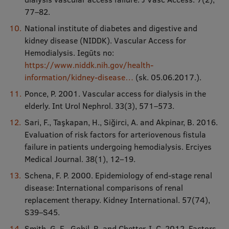
77–82.
National institute of diabetes and digestive and
kidney disease (NIDDK). Vascular Access for
Hemodialysis. Iegūts no:
https://www.niddk.nih.gov/health-
information/kidney-disease…
(sk. 05.06.2017.).
Ponce, P. 2001. Vascular access for dialysis in the
elderly. Int Urol Nephrol. 33(3), 571–573.
Sari, F., Taşkapan, H., Siğirci, A. and Akpinar, B. 2016.
Evaluation of risk factors for arteriovenous fistula
failure in patients undergoing hemodialysis. Erciyes
Medical Journal. 38(1), 12–19.
Schena, F. P. 2000. Epidemiology of end-stage renal
disease: International comparisons of renal
replacement therapy. Kidney International. 57(74),
S39–S45.
Smith, G. E., Gohil, R. and Chetter, I. C. 2012. Factors