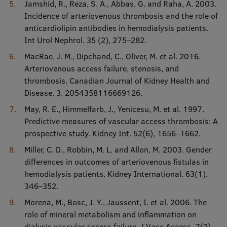
Jamshid, R., Reza, S. A., Abbas, G. and Raha, A. 2003.
Incidence of arteriovenous thrombosis and the role of
anticardiolipin antibodies in hemodialysis patients.
Int Urol Nephrol. 35 (2), 275–282.
MacRae, J. M., Dipchand, C., Oliver, M. et al. 2016.
Arteriovenous access failure, stenosis, and
thrombosis. Canadian Journal of Kidney Health and
Disease. 3, 2054358116669126.
May, R. E., Himmelfarb, J., Yenicesu, M. et al. 1997.
Predictive measures of vascular access thrombosis: A
prospective study. Kidney Int. 52(6), 1656–1662.
Miller, C. D., Robbin, M. L. and Allon, M. 2003. Gender
differences in outcomes of arteriovenous ﬁstulas in
hemodialysis patients. Kidney International. 63(1),
346–352.
Morena, M., Bosc, J. Y., Jaussent, I. et al. 2006. The
role of mineral metabolism and inflammation on
dialysis vascular access failure. J Vasc Access. 7(2),