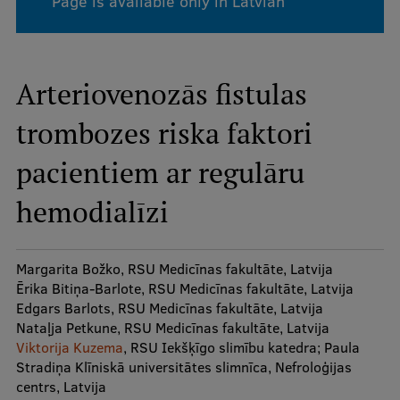
Page is available only in Latvian
Study Here
Arteriovenozās fistulas
Mobile
galvenā
trombozes riska faktori
izvēlne
Undergraduate Programmes
pacientiem ar regulāru
Postgraduate Study Programmes
hemodialīzi
Doctoral Studies
Graduate Medical Training
Margarita Božko, RSU Medicīnas fakultāte, Latvija
Ērika Bitiņa-Barlote, RSU Medicīnas fakultāte, Latvija
Admissions
Edgars Barlots, RSU Medicīnas fakultāte, Latvija
Your Start in Riga
Nataļja Petkune, RSU Medicīnas fakultāte, Latvija
Viktorija Kuzema
, RSU Iekšķīgo slimību katedra; Paula
Why choose RSU?
Stradiņa Klīniskā universitātes slimnīca, Nefroloģijas
centrs, Latvija
Medizinstudium an der RSU