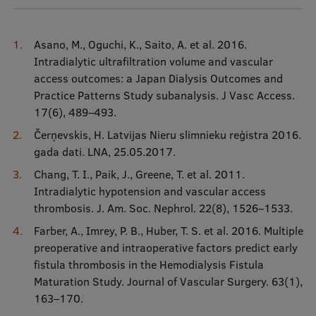
Asano, M., Oguchi, K., Saito, A. et al. 2016.
Intradialytic ultrafiltration volume and vascular
access outcomes: a Japan Dialysis Outcomes and
Practice Patterns Study subanalysis. J Vasc Access.
17(6), 489–493.
Čerņevskis, H. Latvijas Nieru slimnieku reģistra 2016.
gada dati. LNA, 25.05.2017.
Chang, T. I., Paik, J., Greene, T. et al. 2011.
Intradialytic hypotension and vascular access
thrombosis. J. Am. Soc. Nephrol. 22(8), 1526–1533.
Farber, A., Imrey, P. B., Huber, T. S. et al. 2016. Multiple
preoperative and intraoperative factors predict early
fistula thrombosis in the Hemodialysis Fistula
Maturation Study. Journal of Vascular Surgery. 63(1),
163–170.