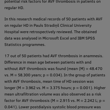
potential risk factors for AVF thrombosis in patients on
regular HD.
In this research medical records of 50 patients with AVF
on regular HD in Pauls Stradiņš Clinical University
Hospital were retrospectively reviewed. The obtained
data was analysed in Microsoft Excel and IBM SPSS
Statistics programmes.
17 out of 50 patients had AVF thrombosis in anamnesis.
Difference in mean age between patients with and
without AVF thrombosis was found (mean (M) = 48.470
vs. M = 58.300 years; p = 0.034). In the group of patients
with AVF thrombosis, mean time of HD session was
longer (M = 3.962 vs. M = 3.375 hours; p = 0.001). Higher
mean ultrafiltration volume was also observed as a risk
factor for AVF thrombosis (M = 2.915 vs. M = 2.242 L; p =
0.041). Lower postdialysis systolic blood pressure was