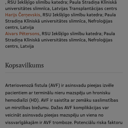
, RSU Iekšķīgo slimību katedra; Paula Stradiņa Klīniskā
universitātes slimnīca, Latvijas Transplantācijas centrs
International Student Ambassadors
Harijs Čerņevskis
, RSU Iekšķīgo slimību katedra; Paula
Stradiņa Klīniskā universitātes slimnīca, Nefroloģijas
centrs, Latvija
About Us
Aivars Pētersons
, RSU Iekšķīgo slimību katedra; Paula
Stradiņa Klīniskā universitātes slimnīca, Nefroloģijas
centrs, Latvija
Student life
Kopsavilkums
Study bases
Faculties
Arteriovenozā fistula (AVF) ir asinsvadu pieejas izvēle
Our people
pacientiem ar terminālu nieru mazspēju un hronisku
hemodialīzi (HD). AVF ir saistīta ar zemāku saslimstības
Strategy
un mirstības biežumu. Dažas AVF komplikācijas var
Structure
veicināt asinsvadu pieejas mazspēju un viena no
vissvarīgākajām ir AVF tromboze. Potenciālu riska faktoru
History