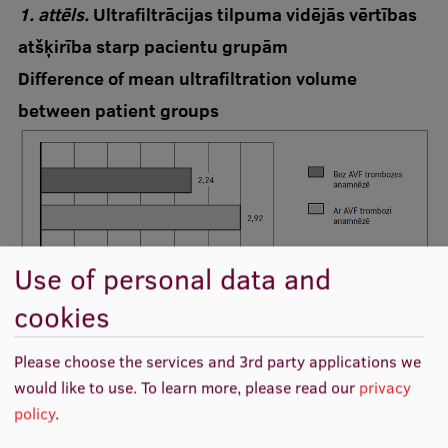
1. attēls.
Ultrafiltrācijas tilpuma vidējās vērtības
atšķirība starp pacientu grupām
Difference of mean ultrafiltration volume
between patient groups
Use of personal data and
cookies
Zemāks pēcdialīzes sistoliskais asinsspiediens bija
Please choose the services and 3rd party applications we
raksturīgs pacientu grupai ar AVF trombozi anamnēzē (M
would like to use.
To learn more, please read our
privacy
= 112 pret M = 134 mm Hg; p = 0,037). Izmaiņas
policy
.
pirmsdialīzes asinsspiedienā un pēcdialīzes diastoliskajā
spiedienā starp abām grupām statistiski ticami