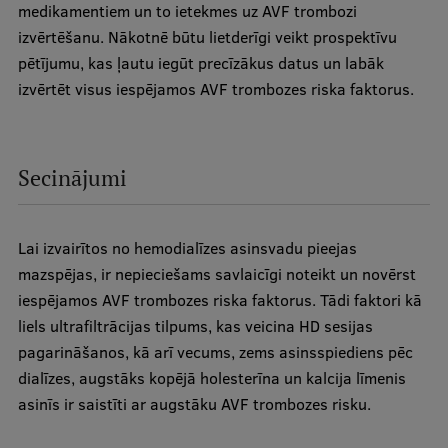
medikamentiem un to ietekmes uz AVF trombozi
izvērtēšanu. Nākotnē būtu lietderīgi veikt prospektīvu
pētījumu, kas ļautu iegūt precīzākus datus un labāk
izvērtēt visus iespējamos AVF trombozes riska faktorus.
Secinājumi
Lai izvairītos no hemodialīzes asinsvadu pieejas
mazspējas, ir nepieciešams savlaicīgi noteikt un novērst
iespējamos AVF trombozes riska faktorus. Tādi faktori kā
liels ultrafiltrācijas tilpums, kas veicina HD sesijas
pagarināšanos, kā arī vecums, zems asinsspiediens pēc
dialīzes, augstāks kopējā holesterīna un kalcija līmenis
asinīs ir saistīti ar augstāku AVF trombozes risku.