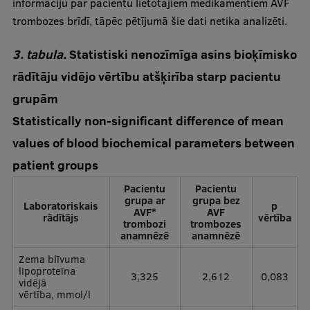
informāciju par pacientu lietotajiem medikamentiem AVF
trombozes brīdī, tāpēc pētījumā šie dati netika analizēti.
3. tabula.
Statistiski nenozīmīga asins bioķīmisko
rādītāju vidējo vērtību atšķirība starp pacientu
grupām
Statistically non-significant difference of mean
values of blood biochemical parameters between
patient groups
Pacientu
Pacientu
grupa ar
grupa bez
Laboratoriskais
p
AVF*
AVF
rādītājs
vērtība
trombozi
trombozes
anamnēzē
anamnēzē
Zema blīvuma
lipoproteīna
3,325
2,612
0,083
vidējā
vērtība, mmol/l