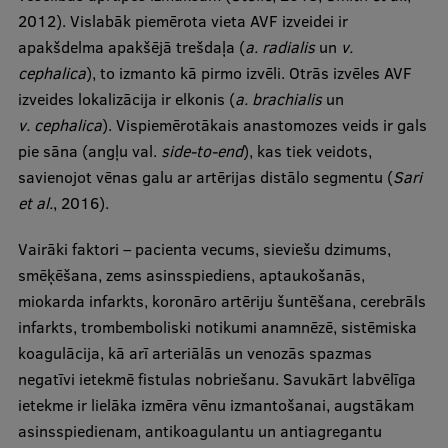
EURAXESS RSU contact point
2012). Vislabāk piemērota vieta AVF izveidei ir
apakšdelma apakšējā trešdaļa (
a. radialis
un
v.
Foreign delegation requests
cephalica
), to izmanto kā pirmo izvēli. Otrās izvēles AVF
EATRIS Coordinator in Latvia
izveides lokalizācija ir elkonis (
a.
brachialis
un
v.
cephalica
). Vispiemērotākais anastomozes veids ir gals
pie sāna (angļu val.
side-to-end
), kas tiek veidots,
savienojot vēnas galu ar artērijas distālo segmentu (
Sari
et al.
, 2016).
Vairāki faktori – pacienta vecums, sieviešu dzimums,
smēķēšana, zems asinsspiediens, aptaukošanās,
miokarda infarkts, koronāro artēriju šuntēšana, cerebrāls
infarkts, trombemboliski notikumi anamnēzē, sistēmiska
koagulācija, kā arī arteriālās un venozās spazmas
negatīvi ietekmē fistulas nobriešanu. Savukārt labvēlīga
ietekme ir lielāka izmēra vēnu izmantošanai, augstākam
asinsspiedienam, antikoagulantu un antiagregantu