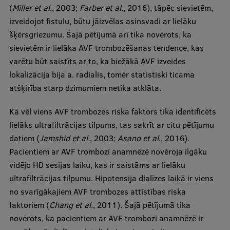
(
Miller et al.
, 2003;
Farber et al.
, 2016), tāpēc sievietēm,
izveidojot fistulu, būtu jāizvēlas asinsvadi ar lielāku
šķērsgriezumu. Šajā pētījumā arī tika novērots, ka
sievietēm ir lielāka AVF trombozēšanas tendence, kas
varētu būt saistīts ar to, ka biežākā AVF izveides
lokalizācija bija a. radialis, tomēr statistiski ticama
atšķirība starp dzimumiem netika atklāta.
Kā vēl viens AVF trombozes riska faktors tika identificēts
lielāks ultrafiltrācijas tilpums, tas sakrīt ar citu pētījumu
datiem (
Jamshid et al.
, 2003;
Asano et al
., 2016).
Pacientiem ar AVF trombozi anamnēzē novēroja ilgāku
vidējo HD sesijas laiku, kas ir saistāms ar lielāku
ultrafiltrācijas tilpumu. Hipotensija dialīzes laikā ir viens
no svarīgākajiem AVF trombozes attīstības riska
faktoriem (
Chang et al.
, 2011). Šajā pētījumā tika
novērots, ka pacientiem ar AVF trombozi anamnēzē ir