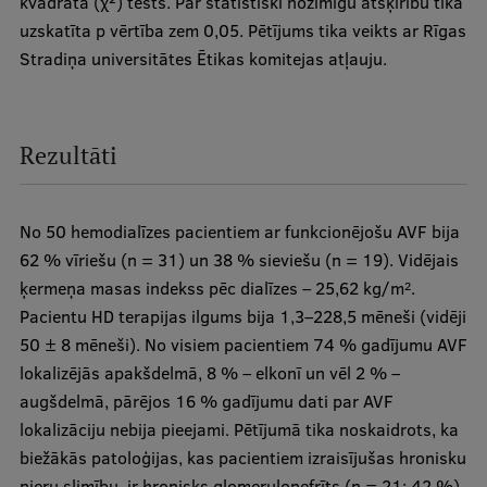
kvadrāta (χ²) tests. Par statistiski nozīmīgu atšķirību tika
uzskatīta p vērtība zem 0,05. Pētījums tika veikts ar Rīgas
Stradiņa universitātes Ētikas komitejas atļauju.
Rezultāti
No 50 hemodialīzes pacientiem ar funkcionējošu AVF bija
62 % vīriešu (n = 31) un 38 % sieviešu (n = 19). Vidējais
ķermeņa masas indekss pēc dialīzes – 25,62 kg/m
.
2
Pacientu HD terapijas ilgums bija 1,3–228,5 mēneši (vidēji
50 ± 8 mēneši). No visiem pacientiem 74 % gadījumu AVF
lokalizējās apakšdelmā, 8 % – elkonī un vēl 2 % –
augšdelmā, pārējos 16 % gadījumu dati par AVF
lokalizāciju nebija pieejami. Pētījumā tika noskaidrots, ka
biežākās patoloģijas, kas pacientiem izraisījušas hronisku
nieru slimību, ir hronisks glomerulonefrīts (n = 21; 42 %),