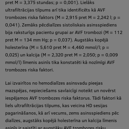
Lifelong Learning
pret M = 3,375 stundas; p = 0,001). Lielāks
ultrafiltrācijas tilpums arī tika identificēts kā AVF
trombozes riska faktors (M = 2,915 pret M = 2,242 l; p =
0,041). Zemāks pēcdialīzes sistoliskais asinsspiediens
Ethics and Equity Training
bija raksturīgs pacientu grupai ar AVF trombozi (M = 112
Open University
pret M = 134 mm Hg; p = 0,037). Augstāks kopējā
holesterīna (M = 5,610 pret M = 4,460 mmol/l; p =
Latvian Language Courses
0,025) un kalcija (M = 2,320 pret M = 2,050; p = 0,009
Pre-Courses
mmol/l) līmenis asinīs tika konstatēti kā nozīmīgi AVF
trombozes riska faktori.
Professional Development
Centre for Educational Growth
Lai izvairītos no hemodialīzes asinsvadu pieejas
mazspējas, nepieciešams savlaicīgi noteikt un novērst
Qualification Conformance Testing
iespējamos AVF trombozes riska faktorus. Tādi faktori kā
liels ultrafiltrācijas tilpums, kas veicina HD sesijas
pagarināšanos, kā arī vecums, zems asinsspiediens pēc
Research
dialīzes, augstāks kopējā holesterīna un kalcija līmenis
asinīs ir saistīti ar augstāku AVF trombozes risku.