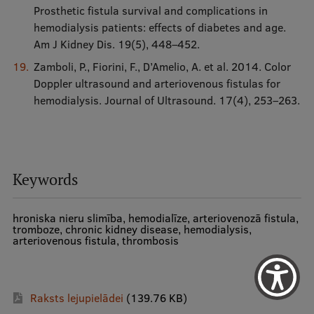
Prosthetic fistula survival and complications in
hemodialysis patients: effects of diabetes and age.
Am J Kidney Dis. 19(5), 448–452.
Zamboli, P., Fiorini, F., D’Amelio, A. et al. 2014. Color
Doppler ultrasound and arteriovenous fistulas for
hemodialysis. Journal of Ultrasound. 17(4), 253–263.
Keywords
hroniska nieru slimība, hemodialīze, arteriovenozā fistula,
tromboze, chronic kidney disease, hemodialysis,
arteriovenous fistula, thrombosis
Raksts lejupielādei
(139.76 KB)