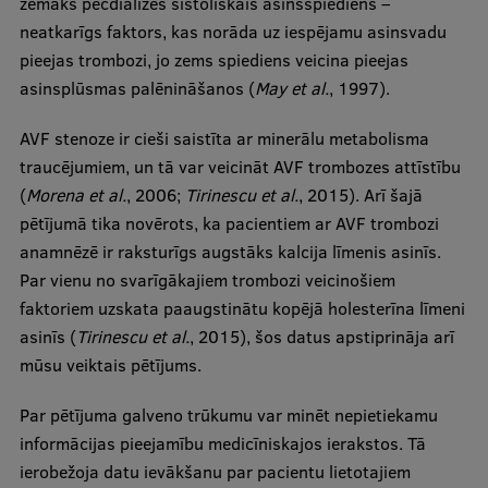
zemāks pēcdialīzes sistoliskais asinsspiediens –
neatkarīgs faktors, kas norāda uz iespējamu asinsvadu
pieejas trombozi, jo zems spiediens veicina pieejas
asinsplūsmas palēnināšanos (
May et al.
, 1997).
AVF stenoze ir cieši saistīta ar minerālu metabolisma
traucējumiem, un tā var veicināt AVF trombozes attīstību
(
Morena et al.
, 2006;
Tirinescu et al.
, 2015). Arī šajā
pētījumā tika novērots, ka pacientiem ar AVF trombozi
anamnēzē ir raksturīgs augstāks kalcija līmenis asinīs.
Par vienu no svarīgākajiem trombozi veicinošiem
faktoriem uzskata paaugstinātu kopējā holesterīna līmeni
asinīs (
Tirinescu et al.
, 2015), šos datus apstiprināja arī
mūsu veiktais pētījums.
Par pētījuma galveno trūkumu var minēt nepietiekamu
informācijas pieejamību medicīniskajos ierakstos. Tā
ierobežoja datu ievākšanu par pacientu lietotajiem