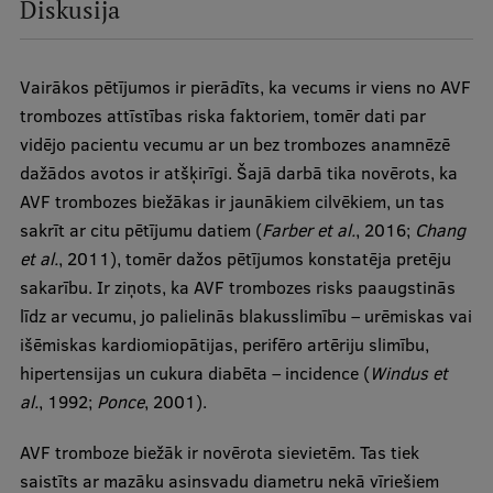
Diskusija
Vairākos pētījumos ir pierādīts, ka vecums ir viens no AVF
trombozes attīstības riska faktoriem, tomēr dati par
vidējo pacientu vecumu ar un bez trombozes anamnēzē
dažādos avotos ir atšķirīgi. Šajā darbā tika novērots, ka
AVF trombozes biežākas ir jaunākiem cilvēkiem, un tas
sakrīt ar citu pētījumu datiem (
Farber et al.
, 2016;
Chang
et al.
, 2011), tomēr dažos pētījumos konstatēja pretēju
sakarību. Ir ziņots, ka AVF trombozes risks paaugstinās
līdz ar vecumu, jo palielinās blakusslimību – urēmiskas vai
išēmiskas kardiomiopātijas, perifēro artēriju slimību,
hipertensijas un cukura diabēta – incidence (
Windus et
al.
, 1992;
Ponce
, 2001).
AVF tromboze biežāk ir novērota sievietēm. Tas tiek
saistīts ar mazāku asinsvadu diametru nekā vīriešiem