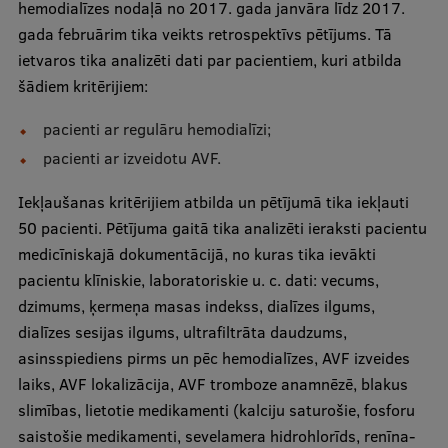
hemodialīzes nodaļā no 2017. gada janvāra līdz 2017.
gada februārim tika veikts retrospektīvs pētījums. Tā
ietvaros tika analizēti dati par pacientiem, kuri atbilda
šādiem kritērijiem:
pacienti ar regulāru hemodialīzi;
pacienti ar izveidotu AVF.
Iekļaušanas kritērijiem atbilda un pētījumā tika iekļauti
50 pacienti. Pētījuma gaitā tika analizēti ieraksti pacientu
medicīniskajā dokumentācijā, no kuras tika ievākti
pacientu klīniskie, laboratoriskie u. c. dati: vecums,
dzimums, ķermeņa masas indekss, dialīzes ilgums,
dialīzes sesijas ilgums, ultrafiltrāta daudzums,
asinsspiediens pirms un pēc hemodialīzes, AVF izveides
laiks, AVF lokalizācija, AVF tromboze anamnēzē, blakus
slimības, lietotie medikamenti (kalciju saturošie, fosforu
saistošie medikamenti, sevelamera hidrohlorīds, renīna-