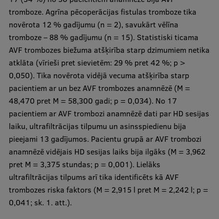
tromboze. Agrīna pēcoperācijas fistulas tromboze tika
novērota 12 % gadījumu (n = 2), savukārt vēlīna
tromboze – 88 % gadījumu (n = 15). Statistiski ticama
AVF trombozes biežuma atšķirība starp dzimumiem netika
atklāta (vīrieši pret sievietēm: 29 % pret 42 %; p >
0,050). Tika novērota vidējā vecuma atšķirība starp
pacientiem ar un bez AVF trombozes anamnēzē (M =
48,470 pret M = 58,300 gadi; p = 0,034). No 17
pacientiem ar AVF trombozi anamnēzē dati par HD sesijas
laiku, ultrafiltrācijas tilpumu un asinsspiedienu bija
pieejami 13 gadījumos. Pacientu grupā ar AVF trombozi
anamnēzē vidējais HD sesijas laiks bija ilgāks (M = 3,962
pret M = 3,375 stundas; p = 0,001). Lielāks
ultrafiltrācijas tilpums arī tika identificēts kā AVF
trombozes riska faktors (M = 2,915 l pret M = 2,242 l; p =
0,041; sk. 1. att.).