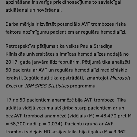
apzināšana ir svarīgs priekšnosacījums to savlaicīgai
Visual Identity
atklāšanai un novēršanai.
RSU Great Hall
Darba mērķis ir izvērtēt potenciālo AVF trombozes riska
Museums and exhibitions
faktoru nozīmīgumu pacientiem ar regulāru hemodialīzi.
Development and research projects
Retrospektīvs pētījums tika veikts Paula Stradiņa
Klīniskās universitātes slimnīcas hemodialīzes nodaļā no
Rankings
2017. gada janvāra līdz februārim. Pētījumā tika analizēti
Virtual tour
50 pacientu ar AVF un regulāru hemodialīzi medicīniskie
ieraksti. Iegūtie dati tika apstrādāti, izmantojot
Microsoft
Study and environmental accessibility
Excel
un
IBM SPSS Statistics
programmu.
Sustainable Development Goals
17 no 50 pacientiem anamnēzē bija AVF tromboze. Tika
Performance Data 2025
atklāta vidējā vecuma atšķirība starp pacientiem ar un
Souvenirs and books
bez AVF trombozi anamnēzē (vidējais (M) = 48,470 pret M
= 58,300 gadi; p = 0,034). Pacientu grupā ar AVF
trombozi vidējais HD sesijas laiks bija ilgāks (M = 3,962