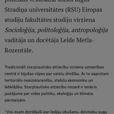
Stradiņa universitātes (RSU) Eiropas
International Student Ambassadors
studiju fakultātes studiju virziena
About Us
Socioloģija, politoloģija, antropoloģija
vadītāja un docētāja Lelde Metla-
Rozentāle.
Student life
Study bases
Tradicionāli starptautisko attiecību virziena uzmanības
Faculties
centrā ir bijušas rūpes par valstu drošību. Ar to saprotam
teritoriālo neaizskaramību, stabilu ekonomiku un
Our people
labklājību. Starptautisko attiecību nozarē ir ienācis
Strategy
jautājums par vides politiku, ekoloģiju un klimata
pārmaiņām.
Structure
History
“Visi esam dzirdējuši par ledāju izkušanu, dzīvnieku sugu