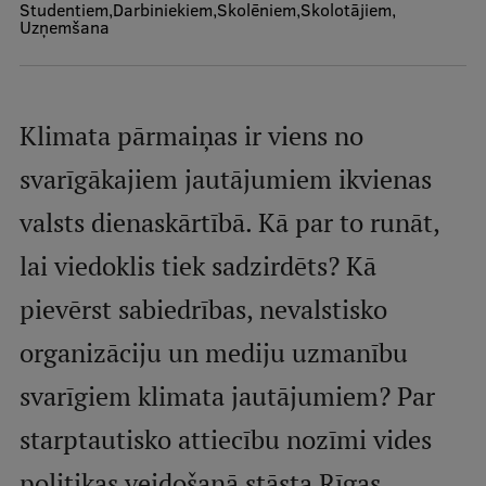
Studentiem
Darbiniekiem
Skolēniem
Skolotājiem
Uzņemšana
Mobile
galvenā
Study Here
izvēlne
Klimata pārmaiņas ir viens no
svarīgākajiem jautājumiem ikvienas
Undergraduate Programmes
valsts dienaskārtībā. Kā par to runāt,
Postgraduate Study Programmes
lai viedoklis tiek sadzirdēts? Kā
Doctoral Studies
pievērst sabiedrības, nevalstisko
Graduate Medical Training
organizāciju un mediju uzmanību
Admissions
svarīgiem klimata jautājumiem? Par
Your Start in Riga
starptautisko attiecību nozīmi vides
Why choose RSU?
politikas veidošanā stāsta Rīgas
Medizinstudium an der RSU