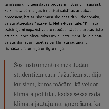
izmiršanu un citiem dabas procesiem. Svarīgi ir saprast,
Visual Identity
ka klimata pārmaiņas ir ne tikai saistītas ar dabas
RSU Great Hall
procesiem, bet arī skar mūsu ikdienas dzīvi, ekonomiku,
valstu attiecības,” uzsver L. Metla-Rozentāle. “Klimata
Museums and exhibitions
izaicinājumi nepazīst valstu robežas, tāpēc starptautisko
Development and research projects
attiecību speciālistu rokās ir visi instrumenti, lai aicinātu
valstis domāt un rūpēties par klimata jautājumu
Rankings
risināšanu īstermiņā un ilgtermiņā.
Virtual tour
Study and environmental accessibility
Šos instrumentus mēs dodam
Sustainable Development Goals
studentiem caur dažādiem studiju
Performance Data 2025
kursiem, kuros mācām, kā veidot
Souvenirs and books
klimata politiku, kādas sekas rada
klimata jautājumu ignorēšana, kā