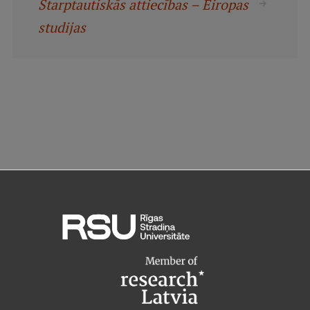
Starptautiskās attiecības – Eiropas
studijas