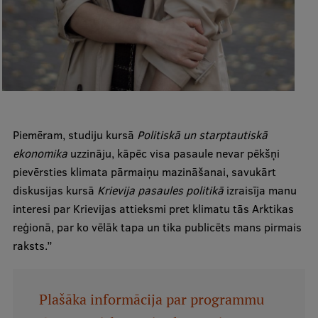
EURAXESS RSU contact point
Foreign delegation requests
EATRIS Coordinator in Latvia
Piemēram, studiju kursā
Politiskā un starptautiskā
ekonomika
uzzināju, kāpēc visa pasaule nevar pēkšņi
pievērsties klimata pārmaiņu mazināšanai, savukārt
diskusijas kursā
Krievija pasaules politikā
izraisīja manu
interesi par Krievijas attieksmi pret klimatu tās Arktikas
reģionā, par ko vēlāk tapa un tika publicēts mans pirmais
raksts.”
Plašāka informācija par programmu