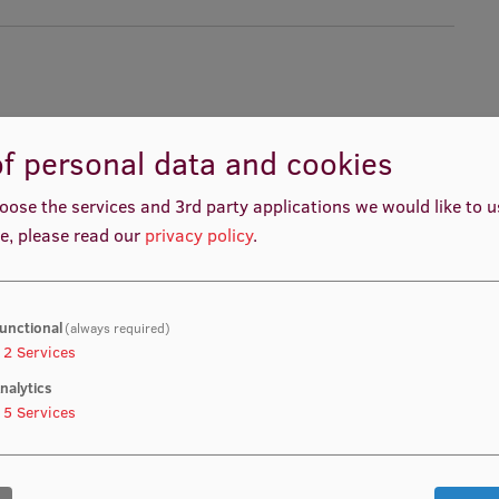
f personal data and cookies
oose the services and 3rd party applications we would like to 
e, please read our
privacy policy
.
unctional
(always required)
2
Services
nalytics
5
Services
oloģiskās slimības diagnozi
anai
sku pacienta izmeklēšanu