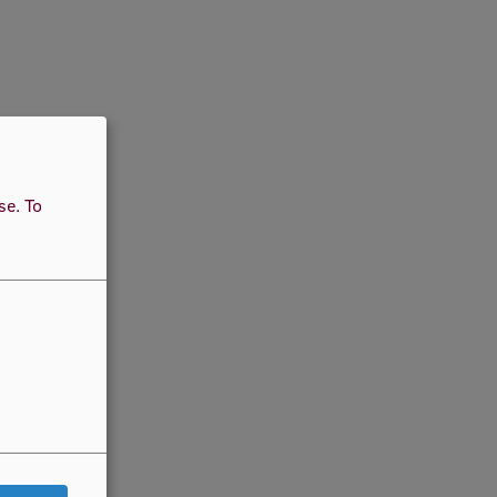
use.
To