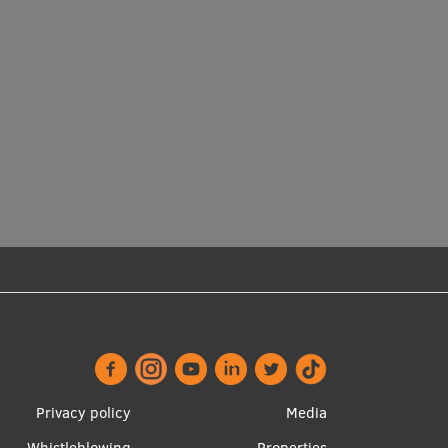
Footer
Apakšējā
Privacy policy
Media
Whistleblowing
Properties