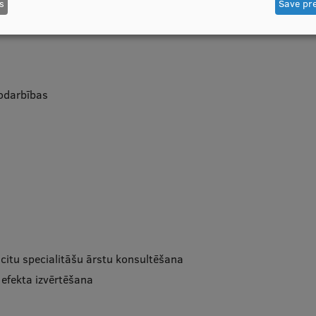
s
Save pr
odarbības
itu specialitāšu ārstu konsultēšana
efekta izvērtēšana