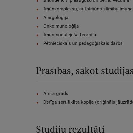
Imūndeficīti pieaugušo un bērnu vecumā
Imūnkompleksu, autoimūno slimību imunol
Alergoloģija
Onkoimunoloģija
Imūnmodulējošā terapija
Pētnieciskais un pedagoģiskais darbs
Prasības, sākot studija
Ārsta grāds
Derīga sertifikāta kopija (oriģināls jāuzrā
Studiju rezultāti