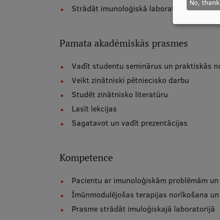
No, thank
Strādāt imunoloģiskā laboratorijā
Pamata akadēmiskās prasmes
Vadīt studentu seminārus un praktiskās n
Veikt zinātniski pētniecisko darbu
Studēt zinātnisko literatūru
Lasīt lekcijas
Sagatavot un vadīt prezentācijas
Kompetence
Pacientu ar imunoloģiskām problēmām un c
Īmūnmodulējošas terapijas norīkošana un 
Prasme strādāt imuloģiskajā laboratorijā