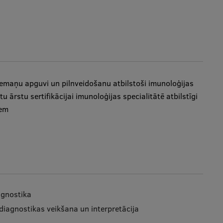
iemaņu apguvi un pilnveidošanu atbilstoši imunoloģijas
 ārstu sertifikācijai imunoloģijas specialitātē atbilstīgi
iem
agnostika
iagnostikas veikšana un interpretācija