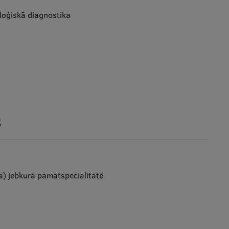
oģiskā diagnostika
s
da) jebkurā pamatspecialitātē