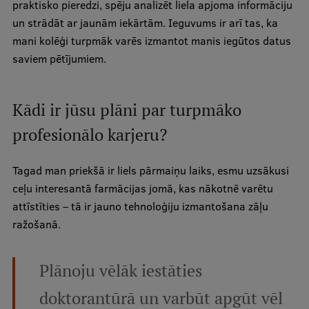
praktisko pieredzi, spēju analizēt liela apjoma informāciju
un strādāt ar jaunām iekārtām. Ieguvums ir arī tas, ka
mani kolēģi turpmāk varēs izmantot manis iegūtos datus
saviem pētījumiem.
Kādi ir jūsu plāni par turpmāko
profesionālo karjeru?
Tagad man priekšā ir liels pārmaiņu laiks, esmu uzsākusi
ceļu interesantā farmācijas jomā, kas nākotnē varētu
attīstīties – tā ir jauno tehnoloģiju izmantošana zāļu
ražošanā.
Plānoju vēlāk iestāties
doktorantūrā un varbūt apgūt vēl