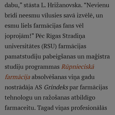
dabu,” stāsta L. Hrižanovska. “Nevienu
Visual Identity
brīdi neesmu vīlusies savā izvēlē, un
RSU Great Hall
esmu liels farmācijas fans vēl
Museums and exhibitions
joprojām!” Pēc Rīgas Stradiņa
Development and research projects
universitātes (RSU) farmācijas
Rankings
pamatstudiju pabeigšanas un maģistra
Virtual tour
studiju programmas
Rūpnieciskā
Study and environmental accessibility
farmācija
absolvēšanas viņa gadu
Sustainable Development Goals
nostrādāja AS
Grindeks
par farmācijas
Performance Data 2025
Souvenirs and books
tehnologu un ražošanas atbildīgo
farmaceitu. Tagad viņas profesionālās