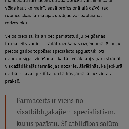
nianses. Ja farmaceits strādā aptiekā vai slimnīcā un
vēlas kaut ko mainīt savā profesionālajā dzīvē, tad
rūpnieciskās farmācijas studijas var paplašināt
redzesloku.
Vēlos piebilst, ka arī pēc pamatstudiju beigšanas
farmaceits var iet strādāt ražošanas uzņēmumā. Studiju
piecos gados topošais speciālists apgūst tik ļoti
daudzpusīgas zināšanas, ka tās vēlāk ļauj viņam strādāt
visdažādākajās farmācijas nozarēs. Jārēķinās, ka jebkurā
darbā ir sava specifika, un tā būs jāmācās uz vietas
praksē.
Farmaceits ir viens no
visatbildīgākajiem speciālistiem,
kurus pazīstu. Šī atbildības sajūta