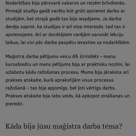
Nodarbības bija pārsvarā vakaros un reizēm brīvdienās.
Pirmajā studiju gadā varētu būt grūti apvienot darbu ar
studijām, bet otrajā gadā tas bija iespējams. Ja darba
devējs saprot, ka studijas ir arī viņa interesēs, tad tas ir
apvienojams. Arī ar docētājiem varējām sarunāt lekciju
laikus, lai visi pēc darba paspētu ierasties uz nodarbībām.
Maģistra darba pētījumu veicu AS
Grindeks
– manu
kursabiedru un mans pētījums bija ar praktisku nozīmi, lai
uzlabotu kādu ražošanas procesu. Mums bija jāraksta arī
prakses atskaite, kurā aprakstījām visus procesus
ražošanā – tas bija apjomīgs, bet ļoti vērtīgs darbs.
Prakses atskaite bija labs veids, kā apkopot zināšanas un
pieredzi.
Kāda bija jūsu maģistra darba tēma?