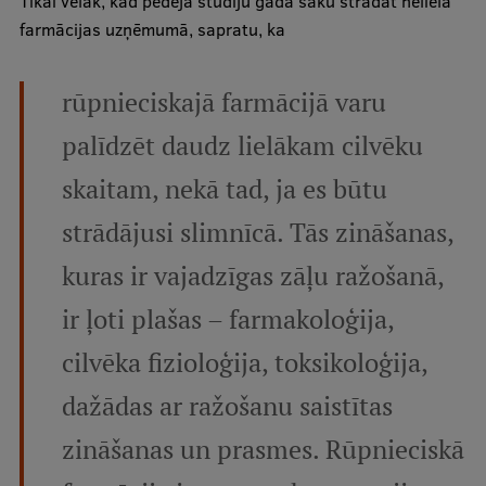
Tikai vēlāk, kad pēdējā studiju gadā sāku strādāt nelielā
farmācijas uzņēmumā, sapratu, ka
Institutes and Laboratories
Research Data Management
rūpnieciskajā farmācijā varu
Council of the Institute
palīdzēt daudz lielākam cilvēku
RSU Research Portal
skaitam, nekā tad, ja es būtu
Research Impact
strādājusi slimnīcā. Tās zināšanas,
Scientific Priorities
kuras ir vajadzīgas zāļu ražošanā,
Doctoral School
ir ļoti plašas – farmakoloģija,
Services & Main Fields of Research
cilvēka fizioloģija, toksikoloģija,
International Cooperation
dažādas ar ražošanu saistītas
Research Services
zināšanas un prasmes. Rūpnieciskā
Research Projects