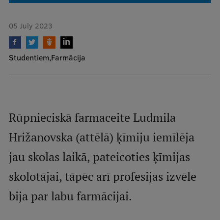
Mobile
05 July 2023
galvenā
Study Here
izvēlne
Studentiem
Farmācija
Undergraduate Programmes
Postgraduate Study Programmes
Rūpnieciskā farmaceite Ludmila
Doctoral Studies
Hrižanovska (attēlā) ķīmiju iemīlēja
Graduate Medical Training
jau skolas laikā, pateicoties ķīmijas
Admissions
skolotājai, tāpēc arī profesijas izvēle
Your Start in Riga
bija par labu farmācijai.
Why choose RSU?
Medizinstudium an der RSU