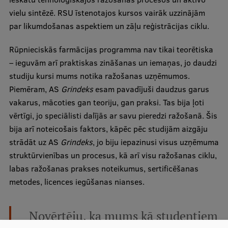
EURAXESS RSU contact point
vielu sintēzē. RSU īstenotajos kursos vairāk uzzinājām
par likumdošanas aspektiem un zāļu reģistrācijas ciklu.
Foreign delegation requests
EATRIS Coordinator in Latvia
Rūpnieciskās farmācijas programma nav tikai teorētiska
– ieguvām arī praktiskas zināšanas un iemaņas, jo daudzi
studiju kursi mums notika ražošanas uzņēmumos.
Piemēram, AS
Grindeks
esam pavadījuši daudzus garus
vakarus, mācoties gan teoriju, gan praksi. Tas bija ļoti
vērtīgi, jo speciālisti dalījās ar savu pieredzi ražošanā. Šis
bija arī noteicošais faktors, kāpēc pēc studijām aizgāju
strādāt uz AS
Grindeks
, jo biju iepazinusi visus uzņēmuma
struktūrvienības un procesus, kā arī visu ražošanas ciklu,
labas ražošanas prakses noteikumus, sertificēšanas
metodes, licences iegūšanas nianses.
Novērtēju, ka mums kā studentiem