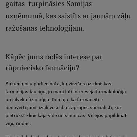
Lifelong Learning
gaitas turpināsies Somijas
uzņēmumā, kas saistīts ar jaunām zāļu
ražošanas tehnoloģijām.
Ethics and Equity Training
Open University
Latvian Language Courses
Kāpēc jums radās interese par
Pre-Courses
rūpniecisko farmāciju?
Professional Development
Sākumā biju pārliecināta, ka virzīšos uz klīniskās
Centre for Educational Growth
farmācijas lauciņu, jo mani ļoti interesēja farmakoloģija
un cilvēka fizioloģija. Domāju, ka farmaceiti ir
Qualification Conformance Testing
nenovērtējami, izcili veselības aprūpes speciālisti, kuri
pietrūkst klīniskajā vidē un slimnīcās. Vēlējos papildināt
viņu rindas.
Research