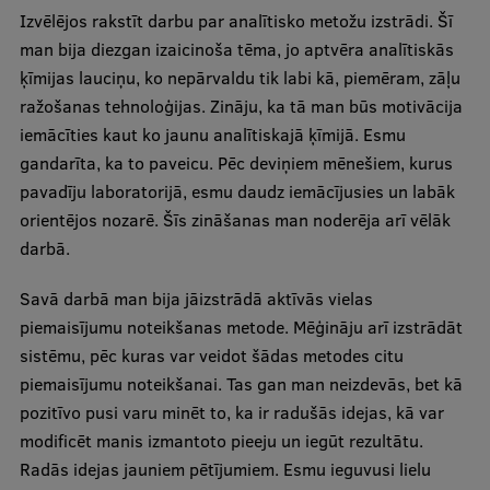
Izvēlējos rakstīt darbu par analītisko metožu izstrādi. Šī
man bija diezgan izaicinoša tēma, jo aptvēra analītiskās
ķīmijas lauciņu, ko nepārvaldu tik labi kā, piemēram, zāļu
ražošanas tehnoloģijas. Zināju, ka tā man būs motivācija
iemācīties kaut ko jaunu analītiskajā ķīmijā. Esmu
gandarīta, ka to paveicu. Pēc deviņiem mēnešiem, kurus
pavadīju laboratorijā, esmu daudz iemācījusies un labāk
orientējos nozarē. Šīs zināšanas man noderēja arī vēlāk
darbā.
Savā darbā man bija jāizstrādā aktīvās vielas
piemaisījumu noteikšanas metode. Mēģināju arī izstrādāt
sistēmu, pēc kuras var veidot šādas metodes citu
piemaisījumu noteikšanai. Tas gan man neizdevās, bet kā
pozitīvo pusi varu minēt to, ka ir radušās idejas, kā var
modificēt manis izmantoto pieeju un iegūt rezultātu.
Radās idejas jauniem pētījumiem. Esmu ieguvusi lielu