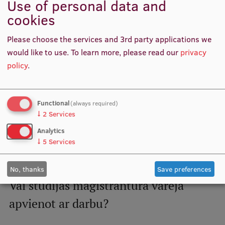
Use of personal data and
bija iespēja iepazīt katru zāļu
cookies
ražošanas ķēdes posmu. Sapratām,
Please choose the services and 3rd party applications we
ka farmaceits var strādāt jebkurā
would like to use.
To learn more, please read our
privacy
policy
.
no šiem posmiem, arī zāļu
izplatīšanā un kvalitātes kontrolē.
Functional
(always required)
Iegūtās zināšanas ir vērtīgas un
↓
2
Services
universālas, tās var izmantot, arī
Analytics
↓
5
Services
strādājot ārzemēs.
No, thanks
Save preferences
Vai studijas maģistrantūrā varēja
apvienot ar darbu?