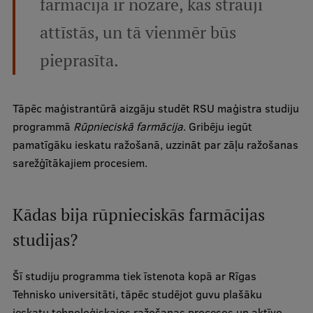
farmācija ir nozare, kas strauji
Research Breakfast
attīstās, un tā vienmēr būs
Completed projects
pieprasīta.
Vertically Integrated Projects
Scientific Conferences
Tāpēc maģistrantūrā aizgāju studēt RSU maģistra studiju
Innovation Centre
programmā
Rūpnieciskā farmācija
. Gribēju iegūt
pamatīgāku ieskatu ražošanā, uzzināt par zāļu ražošanas
sarežģītākajiem procesiem.
International Cooperation
Kādas bija rūpnieciskās farmācijas
studijas?
Mobility programmes
International projects
Šī studiju programma tiek īstenota kopā ar Rīgas
Tehnisko universitāti, tāpēc studējot guvu plašāku
International partners
ieskatu tehnoloģiskajos ražošanas procesos un aktīvo