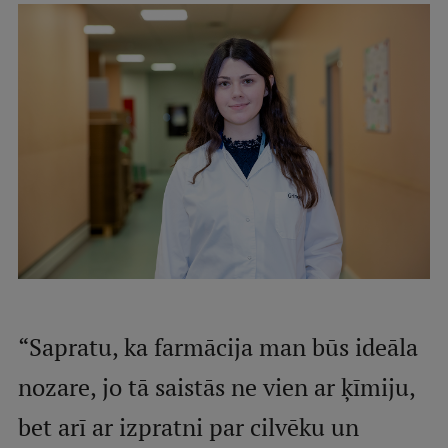
International Student Ambassadors
About Us
Student life
Study bases
Faculties
Our people
“Sapratu, ka farmācija man būs ideāla
Strategy
nozare, jo tā saistās ne vien ar ķīmiju,
Structure
bet arī ar izpratni par cilvēku un
History