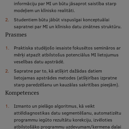
informāciju par MI un būtu jāsaprot saistība starp
Research Breakfast
modeļiem un klīnisko realitāti.
Completed projects
Studentiem būtu jābūt vispusīgai konceptuālai
sapratnei par MI un klīnisko datu zinātnes struktūru.
Vertically Integrated Projects
Prasmes
Scientific Conferences
Praktiska studējošo iesaiste fokusētos semināros ar
Innovation Centre
mērķi atpazīt atbilstošus potenciālus MI lietojumus
veselības datu apstrādē.
Sapratne par to, kā atšķirt dažādas datiem
International Cooperation
lietojamas apstrādes metodes (atšķirības izpratne
starp paredzēšanu un kauzālas sakritības pieejām).
Kompetences
Mobility programmes
Izmanto un pielāgo algoritmus, kā veikt
International projects
attēldiagnostikas datu segmentēšanu, automatizētu
programmu iegūto rezultātu korekciju, izvēloties
International partners
atbilstošāko programmu uzdevumam/ķermeņa daļai