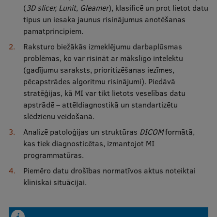
EURAXESS RSU contact point
(
3D slicer, Lunit, Gleamer
), klasificē un prot lietot datu
tipus un iesaka jaunus risinājumus anotēšanas
Foreign delegation requests
pamatprincipiem.
EATRIS Coordinator in Latvia
Raksturo biežākās izmeklējumu darbaplūsmas
problēmas, ko var risināt ar mākslīgo intelektu
(gadījumu saraksts, prioritizēšanas iezīmes,
pēcapstrādes algoritmu risinājumi). Piedāvā
stratēģijas, kā MI var tikt lietots veselības datu
apstrādē – attēldiagnostikā un standartizētu
slēdzienu veidošanā.
Analizē patoloģijas un struktūras
DICOM
formātā,
kas tiek diagnosticētas, izmantojot MI
programmatūras.
Piemēro datu drošības normatīvos aktus noteiktai
klīniskai situācijai.