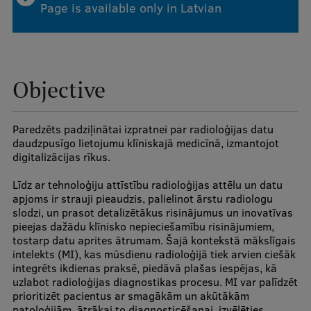
Page is available only in Latvian
Mobile
galvenā
Study Here
izvēlne
Objective
Undergraduate Programmes
Paredzēts padziļinātai izpratnei par radioloģijas datu
daudzpusīgo lietojumu klīniskajā medicīnā, izmantojot
Postgraduate Study Programmes
digitalizācijas rīkus.
Doctoral Studies
Līdz ar tehnoloģiju attīstību radioloģijas attēlu un datu
apjoms ir strauji pieaudzis, palielinot ārstu radiologu
Graduate Medical Training
slodzi, un prasot detalizētākus risinājumus un inovatīvas
pieejas dažādu klīnisko nepieciešamību risinājumiem,
Admissions
tostarp datu aprites ātrumam. Šajā kontekstā mākslīgais
Your Start in Riga
intelekts (MI), kas mūsdienu radioloģijā tiek arvien ciešāk
integrēts ikdienas praksē, piedāvā plašas iespējas, kā
Why choose RSU?
uzlabot radioloģijas diagnostikas procesu. MI var palīdzēt
prioritizēt pacientus ar smagākām un akūtākām
Medizinstudium an der RSU
patoloģijām, ātrākai to diagnosticēšanai, izvēlēties