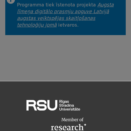
Programma tiek īstenota projekta
Augsta
līmeņa digitālo prasmju apguve Latvijā
augstas veiktspējas skaitļošanas
tehnoloģiju jomā
ietvaros.