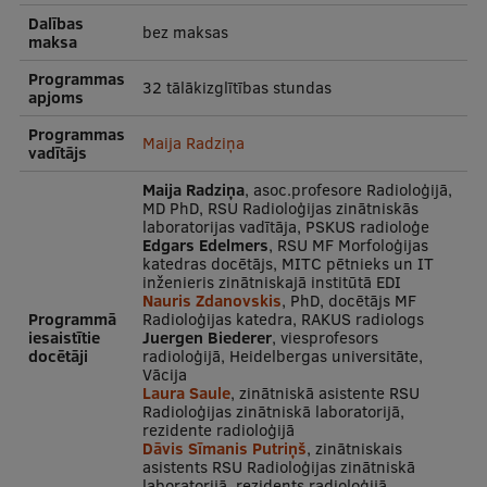
Dalības
Visual Identity
bez maksas
maksa
RSU Great Hall
Programmas
32 tālākizglītības stundas
apjoms
Museums and exhibitions
Programmas
Maija Radziņa
vadītājs
Development and research projects
Maija Radziņa
, asoc.profesore Radioloģijā,
Rankings
MD PhD, RSU Radioloģijas zinātniskās
laboratorijas vadītāja, PSKUS radioloģe
Virtual tour
Edgars Edelmers
, RSU MF Morfoloģijas
katedras docētājs, MITC pētnieks un IT
Study and environmental accessibility
inženieris zinātniskajā institūtā EDI
Nauris Zdanovskis
, PhD, docētājs MF
Programmā
Radioloģijas katedra, RAKUS radiologs
Sustainable Development Goals
iesaistītie
Juergen Biederer
, viesprofesors
docētāji
radioloģijā, Heidelbergas universitāte,
Performance Data 2025
Vācija
Laura Saule
, zinātniskā asistente RSU
Souvenirs and books
Radioloģijas zinātniskā laboratorijā,
rezidente radioloģijā
Dāvis Sīmanis Putriņš
, zinātniskais
asistents RSU Radioloģijas zinātniskā
laboratorijā, rezidents radioloģijā