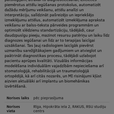
piemērotus attēlu iegūšanas protokolus, automatizēt
International Student Ambassadors
dažādu mērījumu veikšanu, attēlu analīzi un
interpretāciju, salīdzināt pašreizējo un iepriekšējo
izmeklējumu attēlus, automatizēt izmeklējuma apraksta
veikšanu ar balss-teksta pārveides programmām un
About Us
optimizēt slēdzienu standartizāciju, tādējādi, caur
daudzpusīgu pieeju, mazinot resursu patēriņu un laiku līdz
diagnozes iegūšanai un līdz ar to terapijas laicīgai
uzsākšanai. Tas ļauj radiologiem laicīgāk pievērst
uzmanību sarežģītākajiem gadījumiem un atvieglot un
Student life
paātrināt diagnostikas procesu, tādējādi uzlabojot
pacientu aprūpes kvalitāti. Vizuālās informācijas
Study bases
modelēšana individuālām vajadzībām nepieciešama arī
Faculties
stomatoloģijā, rehabilitācijā un traumatoloģijā
ortopēdijā, kā arī citās nozarēs, un MI risinājumi kļūst
Our people
aizvien aktuālāki arī implantu un biomehānikas
izvērtēšanā.
Strategy
Norises laiks
pēc pieprasījuma
Structure
Norises
Rīga, Hipokrāta iela 2, RAKUS, RSU studiju
History
vieta
centrs