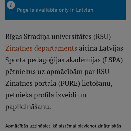
Page is available only in Latvian
Mobile
galvenā
Study Here
izvēlne
Rīgas Stradiņa universitātes (RSU)
Zinātnes departaments
aicina Latvijas
Undergraduate Programmes
Sporta pedagoģijas akadēmijas (LSPA)
Postgraduate Study Programmes
pētniekus uz apmācībām par RSU
Doctoral Studies
Zinātnes portāla (PURE) lietošanu,
Graduate Medical Training
pētnieka profila izveidi un
Admissions
papildināšanu.
Your Start in Riga
Why choose RSU?
Apmācībās uzzināsiet, kā sistēmai pievienot zinātniskās
Medizinstudium an der RSU