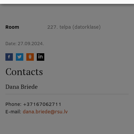
Lifelong Learning
Room
227. telpa (datorklase)
Ethics and Equity Training
Open University
Date:
27.09.2024.
Latvian Language Courses
Pre-Courses
Contacts
Professional Development
Centre for Educational Growth
Dana Briede
Qualification Conformance Testing
Phone:
+37167062711
E-mail:
dana.briede@rsu.lv
Research