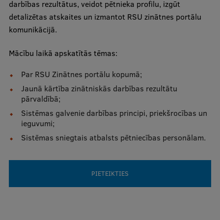
darbības rezultātus, veidot pētnieka profilu, izgūt
International Student Ambassadors
detalizētas atskaites un izmantot RSU zinātnes portālu
komunikācijā.
Mācību laikā apskatītās tēmas:
About Us
Par RSU Zinātnes portālu kopumā;
Jaunā kārtība zinātniskās darbības rezultātu
Student life
pārvaldībā;
Sistēmas galvenie darbības principi, priekšrocības un
Study bases
ieguvumi;
Faculties
Sistēmas sniegtais atbalsts pētniecības personālam.
Our people
Strategy
PIETEIKTIES
Structure
History