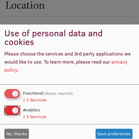
Location
Visual Identity
RSU Great Hall
Use of personal data and
Museums and exhibitions
cookies
Development and research projects
Please choose the services and 3rd party applications we
Rankings
would like to use.
To learn more, please read our
privacy
Virtual tour
policy
.
Study and environmental accessibility
Sustainable Development Goals
Functional
(always required)
↓
2
Services
Performance Data 2025
Analytics
Souvenirs and books
↓
5
Services
No, thanks
Save preferences