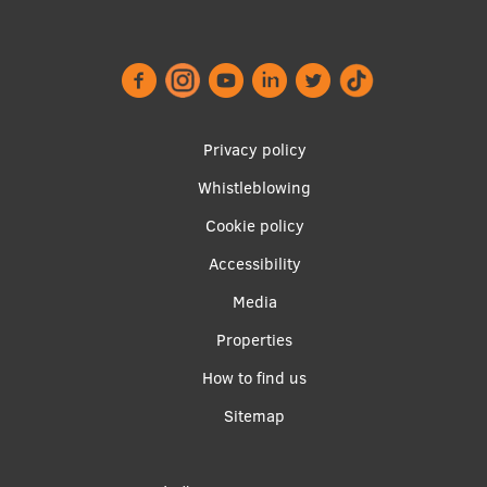
Research Breakfast
Completed projects
Vertically Integrated Projects
Footer
Privacy policy
Scientific Conferences
menu
Whistleblowing
Innovation Centre
Cookie policy
Accessibility
International Cooperation
Apakšējā
Media
izvēlne2
Properties
Mobility programmes
How to find us
International projects
Sitemap
International partners