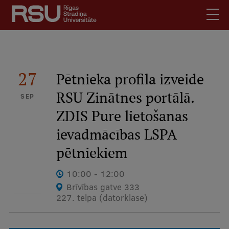
Skip
to
main
content
English
.
Latviski
27
Pētnieka profila izveide
Mobile
Search
Meet Us
RSU Zinātnes portālā.
SEP
augšējā
Students
ZDIS Pure lietošanas
izvēlne
Alumni
ievadmācības LSPA
For Staff
pētniekiem
For Employers
10:00 - 12:00
Library
Brīvības gatve 333
Contacts
227. telpa (datorklase)
How to find us
Jobs