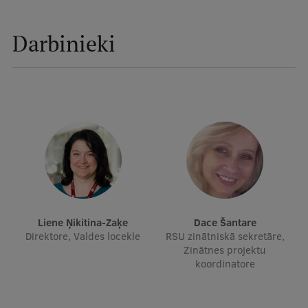
Ģerbonis
Darbinieki
Projekti
Reitingi
Virtuālā tūre
Ilgtspējīga attīstība
Studiju un vides pieejamība
Dati par 2025. gadu
Suvenīri un grāmatas
Liene Ņikitina-Zaķe
Dace Šantare
Direktore, Valdes locekle
RSU zinātniskā sekretāre,
Zinātnes projektu
Mūžizglītība
koordinatore