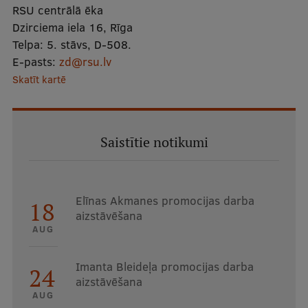
RSU centrālā ēka
Dzirciema iela 16, Rīga
Telpa:
5. stāvs, D-508.
E-pasts:
zd@rsu.lv
Skatīt kartē
Saistītie notikumi
Elīnas Akmanes promocijas darba
18
aizstāvēšana
AUG
Imanta Bleideļa promocijas darba
24
aizstāvēšana
AUG