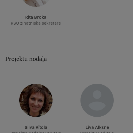
Pētniecības datu pārvaldība
RSU zinātnes portāls
Rita Broka
RSU zinātniskā sekretāre
Zinātnes ietekme
Pētniecības platformas
Doktorantūras skola
Projektu nodaļa
Pētniecības pakalpojumi
Pētniecības projekti
Zinātnieku brokastis
Vertikāli integrētie projekti
Zinātniskās konferences
Inovāciju centrs
Silva Vītola
Līva Alksne