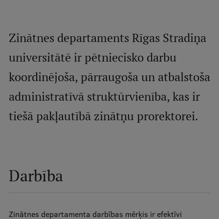
Mobile
galvenā
Studiju iespējas
Zinātnes departaments Rīgas Stradiņa
izvēlne
universitātē ir pētniecisko darbu
Pamatstudiju programmas
koordinējoša, pārraugoša un atbalstoša
Maģistra studiju programmas
administratīvā struktūrvienība, kas ir
Doktorantūra
tiešā pakļautībā zinātņu prorektorei.
Rezidentūra
Uzņemšana
Praktiska informācija
Darbība
Par RSU
Zinātnes departamenta darbības mērķis ir efektīvi