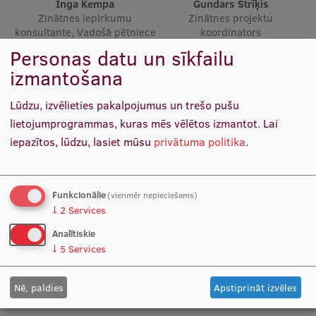
Inga Kempa
Gundars Strīķis
Zinātnes iepirkumu
Zinātnes projektu
konsultante, Vadošā pētniece
koordinators
Personas datu un sīkfailu
izmantošana
Lūdzu, izvēlieties pakalpojumus un trešo pušu
lietojumprogrammas, kuras mēs vēlētos izmantot.
Lai
iepazītos, lūdzu, lasiet mūsu
privātuma politika
.
Funkcionālie
(vienmēr nepieciešams)
↓
2
Services
Una Ērkšķe
Dace Osīte
Zinātnes darba koordinatore
Zinātnes administrācijas
Analītiskie
nodaļas vadītāja
↓
5
Services
Nē, paldies
Apstiprināt izvēles