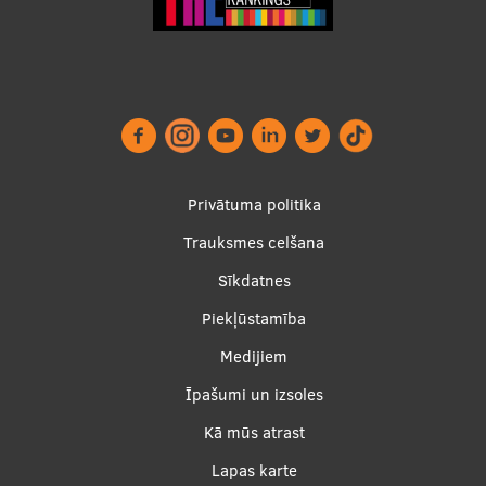
Footer
Privātuma politika
menu
Trauksmes celšana
Sīkdatnes
Piekļūstamība
Apakšējā
Medijiem
izvēlne2
Īpašumi un izsoles
Kā mūs atrast
Lapas karte