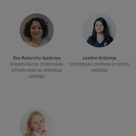
Ētikas un līdztiesības mācības
Atvērtā universitāte
Sagatavošanas kursi
Profesionālās pilnveides kursi
ESF kvalifikācijas celšanas kursi
Ilze Radoviča-Spalviņa
Justīne Krūmiņa
Koplietošanas zinātniskās
Stratēģisko zinātnes projektu
Pedagoģiskās izaugsmes centrs
infrastruktūras attīstības
vadītāja
vadītāja
Kvalifikācijas atbilstības pārbaude
Pētniecība
Zinātniskie institūti un laboratorijas