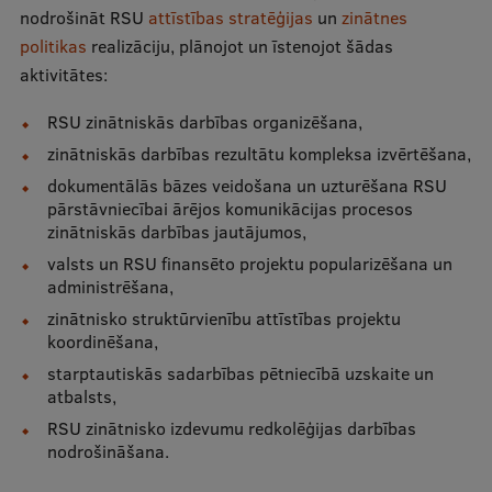
nodrošināt RSU
attīstības stratēģijas
un
zinātnes
politikas
realizāciju, plānojot un īstenojot šādas
Studentu dzīve
aktivitātes:
Studiju norises vietas
RSU zinātniskās darbības organizēšana,
Fakultātes
zinātniskās darbības rezultātu kompleksa izvērtēšana,
Mūsu cilvēki
dokumentālās bāzes veidošana un uzturēšana RSU
pārstāvniecībai ārējos komunikācijas procesos
Stratēģija
zinātniskās darbības jautājumos,
valsts un RSU finansēto projektu popularizēšana un
Struktūra
administrēšana,
Vēsture un tradīcijas
zinātnisko struktūrvienību attīstības projektu
koordinēšana,
Identitāte
starptautiskās sadarbības pētniecībā uzskaite un
RSU fonds
atbalsts,
RSU zinātnisko izdevumu redkolēģijas darbības
Aula
nodrošināšana.
Muzeji un ekspozīcijas