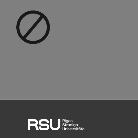
Research Breakfast
Completed projects
Vertically Integrated Projects
Scientific Conferences
Innovation Centre
International Cooperation
Mobility programmes
International projects
International partners