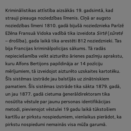
International Student Ambassadors
Kriminālistikas attīstība aizsākās 19. gadsimtā, kad
strauji pieauga noziedzības līmenis. Cīņā ar augsto
noziedzības līmeni 1810. gadā bijušā noziedznieka Parīzē
About Us
Ežēna Fransuā Vidoka vadībā tika izveidota
Sirtē
(
sûreté
– drošība), gada laikā tika arestēti 812 noziedznieki. Tas
bija Francijas kriminālpolicijas sākums. Tā radās
nepieciešamība veikt aizturēto ārienes pazīmju aprakstu,
Student life
kuru Alfons Bertijons papildināja ar 14 pozīciju
Study bases
mērījumiem, tā izveidojot aizturēto uzskaites kartotēku.
Šīs sistēmas izstrāde jau balstījās uz zinātniskiem
Faculties
pamatiem. Šīs sistēmas izstrāde tika sākta 1879. gadā,
Our people
un jau 1877. gadā cietuma ģenerāldirektoram tika
nosūtīta vēstule par jaunu personas identifikācijas
Strategy
metodi, pievienojot vēstulei 19 gadu laikā tūkstošiem
Structure
kartīšu ar pirkstu nospiedumiem, vienlaikus pierādot, ka
pirkstu nospiedumi nemainās visa mūža garumā.
History