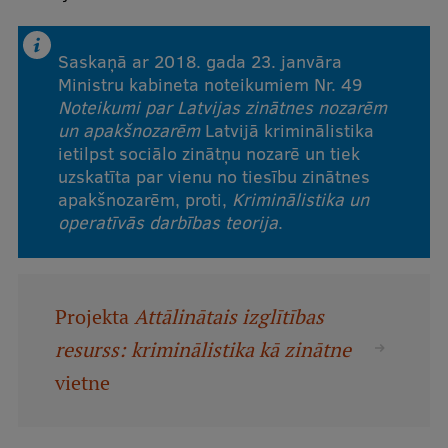
Institutes and Laboratories
Saskaņā ar 2018. gada 23. janvāra
Research Data Management
Ministru kabineta noteikumiem Nr. 49
Noteikumi par Latvijas zinātnes nozarēm
Council of the Institute
un apakšnozarēm
Latvijā kriminālistika
ietilpst sociālo zinātņu nozarē un tiek
RSU Research Portal
uzskatīta par vienu no tiesību zinātnes
Research Impact
apakšnozarēm, proti,
Kriminālistika un
operatīvās darbības teorija
.
Scientific Priorities
Doctoral School
Services & Main Fields of Research
Projekta
Attālinātais izglītības
resurss: kriminālistika kā zinātne
International Cooperation
vietne
Research Services
Research Projects