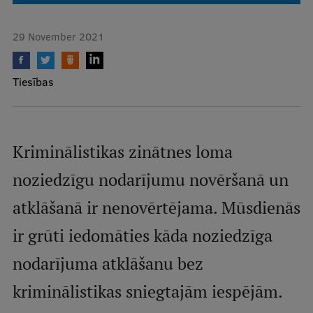
Mobile
29 November 2021
galvenā
Study Here
izvēlne
Tiesības
Undergraduate Programmes
Postgraduate Study Programmes
Kriminālistikas zinātnes loma
Doctoral Studies
noziedzīgu nodarījumu novēršanā un
Graduate Medical Training
atklāšanā ir nenovērtējama. Mūsdienās
Admissions
ir grūti iedomāties kāda noziedzīga
Your Start in Riga
nodarījuma atklāšanu bez
Why choose RSU?
kriminālistikas sniegtajām iespējām.
Medizinstudium an der RSU