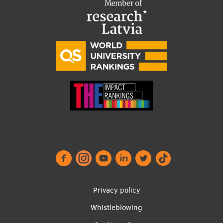
EURAXESS RSU contact point
Foreign delegation requests
EATRIS Coordinator in Latvia
Footer
Privacy policy
menu
Whistleblowing