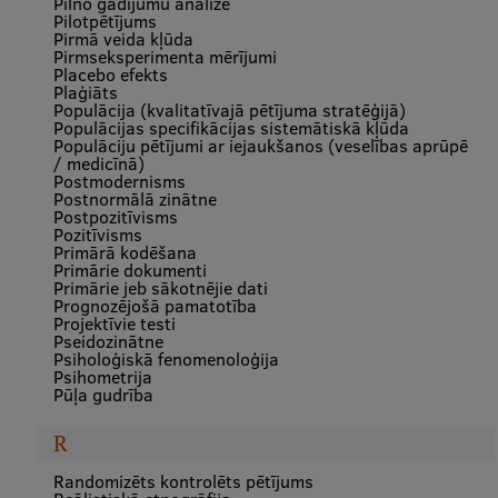
Pilno gadījumu analīze
Pilotpētījums
Pirmā veida kļūda
Pirmseksperimenta mērījumi
Placebo efekts
Plaģiāts
Populācija (kvalitatīvajā pētījuma stratēģijā)
Populācijas specifikācijas sistemātiskā kļūda
Populāciju pētījumi ar iejaukšanos (veselības aprūpē
/ medicīnā)
Postmodernisms
Postnormālā zinātne
Postpozitīvisms
Pozitīvisms
Primārā kodēšana
Primārie dokumenti
Primārie jeb sākotnējie dati
Prognozējošā pamatotība
Projektīvie testi
Pseidozinātne
Psiholoģiskā fenomenoloģija
Psihometrija
Pūļa gudrība
R
Randomizēts kontrolēts pētījums