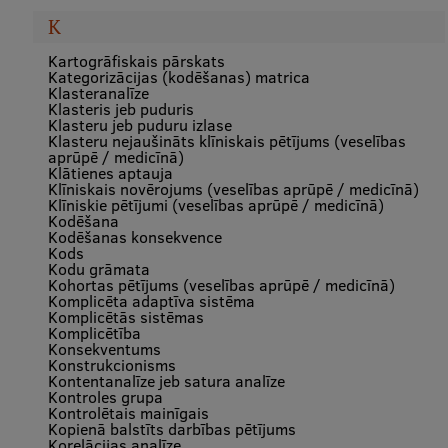
K
Kartogrāfiskais pārskats
Kategorizācijas (kodēšanas) matrica
Klasteranalīze
Klasteris jeb puduris
Klasteru jeb puduru izlase
Klasteru nejaušināts klīniskais pētījums (veselības
aprūpē / medicīnā)
Klātienes aptauja
Klīniskais novērojums (veselības aprūpē / medicīnā)
Klīniskie pētījumi (veselības aprūpē / medicīnā)
Kodēšana
Kodēšanas konsekvence
Kods
Kodu grāmata
Kohortas pētījums (veselības aprūpē / medicīnā)
Komplicēta adaptīva sistēma
Komplicētās sistēmas
Komplicētība
Konsekventums
Konstrukcionisms
Kontentanalīze jeb satura analīze
Kontroles grupa
Kontrolētais mainīgais
Kopienā balstīts darbības pētījums
Korelācijas analīze