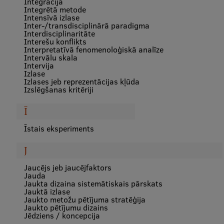
Integrācija
Integrētā metode
Intensīvā izlase
Inter-/transdisciplinārā paradigma
Interdisciplinaritāte
Interešu konflikts
Interpretatīvā fenomenoloģiskā analīze
Intervālu skala
Intervija
Izlase
Izlases jeb reprezentācijas kļūda
Izslēgšanas kritēriji
Ī
Īstais eksperiments
J
Jaucējs jeb jaucējfaktors
Jauda
Jaukta dizaina sistemātiskais pārskats
Jauktā izlase
Jaukto metožu pētījuma stratēģija
Jaukto pētījumu dizains
Jēdziens / koncepcija