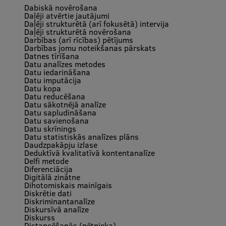
Lifelong Learning
Dabiskā novērošana
Daļēji atvērtie jautājumi
Daļēji strukturētā (arī fokusētā) intervija
Daļēji strukturētā novērošana
Darbības (arī rīcības) pētījums
Ethics and Equity Training
Darbības jomu noteikšanas pārskats
Datnes tīrīšana
Datu analīzes metodes
Open University
Datu iedarināšana
Datu imputācija
Latvian Language Courses
Datu kopa
Datu reducēšana
Datu sākotnējā analīze
Pre-Courses
Datu sapludināšana
Datu savienošana
Professional Development
Datu skrīnings
Datu statistiskās analīzes plāns
Centre for Educational Growth
Daudzpakāpju izlase
Deduktīvā kvalitatīvā kontentanalīze
Delfi metode
Qualification Conformance Testing
Diferenciācija
Digitālā zinātne
Dihotomiskais mainīgais
Diskrētie dati
Diskriminantanalīze
Research
Diskursīvā analīze
Diskurss
Distancēšanās (pētnieka)