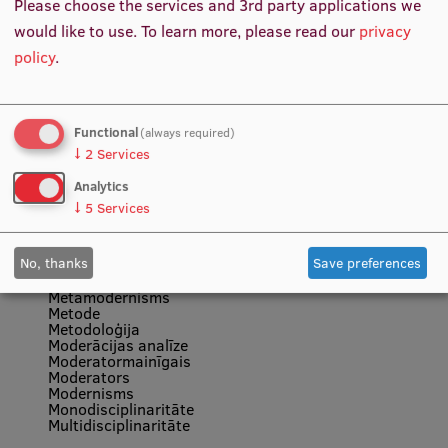
Please choose the services and 3rd party applications we
Literatūras pārskats
Loģika
would like to use.
To learn more, please read our
privacy
Longitudināls pētījums
policy
.
M
Mainīgais
Functional
(always required)
Mediācijas analīze
Mediators
↓
2
Services
Medicīniskie dokumenti
Medicīnisko dokumentu analīze
Analytics
Mērījumu skala
↓
5
Services
Mērķpopulācija
Mērķtiecīgā izlase
Metaanalīze
No, thanks
Save preferences
Metaapkopošana
Metaetnogrāfija
Metamodernisms
Metode
Metodoloģija
Moderācijas analīze
Moderatormainīgais
Moderators
Modernisms
Monodisciplinaritāte
Multidisciplinaritāte