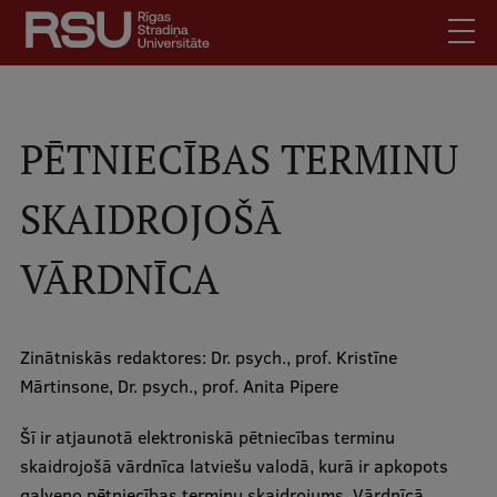
Skip
to
main
content
English
.
Latviski
PĒTNIECĪBAS TERMINU
Mobile
Search
Meet Us
SKAIDROJOŠĀ
augšējā
Students
izvēlne
VĀRDNĪCA
Alumni
For Staff
For Employers
Zinātniskās redaktores: Dr. psych., prof. Kristīne
Library
Mārtinsone, Dr. psych., prof. Anita Pipere
Contacts
Šī ir atjaunotā elektroniskā pētniecības terminu
How to find us
skaidrojošā vārdnīca latviešu valodā, kurā ir apkopots
galveno pētniecības terminu skaidrojums. Vārdnīcā
Jobs