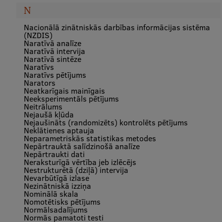
N
Nacionālā zinātniskās darbības informācijas sistēma
(NZDIS)
Naratīvā analīze
Naratīvā intervija
Naratīvā sintēze
Naratīvs
Naratīvs pētījums
Narators
Neatkarīgais mainīgais
Neeksperimentāls pētījums
Neitrālums
Nejaušā kļūda
Nejaušināts (randomizēts) kontrolēts pētījums
Neklātienes aptauja
Neparametriskās statistikas metodes
Nepārtrauktā salīdzinošā analīze
Nepārtraukti dati
Neraksturīgā vērtība jeb izlēcējs
Nestrukturētā (dziļā) intervija
Nevarbūtīgā izlase
Nezinātniskā izziņa
Nominālā skala
Nomotētisks pētījums
Normālsadalījums
Normās pamatoti testi