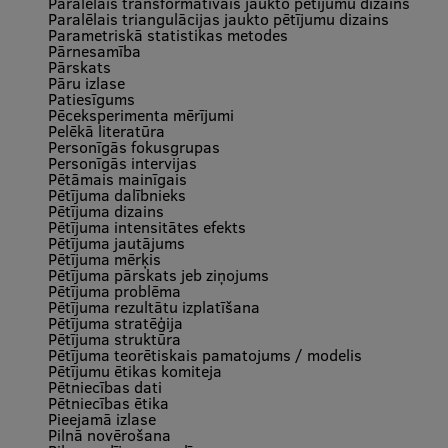
Paralēlais transformatīvais jaukto pētījumu dizains
Paralēlais triangulācijas jaukto pētījumu dizains
Parametriskā statistikas metodes
Pārnesamība
Pārskats
Pāru izlase
Patiesīgums
Pēceksperimenta mērījumi
Pelēkā literatūra
Personīgās fokusgrupas
Personīgās intervijas
Pētāmais mainīgais
Pētījuma dalībnieks
Pētījuma dizains
Pētījuma intensitātes efekts
Pētījuma jautājums
Pētījuma mērķis
Pētījuma pārskats jeb ziņojums
Pētījuma problēma
Pētījuma rezultātu izplatīšana
Pētījuma stratēģija
Pētījuma struktūra
Pētījuma teorētiskais pamatojums / modelis
Pētījumu ētikas komiteja
Pētniecības dati
Pētniecības ētika
Pieejamā izlase
Pilnā novērošana