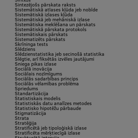
Sintezējošs pārskata raksts
Sistemātiskā atlases kļūda jeb nobīde
Sistemātiskā izlases kļūda
Sistemātiskā jeb mehāniskā izlase
Sistemātiska meklēšana un pārskats
Sistemātiskā pārskata protokols
Sistemātiskais pārskats
Sistematizēts pārskats
Skrīninga tests
Slēdziens
Slēdzienstatistika jeb secinošā statistika
Slēgtie, arī fiksētās izvēles jautājumi
Sniega pikas izlase
Sociālā inovācija
Sociālais nozīmīgums
Sociālās sadarbības princips
Sociālās vēlamības problēma
Spriedums
Standartizācija
Statistiskais modelis
Statistiskās datu analīzes metodes
Statistisko hipotēžu pārbaude
Stigmatizācija
Strata
Stratēģija
Stratificētā jeb tipoloģiskā izlase
Stratificēta mērķtiecīgā izlase
Strukturētā intervija