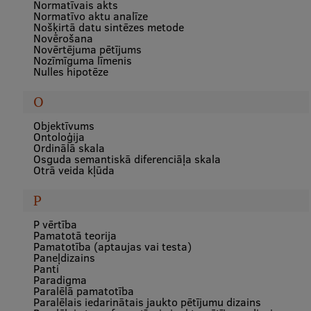
Normatīvais akts
Normatīvo aktu analīze
Nošķirtā datu sintēzes metode
Novērošana
Novērtējuma pētījums
Nozīmīguma līmenis
Nulles hipotēze
O
Objektīvums
Ontoloģija
Ordinālā skala
Osguda semantiskā diferenciāļa skala
Otrā veida kļūda
P
P vērtība
Pamatotā teorija
Pamatotība (aptaujas vai testa)
Paneļdizains
Panti
Paradigma
Paralēlā pamatotība
Paralēlais iedarinātais jaukto pētījumu dizains