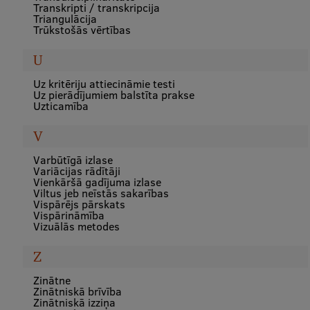
Transkripti / transkripcija
Triangulācija
Trūkstošās vērtības
U
Uz kritēriju attiecināmie testi
Uz pierādījumiem balstīta prakse
Uzticamība
V
Varbūtīgā izlase
Variācijas rādītāji
Vienkāršā gadījuma izlase
Viltus jeb neīstās sakarības
Vispārējs pārskats
Vispārināmība
Vizuālās metodes
Z
Zinātne
Zinātniskā brīvība
Zinātniskā izziņa