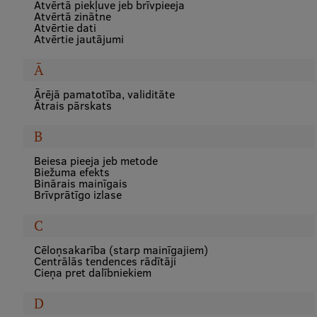
Atvērtā piekļuve jeb brīvpieeja
Atvērtā zinātne
Visual Identity
Atvērtie dati
Atvērtie jautājumi
RSU Great Hall
Ā
Museums and exhibitions
Ārējā pamatotība, validitāte
Development and research projects
Ātrais pārskats
Rankings
B
Virtual tour
Beiesa pieeja jeb metode
Biežuma efekts
Study and environmental accessibility
Binārais mainīgais
Brīvprātīgo izlase
Sustainable Development Goals
C
Performance Data 2025
Cēloņsakarība (starp mainīgajiem)
Centrālās tendences rādītāji
Souvenirs and books
Cieņa pret dalībniekiem
D