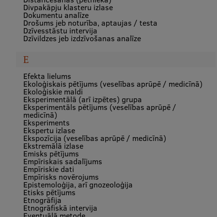
Divpakāpju klasteru izlase
Dokumentu analīze
Institutes and Laboratories
Drošums jeb noturība, aptaujas / testa
Dzīvesstāstu intervija
Dzīvildzes jeb izdzīvošanas analīze
Research Data Management
Council of the Institute
E
Efekta lielums
RSU Research Portal
Ekoloģiskais pētījums (veselības aprūpē / medicīnā)
Ekoloģiskie maldi
Research Impact
Eksperimentālā (arī izpētes) grupa
Eksperimentāls pētījums (veselības aprūpē /
medicīnā)
Scientific Priorities
Eksperiments
Ekspertu izlase
Doctoral School
Ekspozīcija (veselības aprūpē / medicīnā)
Ekstremālā izlase
Services & Main Fields of Research
Emisks pētījums
Empīriskais sadalījums
Empīriskie dati
International Cooperation
Empīrisks novērojums
Epistemoloģija, arī gnozeoloģija
Research Services
Etisks pētījums
Etnogrāfija
Etnogrāfiskā intervija
Research Projects
Eventuālā metode