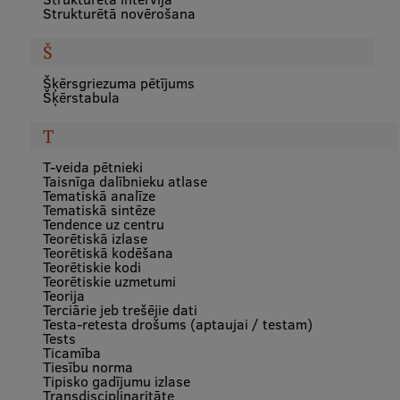
Strukturētā novērošana
Š
Šķērsgriezuma pētījums
Šķērstabula
T
T-veida pētnieki
Taisnīga dalībnieku atlase
Tematiskā analīze
Tematiskā sintēze
Tendence uz centru
Teorētiskā izlase
Teorētiskā kodēšana
Teorētiskie kodi
Teorētiskie uzmetumi
Teorija
Terciārie jeb trešējie dati
Testa-retesta drošums (aptaujai / testam)
Tests
Ticamība
Tiesību norma
Tipisko gadījumu izlase
Transdisciplinaritāte