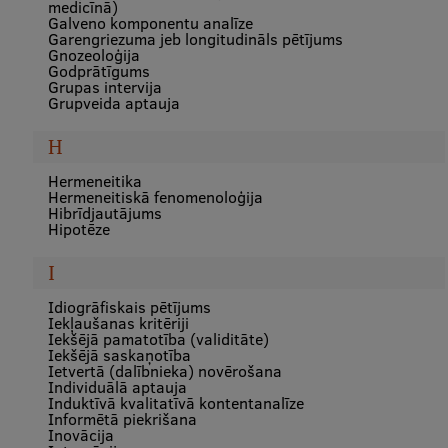
medicīnā)
EURAXESS RSU contact point
Galveno komponentu analīze
Garengriezuma jeb longitudināls pētījums
Foreign delegation requests
Gnozeoloģija
Godprātīgums
Grupas intervija
EATRIS Coordinator in Latvia
Grupveida aptauja
H
Hermeneitika
Hermeneitiskā fenomenoloģija
Hibrīdjautājums
Hipotēze
I
Idiogrāfiskais pētījums
Iekļaušanas kritēriji
Iekšējā pamatotība (validitāte)
Iekšējā saskaņotība
Ietvertā (dalībnieka) novērošana
Individuālā aptauja
Induktīvā kvalitatīvā kontentanalīze
Informētā piekrišana
Inovācija