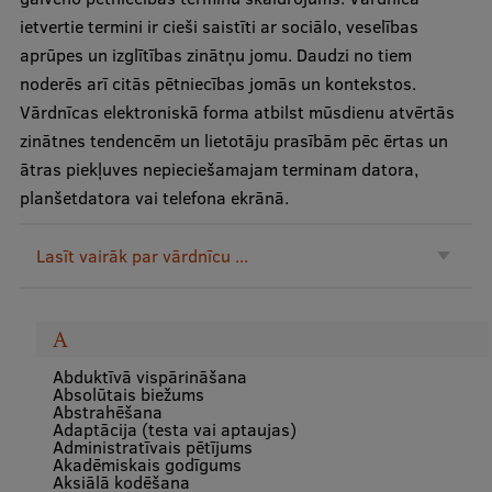
ietvertie termini ir cieši saistīti ar sociālo, veselības
aprūpes un izglītības zinātņu jomu. Daudzi no tiem
Mobile
noderēs arī citās pētniecības jomās un kontekstos.
galvenā
Study Here
Vārdnīcas elektroniskā forma atbilst mūsdienu atvērtās
izvēlne
zinātnes tendencēm un lietotāju prasībām pēc ērtas un
ātras piekļuves nepieciešamajam terminam datora,
Undergraduate Programmes
planšetdatora vai telefona ekrānā.
Postgraduate Study Programmes
Lasīt vairāk par vārdnīcu ...
Doctoral Studies
Graduate Medical Training
A
Admissions
Abduktīvā vispārināšana
Absolūtais biežums
Your Start in Riga
Abstrahēšana
Adaptācija (testa vai aptaujas)
Why choose RSU?
Administratīvais pētījums
Akadēmiskais godīgums
Aksiālā kodēšana
Medizinstudium an der RSU