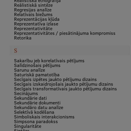
Reālistiskā etnogrāfija
Reālistiskā sintēze
Regresijas analīze
Relatīvais biežums
Reprezentācijas kļūda
Reprezentatīva izlase
Reprezentativitāte
Reprezentativitātes / piesātinājuma kompromiss
Retorika
S
Sakarību jeb korelatīvais pētījums
Salīdzinošais pētījums
Sarunu analīze
Saturiskā pamatotība
Secīgais izpētes jaukto pētījumu dizains
Secīgais izskaidrojošais jaukto pētījumu dizains
Secīgais transformatīvais jaukto pētījumu dizains
Secinājums
Sekundārie dati
Sekundārie dokumenti
Sekundāro datu analīze
Selektīvā kodēšana
Simboliskais interakcionisms
Simpsona paradokss
Singularitāte
Sintēze