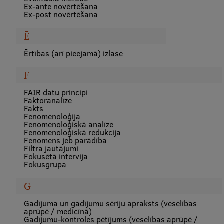
Ex-ante novērtēšana
Research Breakfast
Ex-post novērtēšana
Completed projects
Ē
Vertically Integrated Projects
Ērtības (arī pieejamā) izlase
Scientific Conferences
F
Innovation Centre
FAIR datu principi
Faktoranalīze
Fakts
Fenomenoloģija
Fenomenoloģiskā analīze
International Cooperation
Fenomenoloģiskā redukcija
Fenomens jeb parādība
Filtra jautājumi
Fokusētā intervija
Fokusgrupa
Mobility programmes
G
International projects
Gadījuma un gadījumu sēriju apraksts (veselības
International partners
aprūpē / medicīnā)
Gadījumu-kontroles pētījums (veselības aprūpē /