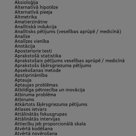
Aksioloģija
Alternatīvā hipotēze
International Student Ambassadors
Alternatīvā pieeja
Altmetrika
Amatierzinātne
Analītiskā indukcija
Analītisks pētījums (veselības aprūpē / medicīnā)
About Us
Analīze
Analīzes vienība
Anotācija
Aposteriorie testi
Aprakstošā statistika
Student life
Aprakstošais pētījums veselības aprūpē / medicīnā
Aprakstošs šķērsgriezuma pētījums
Apsekošanas metode
Study bases
Apstiprināmība
Aptauja
Faculties
Aptaujas problēmas
Atbildīga pētniecība un inovācija
Atbiruma problēma
Our people
Atbirums
Atkārtots šķērsgriezuma pētījums
Strategy
Atlases ietvars
Attālinātās fokusgrupas
Attālinātās intervijas
Structure
Attiecību jeb proporcionālā skala
Atvērtā kodēšana
History
Atvērtā novērošana