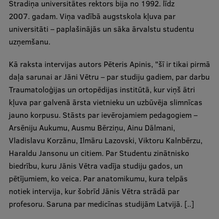
Stradiņa universitātes rektors bija no 1992. līdz
2007. gadam. Viņa vadībā augstskola kļuva par
International Student Ambassadors
universitāti – paplašinājās un sāka ārvalstu studentu
uzņemšanu.
About Us
Kā raksta intervijas autors Pēteris Apinis, "šī ir tikai pirmā
daļa sarunai ar Jāni Vētru – par studiju gadiem, par darbu
Traumatoloģijas un ortopēdijas institūtā, kur viņš ātri
Student life
kļuva par galvenā ārsta vietnieku un uzbūvēja slimnīcas
jauno korpusu. Stāsts par ievērojamiem pedagogiem –
Study bases
Arsēniju Aukumu, Ausmu Bērziņu, Ainu Dālmani,
Faculties
Vladislavu Korzānu, Ilmāru Lazovski, Viktoru Kalnbērzu,
Haraldu Jansonu un citiem. Par Studentu zinātnisko
Our people
biedrību, kuru Jānis Vētra vadīja studiju gados, un
Strategy
pētījumiem, ko veica. Par anatomikumu, kura telpās
notiek intervija, kur šobrīd Jānis Vētra strādā par
Structure
profesoru. Saruna par medicīnas studijām Latvijā. [..]
History