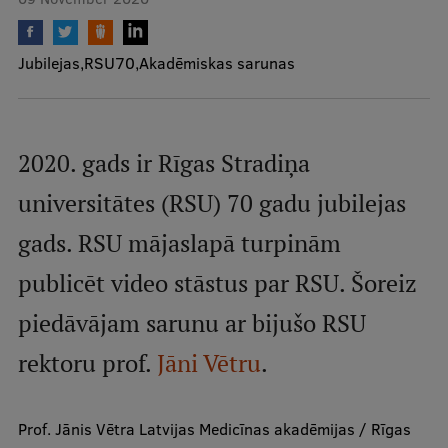
Mobile
Jubilejas
RSU70
Akadēmiskas sarunas
galvenā
Study Here
izvēlne
2020. gads ir Rīgas Stradiņa
Undergraduate Programmes
universitātes (RSU) 70 gadu jubilejas
Postgraduate Study Programmes
gads. RSU mājaslapā turpinām
Doctoral Studies
publicēt video stāstus par RSU. Šoreiz
Graduate Medical Training
piedāvājam sarunu ar bijušo RSU
Admissions
rektoru prof.
Jāni Vētru
.
Your Start in Riga
Why choose RSU?
Prof. Jānis Vētra Latvijas Medicīnas akadēmijas / Rīgas
Medizinstudium an der RSU