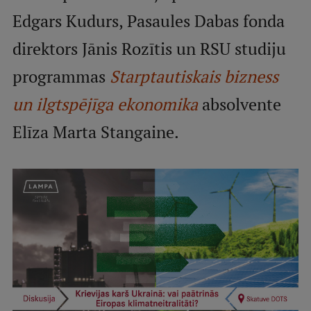
Visual Identity
Edgars Kudurs, Pasaules Dabas fonda
RSU Great Hall
direktors Jānis Rozītis un RSU studiju
Museums and exhibitions
programmas
Starptautiskais bizness
Development and research projects
un ilgtspējīga ekonomika
absolvente
Rankings
Elīza Marta Stangaine.
Virtual tour
Study and environmental accessibility
Sustainable Development Goals
Performance Data 2025
Souvenirs and books