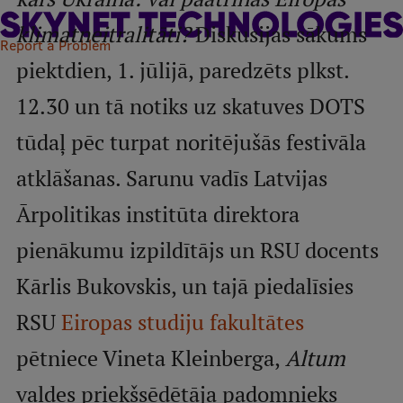
klimatneitralitāti?
International Student Ambassadors
Diskusijas sākums
Report a Problem
piektdien, 1. jūlijā, paredzēts plkst.
About Us
12.30 un tā notiks uz skatuves DOTS
tūdaļ pēc turpat noritējušās festivāla
atklāšanas. Sarunu vadīs Latvijas
Student life
Ārpolitikas institūta direktora
Study bases
pienākumu izpildītājs un RSU docents
Faculties
Kārlis Bukovskis, un tajā piedalīsies
Our people
RSU
Eiropas studiju fakultātes
Strategy
pētniece Vineta Kleinberga,
Structure
Altum
History
valdes priekšsēdētāja padomnieks