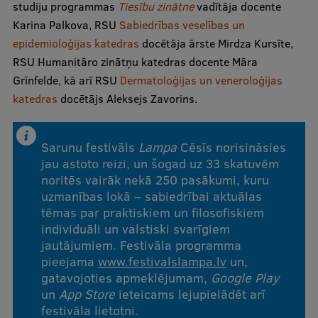
studiju programmas
Tiesību zinātne
vadītāja docente
Karina Palkova, RSU
Sabiedrības veselības un
epidemioloģijas katedras
docētāja ārste Mirdza Kursīte,
RSU Humanitāro zinātņu katedras docente Māra
Grīnfelde, kā arī RSU
Dermatoloģijas un veneroloģijas
katedras
docētājs Aleksejs Zavorins.
Sarunu festivāls
Lampa
Cēsīs norisināsies
jau astoto reizi, un šogad uz 33 skatuvēm
noritēs vairāk nekā 250 pasākumi, kuru
uzmanības lokā – sabiedrībai aktuālas
tēmas par praktiskiem un filosofiskiem
individuāli un valstiski svarīgiem
jautājumiem. Festivāla programma
pieejama
www.festivalslampa.lv
un,
gatavojoties apmeklējumam,
Google Play
un
App Store
ieteicams lejupielādēt arī
festivāla lietotni.