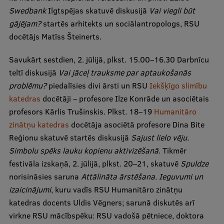
EURAXESS RSU contact point
Swedbank
Ilgtspējas skatuvē diskusijā
Vai viegli būt
gājējam?
startēs arhitekts un sociālantropologs, RSU
Foreign delegation requests
docētājs Matīss Šteinerts.
EATRIS Coordinator in Latvia
Savukārt sestdien, 2. jūlijā, plkst. 15.00–16.30 Darbnīcu
teltī diskusijā
Vai jāceļ trauksme par aptaukošanās
problēmu?
piedalīsies divi ārsti un RSU
Iekšķīgo slimību
katedras
docētāji – profesore Ilze Konrāde un asociētais
profesors Kārlis Trušinskis. Plkst. 18–19
Humanitāro
zinātņu katedras
docētāja asociētā profesore Dina Bite
Reģionu skatuvē startēs diskusijā
Sajust lielo vēju.
Simbolu spēks lauku kopienu aktivizēšanā
. Tikmēr
festivāla izskaņā, 2. jūlijā, plkst. 20–21, skatuvē
Spuldze
norisināsies saruna
Attālināta ārstēšana. Ieguvumi un
izaicinājumi
, kuru vadīs RSU Humanitāro zinātņu
katedras docents Uldis Vēgners; sarunā diskutēs arī
virkne RSU mācībspēku: RSU vadošā pētniece, doktora