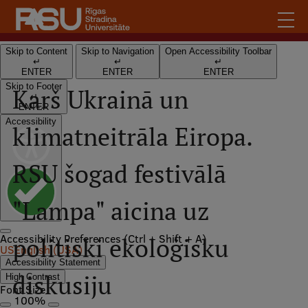
Skip
to
main
content
Skip to Content
Skip to Navigation
Open Accessibility Toolbar
↵
↵
↵
English
ENTER
ENTER
ENTER
.
Latviski
Skip to Footer
Karš Ukrainā un
↵
ENTER
Mobile
Search
Meet Us
Accessibility
klimatneitrāla Eiropa.
augšējā
Students
izvēlne
RSU šogad festivālā
Alumni
For Staff
"Lampa" aicina uz
For Employers
Accessibility Preferences
Library
(Ctrl + Shift + A)
politiski ekoloģisku
US
English (USA)
Contacts
Accessibility Statement
diskusiju
High Contrast
How to find us
Font Size
100%
Jobs