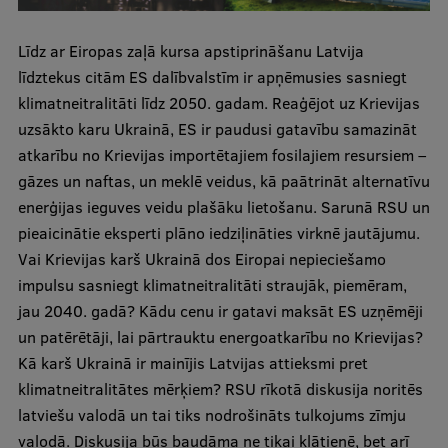
Lifelong Learning
Līdz ar Eiropas zaļā kursa apstiprināšanu Latvija
līdztekus citām ES dalībvalstīm ir apņēmusies sasniegt
Ethics and Equity Training
klimatneitralitāti līdz 2050. gadam. Reaģējot uz Krievijas
uzsākto karu Ukrainā, ES ir paudusi gatavību samazināt
Open University
atkarību no Krievijas importētajiem fosilajiem resursiem –
Latvian Language Courses
gāzes un naftas, un meklē veidus, kā paātrināt alternatīvu
enerģijas ieguves veidu plašāku lietošanu. Sarunā RSU un
Pre-Courses
pieaicinātie eksperti plāno iedziļināties virknē jautājumu.
Professional Development
Vai Krievijas karš Ukrainā dos Eiropai nepieciešamo
impulsu sasniegt klimatneitralitāti straujāk, piemēram,
Centre for Educational Growth
jau 2040. gadā? Kādu cenu ir gatavi maksāt ES uzņēmēji
Qualification Conformance Testing
un patērētāji, lai pārtrauktu energoatkarību no Krievijas?
Kā karš Ukrainā ir mainījis Latvijas attieksmi pret
klimatneitralitātes mērķiem? RSU rīkotā diskusija noritēs
Research
latviešu valodā un tai tiks nodrošināts tulkojums zīmju
valodā. Diskusija būs baudāma ne tikai klātienē, bet arī