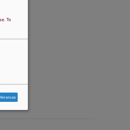
use.
To
eferences