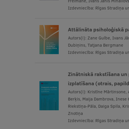
Freimane, Ivans Jānis Mihailov
Izdevniecība:
Rīgas Stradiņa un
Attālināta psiholoģiskā 
Autors(i):
Zane Gulbe, Ivans Jān
Dubiņins, Tatjana Bergmane
Izdevniecība:
Rīgas Stradiņa un
Zinātniskā rakstīšana un
izplatīšana (otrais, papi
Autors(i):
Kristīne Mārtinsone, 
Berķis, Maija Dambrova, Inese 
Riekstiņa-Pāla, Daiga Spila, Kri
Znotiņa
Izdevniecība:
Rīgas Stradiņa un