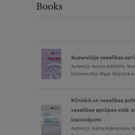
Books
Supervīzija veselības ap
Autors(i):
Autoru kolektīvs, Sa
Izdevniecība:
Rīgas Stradiņa un
Klīniskā un veselības psi
veselības aprūpes vidē: a
izaicinājumi
Autors(i):
Jeļena Koļesņikova, 