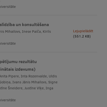
s
iversitāte
palīdzība un konsultēšana
Lejupielādēt
is Mihailovs, Inese Paiča, Kirils
(551.2 KB)
iversitāte
 pētījumu rezultātu
ldinātais izdevums)
Anita Pipere, Inta Rozenvalde, Uldis
Gobiņa, Ivans Jānis Mihailovs, Signe
stīne Šneidere, Justīne Vīķe, Inga
iversitāte