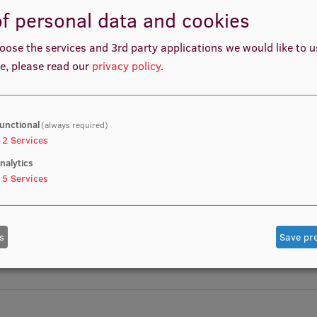
f personal data and cookies
Sandra Mihailova, Ivans Jānis
oose the services and 3rd party applications we would like to 
, Mirdza Paipare
e, please read our
privacy policy
.
iversitāte
unctional
(always required)
2
Services
nalytics
5
Services
s
Save pr