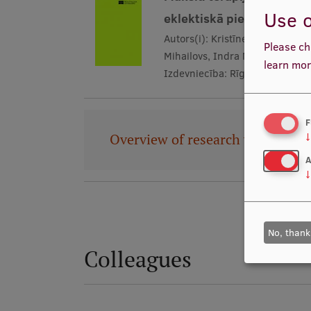
Use o
eklektiskā pieeja Latvijā)
Autors(i):
Kristīne Mārtinsone, 
Please ch
Mihailovs, Indra Majore-Dūšele
learn mor
Izdevniecība:
Rīgas Stradiņa un
F
↓
Overview of research work
A
↓
No, thank
Colleagues