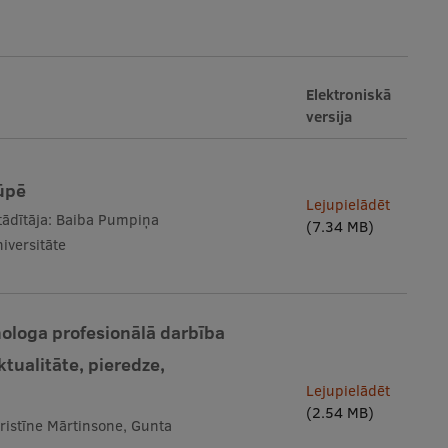
Elektroniskā
versija
rūpē
Lejupielādēt
stādītāja: Baiba Pumpiņa
(7.34 MB)
iversitāte
hologa profesionālā darbība
ktualitāte, pieredze,
Lejupielādēt
(2.54 MB)
Kristīne Mārtinsone, Gunta