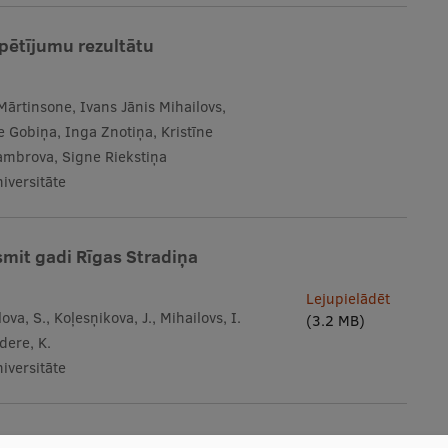
 pētījumu rezultātu
 Mārtinsone, Ivans Jānis Mihailovs,
se Gobiņa, Inga Znotiņa, Kristīne
Dambrova, Signe Riekstiņa
iversitāte
esmit gadi Rīgas Stradiņa
Lejupielādēt
ova, S., Koļesņikova, J., Mihailovs, I.
(3.2 MB)
idere, K.
iversitāte
īstības konteksti (integratīvi