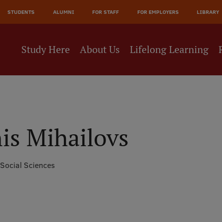
JĀ
STUDENTS
ALUMNI
FOR STAFF
FOR EMPLOYERS
LIBRARY
NE
Study Here
About Us
Lifelong Learning
nis Mihailovs
 Social Sciences