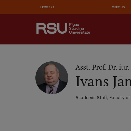
AUGŠĒ
Skip
to
LATVISKI
MEET US
IZVĒL
main
content
SEARCH
Galvenā
izvēlne
.
Asst. Prof. Dr. iur.
Ivans Jā
Academic Staff,
Faculty of