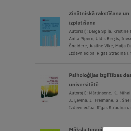
Zinātniskā rakstīšana un
izplatīšana
Autors(i):
Daiga Spila, Kristīne
Anita Pipere, Uldis Berķis, Ine
Šneidere, Justīne Vīķe, Maija 
Izdevniecība:
Rīgas Stradiņa un
Psiholoģijas izglītības d
universitātē
Autors(i):
Mārtinsone, K., Mihail
J., Ļevina, J., Freimane, G., Šne
Izdevniecība:
Rīgas Stradiņa un
Mākslu terapija un tās att