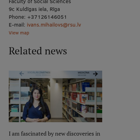
Faculty of Social Sciences
9c Kuldīgas iela, Rīga
Phone:
+37126146051
E-mail:
ivans.mihailovs@rsu.lv
View map
Related news
I am fascinated by new discoveries in