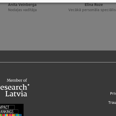
Anita Veinberga
Elīna Roze
Nodaļas vadītāja
Vecākā personāla speciālis
Foo
Pri
me
Tra