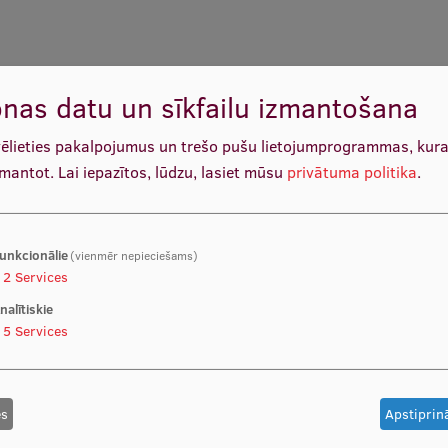
nas datu un sīkfailu izmantošana
vēlieties pakalpojumus un trešo pušu lietojumprogrammas, kur
zmantot.
Lai iepazītos, lūdzu, lasiet mūsu
privātuma politika
.
unkcionālie
(vienmēr nepieciešams)
2
Services
nalītiskie
5
Services
es
Apstiprinā