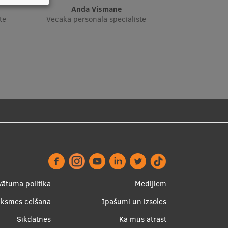
Anda Vismane
te
Vecākā personāla speciāliste
ter
Apakšējā
vātuma politika
Medijiem
nu
izvēlne2
uksmes celšana
Īpašumi un izsoles
Sīkdatnes
Kā mūs atrast