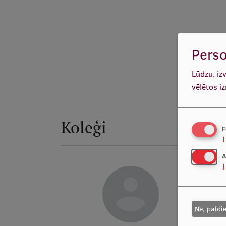
Perso
Lūdzu, iz
vēlētos i
Kolēģi
F
↓
A
↓
Nē, paldi