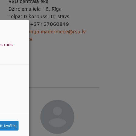
RSU centrālā ēka
Dzirciema iela 16, Rīga
Telpa:
D korpuss, III stāvs
Tālrunis:
+37167060849
E-pasts:
inga.maderniece@rsu.lv
Skatīt kartē
as mēs
t izvēles