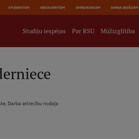
JĀ
STUDENTIEM
ABSOLVENTIEM
DARBINIEKIEM
DARBA DEVĒJIEM
NE
Studiju iespējas
Par RSU
Mūžizglītība
erniece
ste,
Darba attiecību nodaļa