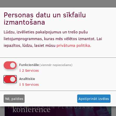
Personas datu un sīkfailu
izmantošana
International Summer
Lūdzu, izvēlieties pakalpojumus un trešo pušu
lietojumprogrammas, kuras mēs vēlētos izmantot.
Lai
School 2020 Riga
iepazītos, lūdzu, lasiet mūsu
privātuma politika
.
LASĪT VAIRĀK
Funkcionālie
(vienmēr nepieciešams)
↓
2
Services
Analītiskie
↓
5
Services
Starptautiskā COVID-19
Nē, paldies
Apstiprināt izvēles
konference