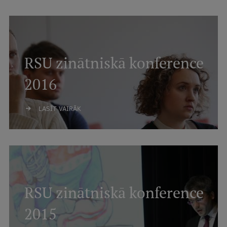
RSU zinātniskā konference
2016
LASĪT VAIRĀK
RSU zinātniskā konference
2015