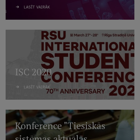
LASĪT VAIRĀK
ISC 2020
LASĪT VAIRĀK
Konference "Tiesiskās
sistēmas aktuālās