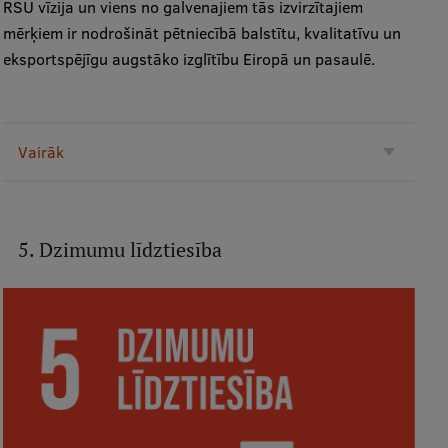
RSU vīzija un viens no galvenajiem tās izvirzītajiem
Starptautiskā sadarbība
mērķiem ir nodrošināt pētniecībā balstītu, kvalitatīvu un
eksportspējīgu augstāko izglītību Eiropā un pasaulē.
Mobilitātes programmas
Vairāk
Starptautiskie projekti
Starptautiskie sadarbības partneri
EURAXESS RSU kontaktpunkts
5. Dzimumu līdztiesība
EATRIS koordinators Latvijā