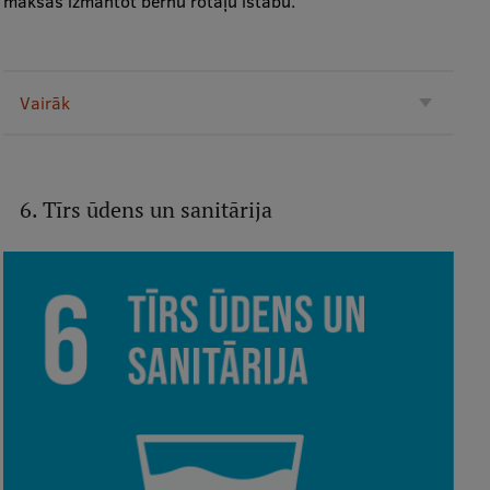
maksas izmantot bērnu rotaļu istabu.
Vairāk
6. Tīrs ūdens un sanitārija