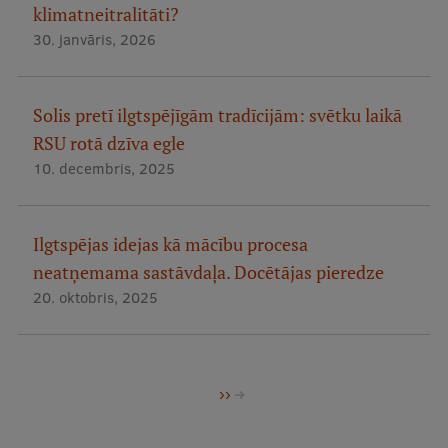
klimatneitralitāti?
30. janvāris, 2026
Solis pretī ilgtspējīgām tradīcijām: svētku laikā
RSU rotā dzīva egle
10. decembris, 2025
Ilgtspējas idejas kā mācību procesa
neatņemama sastāvdaļa. Docētājas pieredze
20. oktobris, 2025
Pagination
Nākamā
››
lapa