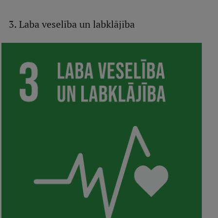
Ģerbonis
3. Laba veselība un labklājība
Projekti
Reitingi
Virtuālā tūre
Ilgtspējīga attīstība
Studiju un vides pieejamība
Dati par 2025. gadu
Suvenīri un grāmatas
Mūžizglītība