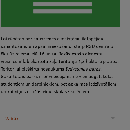
Lai rūpētos par sauszemes ekosistēmu ilgtspējīgu
izmantošanu un apsaimniekošanu, starp RSU centrālo
ēku Dzirciema ielā 16 un tai līdzās esošo dienesta
viesnīcu ir labiekārtota zaļā teritorija 1,3 hektāru platībā.
Teritorijai piešķirts nosaukums
Iedvesmas parks
.
Sakārtotais parks ir brīvi pieejams ne vien augstskolas
studentiem un darbiniekiem, bet apkaimes iedzīvotājiem
un kaimiņos esošās vidusskolas skolēniem.
Vairāk