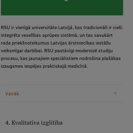
Ētikas un līdztiesības mācības
Atvērtā universitāte
RSU ir vienīgā universitāte Latvijā, kas tradicionāli ir cieši
Sagatavošanas kursi
integrēta veselības aprūpes sistēmā, un tas savukārt
Profesionālās pilnveides kursi
rada priekšnoteikumus Latvijas ārstniecības iestāžu
veiksmīgai darbībai. RSU pastāvīgi modernizē studiju
ESF kvalifikācijas celšanas kursi
procesu, kas jaunajiem speciālistiem nodrošina plašākas
Pedagoģiskās izaugsmes centrs
izaugsmes iespējas praktiskajā medicīnā.
Kvalifikācijas atbilstības pārbaude
Vairāk
Pētniecība
4. Kvalitatīva izglītība
Zinātniskie institūti un laboratorijas