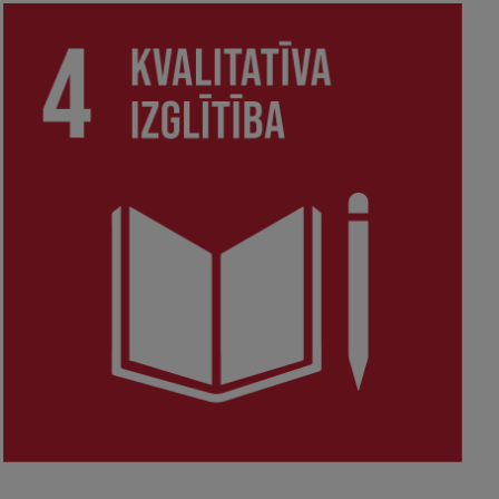
Pētniecības datu pārvaldība
RSU zinātnes portāls
Zinātnes ietekme
Pētniecības platformas
Doktorantūras skola
Pētniecības pakalpojumi
Pētniecības projekti
Zinātnieku brokastis
Vertikāli integrētie projekti
Zinātniskās konferences
Inovāciju centrs