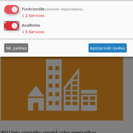
Funkcionālie
(vienmēr nepieciešams)
↓
2
Services
Analītiskie
↓
5
Services
Nē, paldies
Apstiprināt izvēles
RSU lielu uzmanību pievērš vides pieejamības