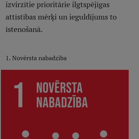
izvirzītie prioritārie ilgtspējīgas
Mobile
galvenā
Studiju iespējas
attīstības mērķi un ieguldījums to
izvēlne
īstenošanā.
Pamatstudiju programmas
Maģistra studiju programmas
1. Novērsta nabadzība
Doktorantūra
Rezidentūra
Uzņemšana
Praktiska informācija
Par RSU