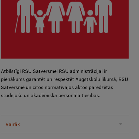
Studentu dzīve
Studiju norises vietas
Fakultātes
Mūsu cilvēki
Stratēģija
Atbilstīgi RSU Satversmei RSU administrācijai ir
Struktūra
pienākums garantēt un respektēt Augstskolu likumā, RSU
Vēsture un tradīcijas
Satversmē un citos normatīvajos aktos paredzētās
studējošo un akadēmiskā personāla tiesības.
Identitāte
RSU fonds
Aula
Vairāk
Muzeji un ekspozīcijas