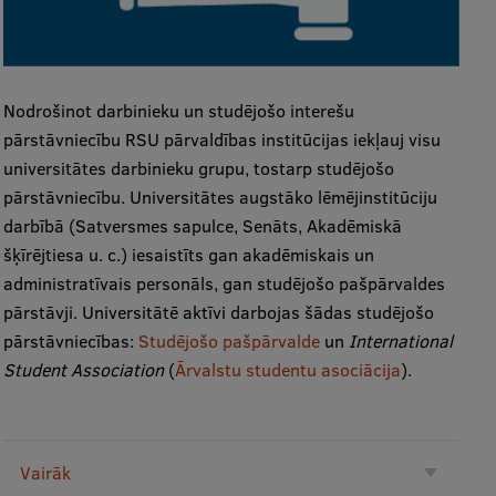
Nodrošinot darbinieku un studējošo interešu
pārstāvniecību RSU pārvaldības institūcijas iekļauj visu
universitātes darbinieku grupu, tostarp studējošo
pārstāvniecību. Universitātes augstāko lēmējinstitūciju
darbībā (Satversmes sapulce, Senāts, Akadēmiskā
šķīrējtiesa u. c.) iesaistīts gan akadēmiskais un
administratīvais personāls, gan studējošo pašpārvaldes
pārstāvji. Universitātē aktīvi darbojas šādas studējošo
pārstāvniecības:
Studējošo pašpārvalde
un
International
Student Association
(
Ārvalstu studentu asociācija
).
Vairāk