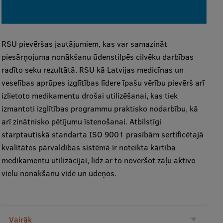
RSU pievēršas jautājumiem, kas var samazināt
piesārņojuma nonākšanu ūdenstilpēs cilvēku darbības
radīto seku rezultātā. RSU kā Latvijas medicīnas un
veselības aprūpes izglītības līdere īpašu vērību pievērš arī
izlietoto medikamentu drošai utilizēšanai, kas tiek
izmantoti izglītības programmu praktisko nodarbību, kā
arī zinātnisko pētījumu īstenošanai. Atbilstīgi
starptautiskā standarta ISO 9001 prasībām sertificētajā
kvalitātes pārvaldības sistēmā ir noteikta kārtība
medikamentu utilizācijai, līdz ar to novēršot zāļu aktīvo
vielu nonākšanu vidē un ūdeņos.
Vairāk