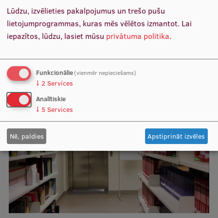
Darbdienās 9.00–17.00
Ētikas un līdztiesības mācības
Lūdzu, izvēlieties pakalpojumus un trešo pušu
(piektdienās līdz 16.00)
lietojumprogrammas, kuras mēs vēlētos izmantot.
Lai
Atvērtā universitāte
iepazītos, lūdzu, lasiet mūsu
privātuma politika
.
Sagatavošanas kursi
Profesionālās pilnveides kursi
Funkcionālie
(vienmēr nepieciešams)
Saistītās ziņas
↓
2
Services
ESF kvalifikācijas celšanas kursi
Analītiskie
Pedagoģiskās izaugsmes centrs
↓
5
Services
Kvalifikācijas atbilstības pārbaude
Nē, paldies
Apstiprināt izvēles
Pētniecība
Zinātniskie institūti un laboratorijas