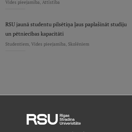
,
Vides pieejamība
Attīstība
Starptautiskā sadarbība
RSU jaunā studentu pilsētiņa ļaus paplašināt studiju
un pētniecības kapacitāti
Mobilitātes programmas
,
,
Studentiem
Vides pieejamība
Skolēniem
Starptautiskie projekti
Starptautiskie sadarbības partneri
EURAXESS RSU kontaktpunkts
EATRIS koordinators Latvijā