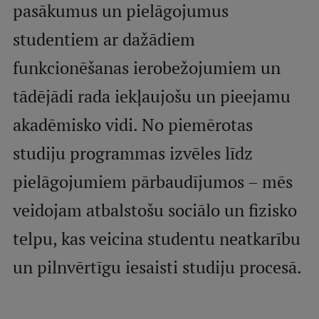
pasākumus un pielāgojumus
Mobile
galvenā
Studiju iespējas
studentiem ar dažādiem
izvēlne
funkcionēšanas ierobežojumiem un
tādējādi rada iekļaujošu un pieejamu
Pamatstudiju programmas
akadēmisko vidi. No piemērotas
Maģistra studiju programmas
studiju programmas izvēles līdz
Doktorantūra
pielāgojumiem pārbaudījumos – mēs
Rezidentūra
veidojam atbalstošu sociālo un fizisko
Uzņemšana
telpu, kas veicina studentu neatkarību
Praktiska informācija
un pilnvērtīgu iesaisti studiju procesā.
Par RSU