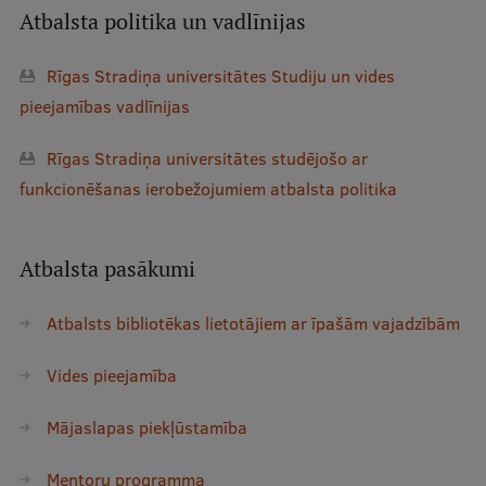
Atbalsta politika un vadlīnijas
Studentu dzīve
Rīgas Stradiņa universitātes Studiju un vides
Studiju norises vietas
pieejamības vadlīnijas
Fakultātes
Rīgas Stradiņa universitātes studējošo ar
Mūsu cilvēki
funkcionēšanas ierobežojumiem atbalsta politika
Stratēģija
Struktūra
Atbalsta pasākumi
Vēsture un tradīcijas
Atbalsts bibliotēkas lietotājiem ar īpašām vajadzībām
Identitāte
Vides pieejamība
RSU fonds
Mājaslapas piekļūstamība
Aula
Muzeji un ekspozīcijas
Mentoru programma