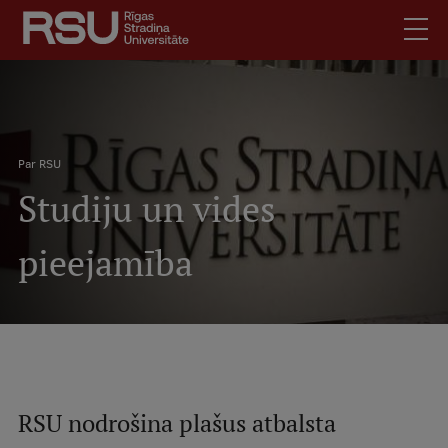
Pārlekt
uz
galveno
saturu
English
Latviski
.
Atpakaļceļš
Mobile
Par RSU
Meklēt
Skolēniem
Studiju un vides
augšējā
Studentiem
izvēlne
Absolventiem
pieejamība
Darbiniekiem
Darba devējiem
Bibliotēka
Kontakti
Vakances
RSU nodrošina plašus atbalsta