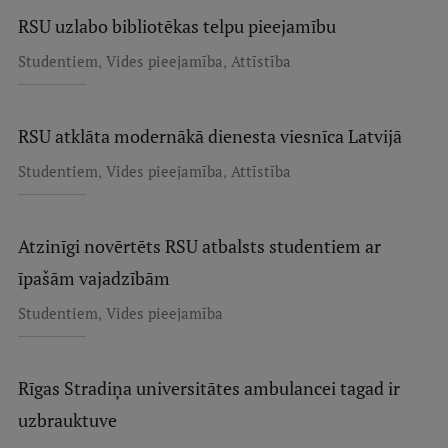
Pētniecības datu pārvaldība
RSU uzlabo bibliotēkas telpu pieejamību
RSU zinātnes portāls
,
,
Studentiem
Vides pieejamība
Attīstība
Zinātnes ietekme
Pētniecības platformas
RSU atklāta modernākā dienesta viesnīca Latvijā
Doktorantūras skola
,
,
Studentiem
Vides pieejamība
Attīstība
Pētniecības pakalpojumi
Pētniecības projekti
Atzinīgi novērtēts RSU atbalsts studentiem ar
īpašām vajadzībām
Zinātnieku brokastis
,
Studentiem
Vides pieejamība
Vertikāli integrētie projekti
Zinātniskās konferences
Rīgas Stradiņa universitātes ambulancei tagad ir
Inovāciju centrs
uzbrauktuve