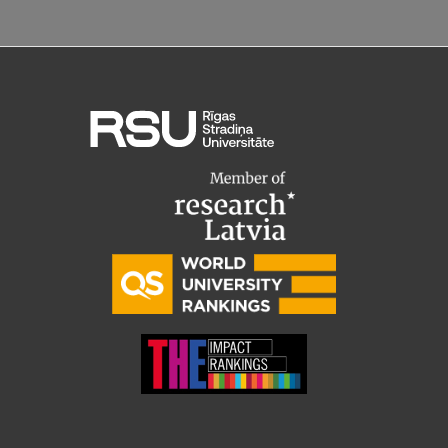
Ģerbonis
Projekti
Reitingi
Virtuālā tūre
Ilgtspējīga attīstība
Studiju un vides pieejamība
Dati par 2025. gadu
Suvenīri un grāmatas
Mūžizglītība