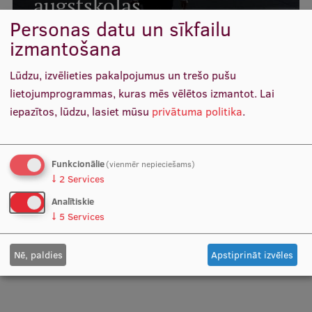
augstskolas
Personas datu un sīkfailu
Studentu dzīve
LASĪT VAIRĀK
izmantošana
Studiju norises vietas
Lūdzu, izvēlieties pakalpojumus un trešo pušu
Fakultātes
lietojumprogrammas, kuras mēs vēlētos izmantot.
Lai
iepazītos, lūdzu, lasiet mūsu
privātuma politika
.
Mūsu cilvēki
Stratēģija
Apmaiņu pieredzes digitālā
Funkcionālie
(vienmēr nepieciešams)
Struktūra
platforma
↓
2
Services
Vēsture un tradīcijas
Analītiskie
↓
5
Services
LASĪT VAIRĀK
Identitāte
RSU fonds
Nē, paldies
Apstiprināt izvēles
Aula
Muzeji un ekspozīcijas