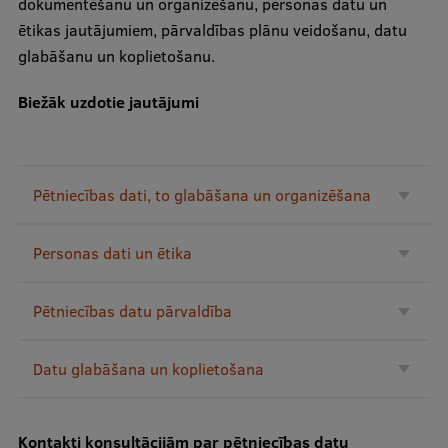
dokumentēšanu un organizēšanu, personas datu un
ētikas jautājumiem, pārvaldības plānu veidošanu, datu
Studentu dzīve
glabāšanu un koplietošanu.
Studiju norises vietas
Biežāk uzdotie jautājumi
Fakultātes
Mūsu cilvēki
Pētniecības dati, to glabāšana un organizēšana
Stratēģija
Struktūra
Personas dati un ētika
Vēsture un tradīcijas
Pētniecības datu pārvaldība
Identitāte
RSU fonds
Datu glabāšana un koplietošana
Aula
Muzeji un ekspozīcijas
Kontakti konsultācijām par pētniecības datu