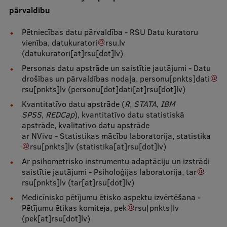
pārvaldību
Ģerbonis
Pētniecības datu pārvaldība - RSU Datu kuratoru
Projekti
vienība,
datukuratori
rsu
.
lv
(datukuratori[at]rsu[dot]lv)
Reitingi
Personas datu apstrāde un saistītie jautājumi - Datu
Virtuālā tūre
drošības un pārvaldības nodaļa,
personu
[pnkts]
dati
rsu
[pnkts]
lv
(personu[dot]dati[at]rsu[dot]lv)
Ilgtspējīga attīstība
Kvantitatīvo datu apstrāde (
R
,
STATA
,
IBM
Studiju un vides pieejamība
SPSS
,
REDCap
), kvantitatīvo datu statistiskā
apstrāde, kvalitatīvo datu apstrāde
Dati par 2025. gadu
ar NVivo - Statistikas mācību laboratorija,
statistika
rsu
[pnkts]
lv
(statistika[at]rsu[dot]lv)
Suvenīri un grāmatas
Ar psihometrisko instrumentu adaptāciju un izstrādi
saistītie jautājumi - Psiholoģijas laboratorija,
tar
rsu
[pnkts]
lv
(tar[at]rsu[dot]lv)
Mūžizglītība
Medicīnisko pētījumu ētisko aspektu izvērtēšana -
Pētījumu ētikas komiteja,
pek
rsu
[pnkts]
lv
(pek[at]rsu[dot]lv)