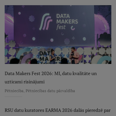
Starptautiskā sadarbība
Mobilitātes programmas
Starptautiskie projekti
Starptautiskie sadarbības partneri
EURAXESS RSU kontaktpunkts
EATRIS koordinators Latvijā
Data Makers Fest 2026: MI, datu kvalitāte un
uzticami risinājumi
,
Pētniecība
Pētniecības datu pārvaldība
RSU datu kuratores EARMA 2026 dalās pieredzē par