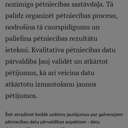
nozīmīga pētniecības sastāvdaļa. Tā
Mobile
galvenā
Studiju iespējas
palīdz organizēt pētniecības procesu,
izvēlne
nodrošina tā caurspīdīgumu un
palielina pētniecības rezultātu
Pamatstudiju programmas
ietekmi. Kvalitatīva pētniecības datu
Maģistra studiju programmas
pārvaldība ļauj validēt un atkārtot
Doktorantūra
pētījumus, kā arī veicina datu
Rezidentūra
atkārtotu izmantošanu jaunos
Uzņemšana
pētījumos.
Praktiska informācija
Šeit atradīsiet biežāk uzdotos jautājumus par galvenajiem
Par RSU
pētniecības datu pārvaldības aspektiem - datu