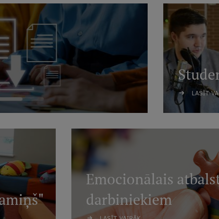
Studen
LASĪT V
Emocionālais atbals
Namiņš"
darbiniekiem
LASĪT VAIRĀK