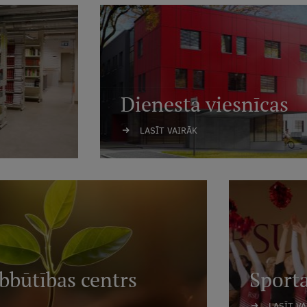
Dienesta viesnīcas
LASĪT VAIRĀK
abbūtības centrs
Sporta
LASĪT V