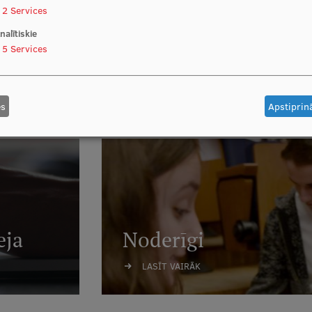
2
Services
nalītiskie
5
Services
rs
Ārvals
LASĪT V
es
Apstiprinā
eja
Noderīgi
LASĪT VAIRĀK