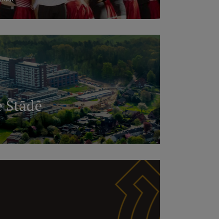
e Štādē