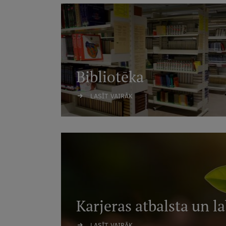
Bibliotēka
LASĪT VAIRĀK
Karjeras atbalsta un l
LASĪT VAIRĀK