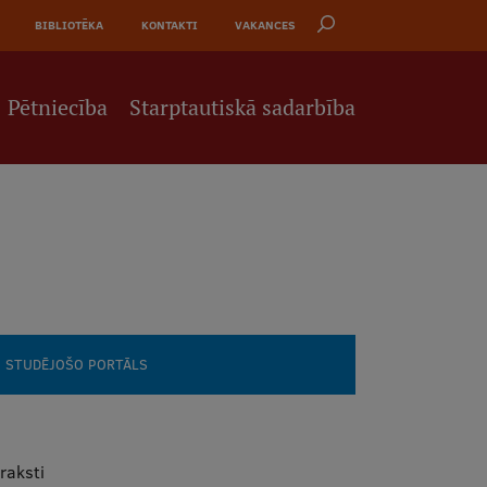
BIBLIOTĒKA
KONTAKTI
VAKANCES
Pētniecība
Starptautiskā sadarbība
STUDĒJOŠO PORTĀLS
araksti