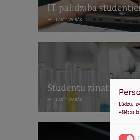
IT palīdzība studenti
LASĪT VAIRĀK
Studentu zinātniskie p
Perso
LASĪT VAIRĀK
Lūdzu, iz
vēlētos i
F