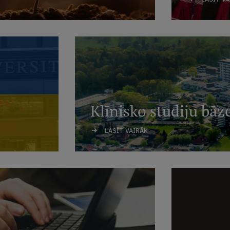
Klīnisko studiju bāz
LASĪT VAIRĀK