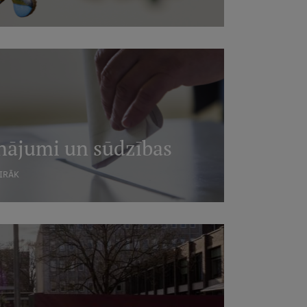
nājumi un sūdzības
AIRĀK