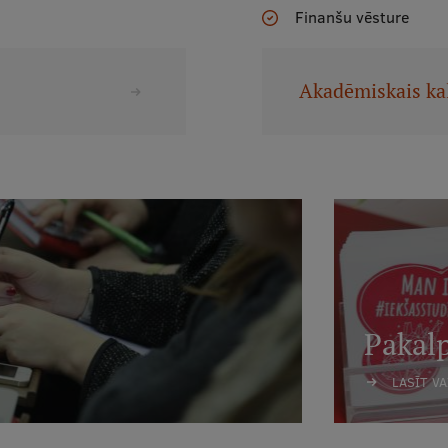
Finanšu vēsture
Akadēmiskais ka
Pakal
LASĪT V