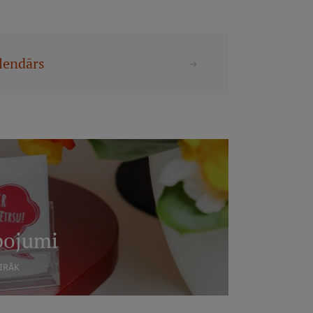
lendārs
pojumi
AIRĀK