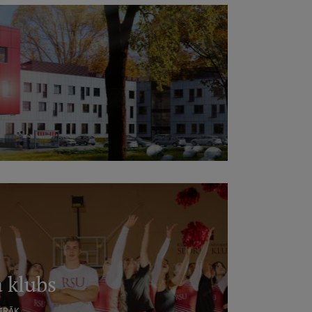
 klubs
AIRĀK