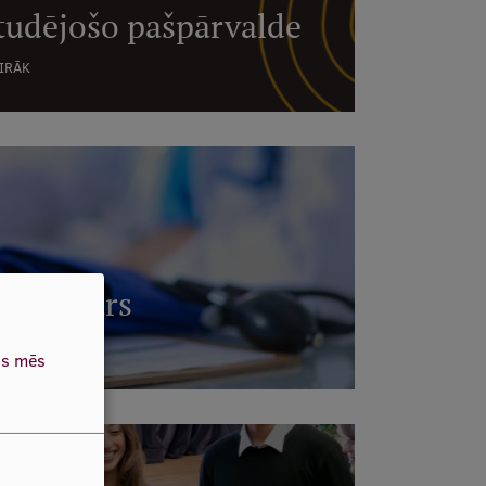
tudējošo pašpārvalde
AIRĀK
as centrs
as mēs