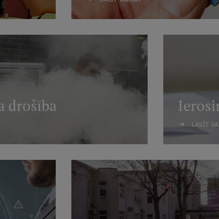
a drošība
Ierosi
LASĪT V