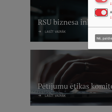
↓
A
↓
RSU biznesa inkubato
LASĪT VAIRĀK
Nē, paldi
Pētījumu ētikas komit
LASĪT VAIRĀK