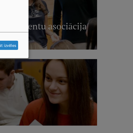
tu studentu asociācija
AIRĀK
t izvēles