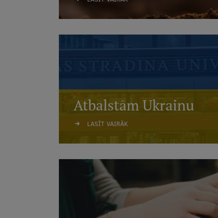
Atbalstām Ukrainu
LASĪT VAIRĀK