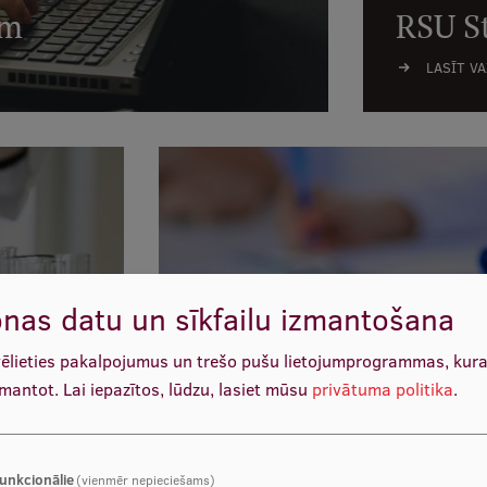
em
RSU S
LASĪT V
ulciņi
RSU Ģimenes veselīb
nas datu un sīkfailu izmantošana
LASĪT VAIRĀK
vēlieties pakalpojumus un trešo pušu lietojumprogrammas, kur
zmantot.
Lai iepazītos, lūdzu, lasiet mūsu
privātuma politika
.
unkcionālie
(vienmēr nepieciešams)