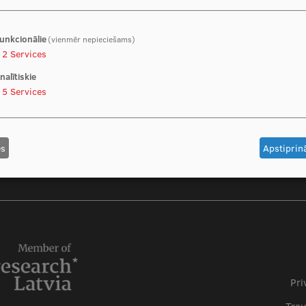
unkcionālie
(vienmēr nepieciešams)
2
Services
nalītiskie
5
Services
es
Apstiprinā
Foo
Pri