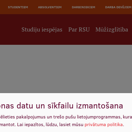
JĀ
STUDENTIEM
ABSOLVENTIEM
DARBINIEKIEM
DARBA DEVĒJIEM
NE
Studiju iespējas
Par RSU
Mūžizglītība
nas datu un sīkfailu izmantošana
vēlieties pakalpojumus un trešo pušu lietojumprogrammas, kur
5800.00 EUR/gadā
zmantot.
Lai iepazītos, lūdzu, lasiet mūsu
privātuma politika
.