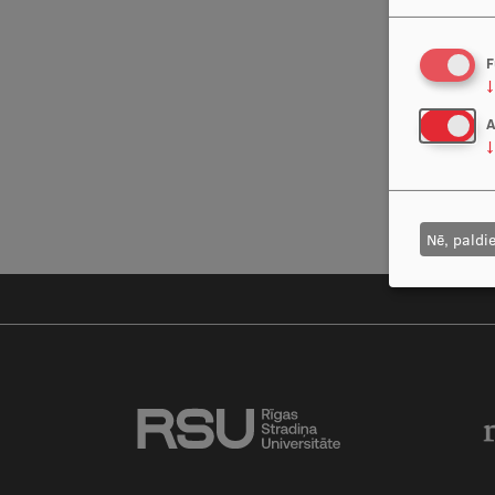
F
↓
A
↓
Nē, paldi