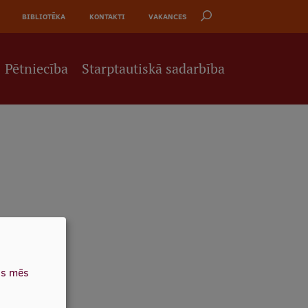
BIBLIOTĒKA
KONTAKTI
VAKANCES
Pētniecība
Starptautiskā sadarbība
as mēs