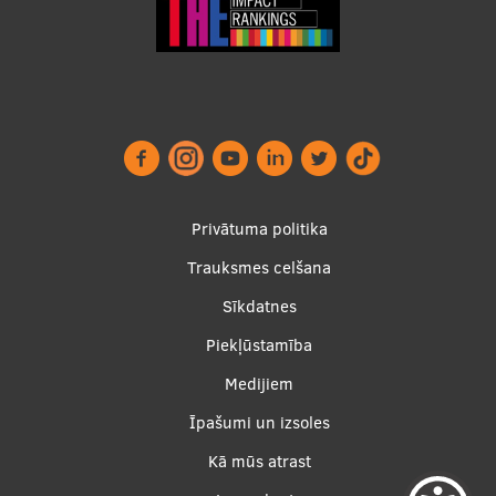
Studentu dzīve
Studiju norises vietas
Fakultātes
Mūsu cilvēki
Stratēģija
Footer
Privātuma politika
menu
Struktūra
Trauksmes celšana
Sīkdatnes
Vēsture un tradīcijas
Piekļūstamība
Identitāte
Apakšējā
Medijiem
RSU fonds
izvēlne2
Īpašumi un izsoles
Aula
Kā mūs atrast
Muzeji un ekspozīcijas