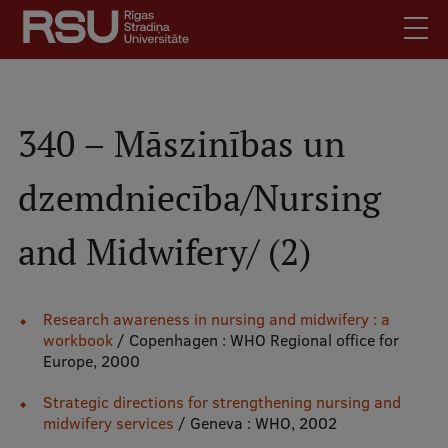
Pārlekt
uz
galveno
saturu
English
.
Latviski
340 – Māszinības un
Mobile
Meklēt
Skolēniem
dzemdniecība/Nursing
augšējā
Studentiem
izvēlne
and Midwifery/ (2)
Absolventiem
Darbiniekiem
Darba devējiem
Research awareness in nursing and midwifery : a
workbook
/ Copenhagen : WHO Regional office for
Bibliotēka
Europe, 2000
Kontakti
Strategic directions for strengthening nursing and
Vakances
midwifery services
/ Geneva : WHO, 2002