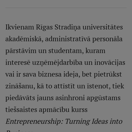
Mobile
galvenā
Studiju iespējas
izvēlne
Ikvienam Rīgas Stradiņa universitātes
akadēmiskā, administratīvā personāla
Pamatstudiju programmas
pārstāvim un studentam, kuram
Maģistra studiju programmas
interesē uzņēmējdarbība un inovācijas
Doktorantūra
vai ir sava biznesa ideja, bet pietrūkst
Rezidentūra
zināšanu, kā to attīstīt un īstenot, tiek
Uzņemšana
piedāvāts jauns asinhroni apgūstams
Praktiska informācija
tiešsaistes apmācību kurss
Entrepreneurship: Turning Ideas into
Par RSU