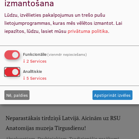
izmantošana
Pētniecības datu pārvaldība
RSU zinātnes portāls
Lūdzu, izvēlieties pakalpojumus un trešo pušu
lietojumprogrammas, kuras mēs vēlētos izmantot.
Lai
Zinātnes ietekme
iepazītos, lūdzu, lasiet mūsu
privātuma politika
.
Pētniecības platformas
Doktorantūras skola
Funkcionālie
(vienmēr nepieciešams)
↓
2
Services
Pētniecības pakalpojumi
Analītiskie
RSU stiprina studējošo prakšu pārvaldību,
Pētniecības projekti
↓
5
Services
izmantojot starptautisko pieredzi
Zinātnieku brokastis
,
,
Darbiniekiem
Izglītība
Starptautiskā sadarbība
Nē, paldies
Apstiprināt izvēles
Vertikāli integrētie projekti
Zinātniskās konferences
Neparastākais tirdziņš Latvijā. Aicinām uz RSU
Inovāciju centrs
Anatomijas muzeja Tirgusdienu!
,
,
,
Absolventiem
Darbiniekiem
Tradicionālie pasākumi