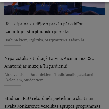
Starptautiskā sadarbība
RSU stiprina studējošo prakšu pārvaldību,
Mobilitātes programmas
izmantojot starptautisko pieredzi
Starptautiskie projekti
,
,
Darbiniekiem
Izglītība
Starptautiskā sadarbība
Starptautiskie sadarbības partneri
EURAXESS RSU kontaktpunkts
Neparastākais tirdziņš Latvijā. Aicinām uz RSU
Anatomijas muzeja Tirgusdienu!
EATRIS koordinators Latvijā
,
,
,
Absolventiem
Darbiniekiem
Tradicionālie pasākumi
,
Skolēniem
Studentiem
Studijām RSU rekordliels pieteikumu skaits un
sīvāka konkurence veselības aprūpes programmās