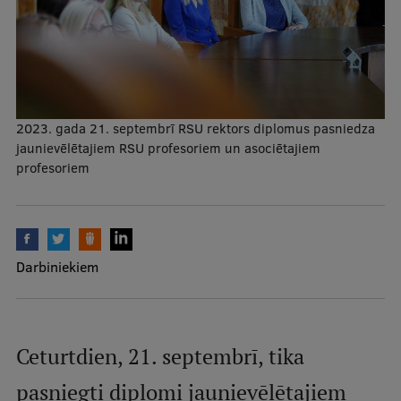
Mobile
galvenā
Studiju iespējas
izvēlne
Pamatstudiju programmas
2023. gada 21. septembrī RSU rektors diplomus pasniedza
jaunievēlētajiem RSU profesoriem un asociētajiem
Maģistra studiju programmas
profesoriem
Doktorantūra
Rezidentūra
Uzņemšana
Darbiniekiem
Praktiska informācija
Ceturtdien, 21. septembrī, tika
Par RSU
pasniegti diplomi jaunievēlētajiem