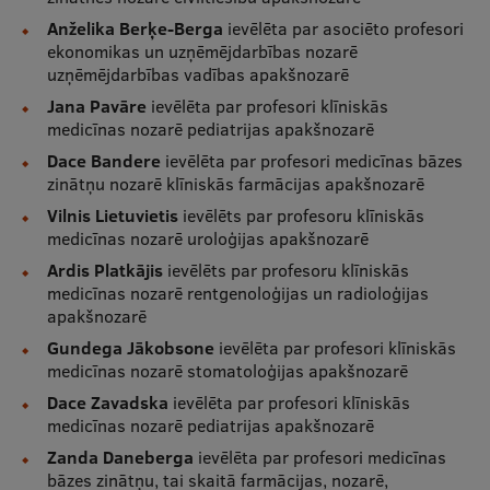
Ētikas un līdztiesības mācības
Anželika Berķe-Berga
ievēlēta par asociēto profesori
ekonomikas un uzņēmējdarbības nozarē
Atvērtā universitāte
uzņēmējdarbības vadības apakšnozarē
Sagatavošanas kursi
Jana Pavāre
ievēlēta par profesori klīniskās
medicīnas nozarē pediatrijas apakšnozarē
Profesionālās pilnveides kursi
Dace Bandere
ievēlēta par profesori medicīnas bāzes
zinātņu nozarē klīniskās farmācijas apakšnozarē
ESF kvalifikācijas celšanas kursi
Vilnis Lietuvietis
ievēlēts par profesoru klīniskās
Pedagoģiskās izaugsmes centrs
medicīnas nozarē uroloģijas apakšnozarē
Ardis Platkājis
ievēlēts par profesoru klīniskās
Kvalifikācijas atbilstības pārbaude
medicīnas nozarē rentgenoloģijas un radioloģijas
apakšnozarē
Gundega Jākobsone
ievēlēta par profesori klīniskās
Pētniecība
medicīnas nozarē stomatoloģijas apakšnozarē
Dace Zavadska
ievēlēta par profesori klīniskās
medicīnas nozarē pediatrijas apakšnozarē
Zinātniskie institūti un laboratorijas
Zanda Daneberga
ievēlēta par profesori medicīnas
bāzes zinātņu, tai skaitā farmācijas, nozarē,