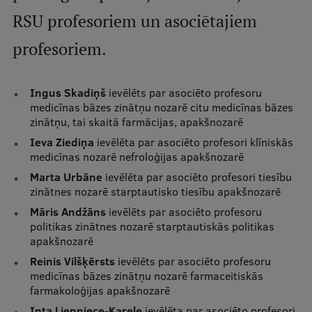
RSU profesoriem un asociētajiem
Studentu dzīve
profesoriem.
Studiju norises vietas
Fakultātes
Ingus Skadiņš
ievēlēts par asociēto profesoru
medicīnas bāzes zinātņu nozarē citu medicīnas bāzes
Mūsu cilvēki
zinātņu, tai skaitā farmācijas, apakšnozarē
Stratēģija
Ieva Ziediņa
ievēlēta par asociēto profesori klīniskās
medicīnas nozarē nefroloģijas apakšnozarē
Struktūra
Marta Urbāne
ievēlēta par asociēto profesori tiesību
zinātnes nozarē starptautisko tiesību apakšnozarē
Vēsture un tradīcijas
Māris Andžāns
ievēlēts par asociēto profesoru
Identitāte
politikas zinātnes nozarē starptautiskās politikas
apakšnozarē
RSU fonds
Reinis Vilšķērsts
ievēlēts par asociēto profesoru
medicīnas bāzes zinātņu nozarē farmaceitiskās
Aula
farmakoloģijas apakšnozarē
Muzeji un ekspozīcijas
Inta Liepniece-Karele
ievēlēta par asociēto profesori