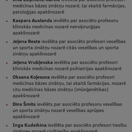
medicīnas bāzes zinātņu nozarē, tai skaitā farmācijas,
Ģerbonis
patoloģijas apakšnozarē
Projekti
Kaspars Auslands
ievēlēts par asociēto profesoru
klīniskās medicīnas nozarē neiroķirurģijas
Reitingi
apakšnozarē
Jeļena Reste
ievēlēta par asociēto profesori veselības
Virtuālā tūre
un sporta zinātņu nozarē citās veselības un sporta
zinātņu apakšnozarē
Ilgtspējīga attīstība
Jeļena Vrubļevska
ievēlēta par asociēto profesori
Studiju un vides pieejamība
klīniskās medicīnas nozarē psihiatrijas apakšnozarē
Oksana Koļesova
ievēlēta par asociēto profesori
Dati par 2025. gadu
medicīnas bāzes zinātņu, tai skaitā farmācijas, nozarē
Suvenīri un grāmatas
citu medicīnas bāzes zinātņu (imūnģenētikas)
apakšnozarē
Dins Šmits
ievēlēts par asociēto profesoru veselības
un sporta zinātņu nozarē veselības aprūpes
Mūžizglītība
apakšnozarē
Inga Kudeikina
ievēlēta par asociēto profesori tiesību
zinātnes nozarē civiltiesību apakšnozarē