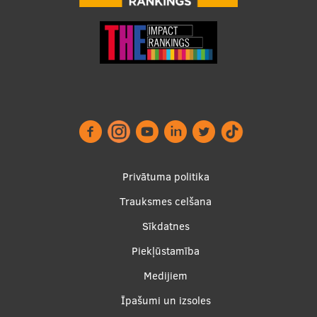
Footer
Privātuma politika
menu
Trauksmes celšana
Sīkdatnes
Piekļūstamība
Apakšējā
Medijiem
izvēlne2
Īpašumi un izsoles