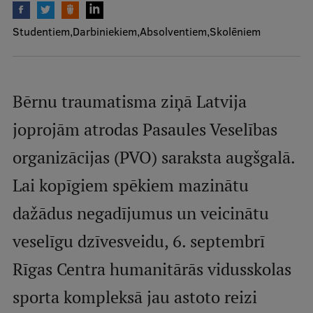
Mobile
Studentiem
Darbiniekiem
Absolventiem
Skolēniem
galvenā
Studiju iespējas
izvēlne
Pamatstudiju programmas
Bērnu traumatisma ziņā Latvija
Maģistra studiju programmas
joprojām atrodas Pasaules Veselības
Doktorantūra
organizācijas (PVO) saraksta augšgalā.
Rezidentūra
Lai kopīgiem spēkiem mazinātu
Uzņemšana
dažādus negadījumus un veicinātu
Praktiska informācija
veselīgu dzīvesveidu, 6. septembrī
Rīgas Centra humanitārās vidusskolas
Par RSU
sporta kompleksā jau astoto reizi