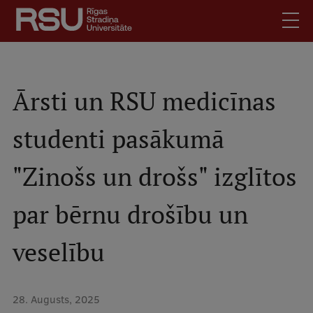
Pārlekt
uz
galveno
saturu
English
.
Latviski
Ārsti un RSU medicīnas
Mobile
Meklēt
Skolēniem
studenti pasākumā
augšējā
Studentiem
izvēlne
"Zinošs un drošs" izglītos
Absolventiem
Darbiniekiem
par bērnu drošību un
Darba devējiem
Bibliotēka
veselību
Kontakti
Vakances
28. Augusts, 2025