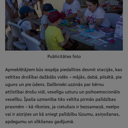
Ģerbonis
Projekti
Reitingi
Virtuālā tūre
Ilgtspējīga attīstība
Publicitātes foto
Studiju un vides pieejamība
Apmeklētājiem būs iespēja piedalīties desmit stacijās, kas
Dati par 2025. gadu
veltītas drošībai dažādās vidēs – mājās, dabā, pilsētā, pie
uguns un pie ūdens. Dalībnieki uzzinās par bērnu
Suvenīri un grāmatas
attīstībai drošu vidi, veselīgu uzturu un psihoemocionālo
veselību. Īpaša uzmanība tiks veltīta pirmās palīdzības
prasmēm – kā rīkoties, ja cietušais ir bezsamaņā, neelpo
Mūžizglītība
vai ir aizrijies un kā sniegt palīdzību lūzumu, asiņošanas,
apdegumu un slīkšanas gadījumā.