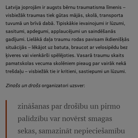
Ētikas un līdztiesības mācības
Latvija joprojām ir augsts bērnu traumatisma līmenis –
visbiežāk traumas tiek gūtas mājās, skolā, transporta
Atvērtā universitāte
tuvumā un brīvā dabā. Tipiskākie ievainojumi ir lūzumi,
Sagatavošanas kursi
sasitumi, apdegumi, applaucējumi un saindēšanās
gadījumi. Lielākā daļa traumu rodas pavisam ikdienišķās
Profesionālās pilnveides kursi
situācijās – lēkājot uz batuta, braucot ar velosipēdu bez
ESF kvalifikācijas celšanas kursi
ķiveres vai vienkārši spēlējoties. Vasarā traumu skaits
pamatskolas vecuma skolēniem pieaug par vairāk nekā
Pedagoģiskās izaugsmes centrs
trešdaļu – visbiežāk tie ir kritieni, sastiepumi un lūzumi.
Kvalifikācijas atbilstības pārbaude
Zinošs un drošs
organizatori uzsver:
Pētniecība
zināšanas par drošību un pirmo
palīdzību var novērst smagas
Zinātniskie institūti un laboratorijas
sekas, samazināt nepieciešamību