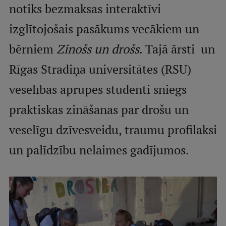
notiks bezmaksas interaktīvi
Studentu dzīve
izglītojošais pasākums vecākiem un
Studiju norises vietas
bērniem
Zinošs un drošs
. Tajā ārsti un
Fakultātes
Rīgas Stradiņa universitātes (RSU)
Mūsu cilvēki
veselības aprūpes studenti sniegs
Stratēģija
praktiskas zināšanas par drošu un
Struktūra
veselīgu dzīvesveidu, traumu profilaksi
Vēsture un tradīcijas
un palīdzību nelaimes gadījumos.
Identitāte
RSU fonds
Aula
Muzeji un ekspozīcijas