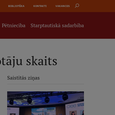
BIBLIOTĒKA
KONTAKTI
VAKANCES
Pētniecība
Starptautiskā sadarbība
tāju skaits
Saistītās ziņas