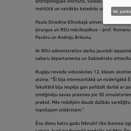
antropoloģijas institūtā, Valodu centrā, Ķīna
institūtā un vairākās katedrās un zinātniskajā
Nē, paldi
Paula Stradiņa Klīniskajā universitātes slimn
ķirurgus un RSU mācībspēkus – prof. Romanu Lā
Pavāru un Andreju Brikunu.
Ar RSU administratīvo darbu jaunieši iepazinā
sakaru departamenta un Sabiedrisko attiecību
Rugāju novada vidusskolas 12. klases skolnie
atzina: "Šī bija interesantākā un noderīgākā 
fakultātē bija iespēja gan palīdzēt darbā ar pa
izmēģināju savas prasmes pie 3D simulatoriem 
praksē. Mēs redzējām daudz dažādu sarežģītu 
topošajam zobārstam.”
Ēnu dienu katru gadu februārī rīko biznesa izg
Latvija, kurā tradicionāli piedalās arī RSU. Ē