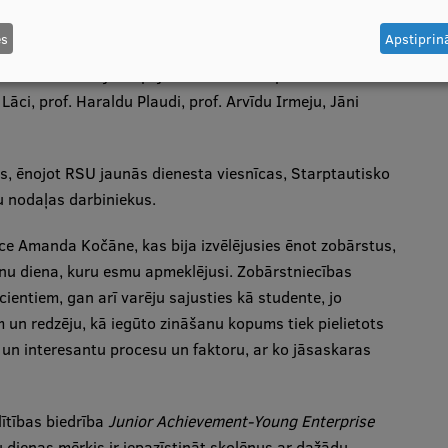
s studiju centrā, RSU muzejā, RSU Stomatoloģijas
s laboratorijās.
es
Apstiprinā
īcā skolēniem bija iespēja ēnot daudzus pazīstamus
ci, prof. Haraldu Plaudi, prof. Arvīdu Irmeju, Jāni
s, ēnojot RSU jaunās dienesta viesnīcas, Starptautisko
 nodaļas darbiniekus.
ce Amanda Kočāne, kas bija izvēlējusies ēnot zobārstus,
Ēnu diena, kuru esmu apmeklējusi. Zobārstniecības
cientiem, gan arī varēju sajusties kā studente, jo
un redzēju, kā iegūto zināšanu kopums tiek pielietots
un interesantu procesu un faktoru, ar ko jāsaskaras
lītības biedrība
Junior Achievement-Young Enterprise
nu dienas mērķis ir iepazīstināt skolēnus ar dažādu