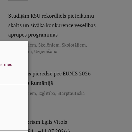
Studijām RSU rekordliels pieteikumu
skaits un sīvāka konkurence veselības
aprūpes programmās
,
,
,
Darbiniekiem
Skolēniem
Skolotājiem
,
Studentiem
Uzņemšana
as mēs
RSU dalās pieredzē pēc EUNIS 2026
kongresa Rumānijā
,
,
Darbiniekiem
Izglītība
Starptautiskā
sadarbība
In memoriam Egils Vītols
(30.06.1941.–11.07.2026.)