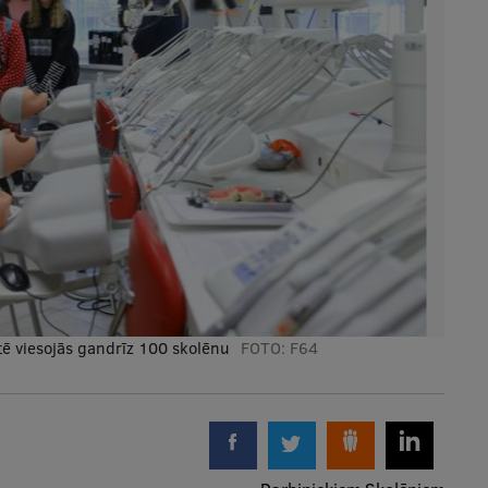
tē viesojās gandrīz 100 skolēnu
FOTO:
F64