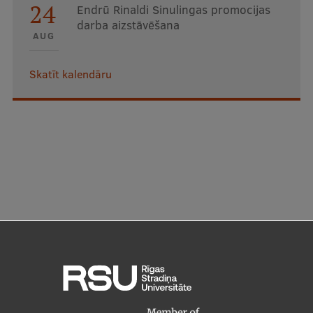
24
Endrū Rinaldi Sinulingas promocijas
darba aizstāvēšana
AUG
Skatīt kalendāru