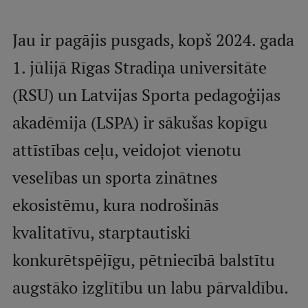
Mobile
galvenā
Studiju iespējas
Jau ir pagājis pusgads, kopš 2024. gada
izvēlne
1. jūlijā Rīgas Stradiņa universitāte
(RSU) un Latvijas Sporta pedagoģijas
Pamatstudiju programmas
akadēmija (LSPA) ir sākušas kopīgu
Maģistra studiju programmas
Doktorantūra
attīstības ceļu, veidojot vienotu
Rezidentūra
veselības un sporta zinātnes
Uzņemšana
ekosistēmu, kura nodrošinās
Praktiska informācija
kvalitatīvu, starptautiski
konkurētspējīgu, pētniecībā balstītu
Par RSU
augstāko izglītību un labu pārvaldību.