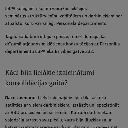
Pētniecības datu pārvaldība
LSPA kolēģiem rīkojām vairākus iekšējos
RSU zinātnes portāls
seminārus struktūrvienību vadītājiem un darbiniekiem par
atbalstu, kuru var sniegt Personāla departaments.
Zinātnes ietekme
Pētniecības platformas
Tagad kādu brīdi ir bijusi pauze, tomēr domāju, ka
drīzumā atjaunosim klātienes konsultācijas ar Personāla
Doktorantūras skola
departamentu LSPA ēkā Brīvības gatvē 333.
Pētniecības pakalpojumi
Pētniecības projekti
Kādi bija lielākie izaicinājumi
Zinātnieku brokastis
konsolidācijas gaitā?
Vertikāli integrētie projekti
Dace Jasmane:
Liels izaicinājums bija tik īsā laikā
Zinātniskās konferences
satikties ar visiem darbiniekiem, izstāstīt un iepazīstināt
ar RSU procesiem un sistēmām. Katram darbiniekam
Inovāciju centrs
vajadzēja atrast savu pieeju, katrs bija jāuzklausa un
katram jāatrod pareizie vārdi un līdzsvars. Tikāmies pat