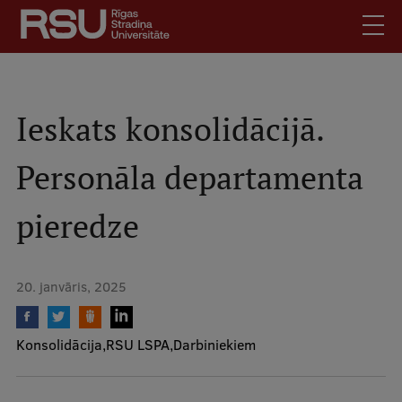
Pārlekt
uz
galveno
saturu
English
.
Latviski
Ieskats konsolidācijā.
Mobile
Meklēt
Skolēniem
Personāla departamenta
augšējā
Studentiem
izvēlne
pieredze
Absolventiem
Darbiniekiem
Darba devējiem
20. janvāris, 2025
Bibliotēka
Kontakti
Konsolidācija
RSU LSPA
Darbiniekiem
Vakances