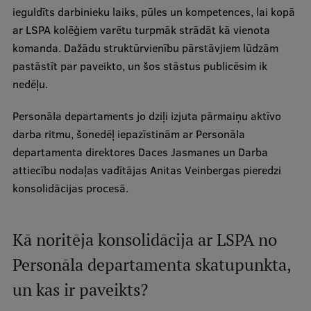
ieguldīts darbinieku laiks, pūles un kompetences, lai kopā
Ģerbonis
ar LSPA kolēģiem varētu turpmāk strādāt kā vienota
Projekti
komanda. Dažādu struktūrvienību pārstāvjiem lūdzām
pastāstīt par paveikto, un šos stāstus publicēsim ik
Reitingi
nedēļu.
Virtuālā tūre
Personāla departaments jo dziļi izjuta pārmaiņu aktīvo
Ilgtspējīga attīstība
darba ritmu, šonedēļ iepazīstinām ar Personāla
departamenta direktores Daces Jasmanes un Darba
Studiju un vides pieejamība
attiecību nodaļas vadītājas Anitas Veinbergas pieredzi
Dati par 2025. gadu
konsolidācijas procesā.
Suvenīri un grāmatas
Kā noritēja konsolidācija ar LSPA no
Personāla departamenta skatupunkta,
Mūžizglītība
un kas ir paveikts?