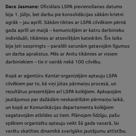
Ētikas un līdztiesības mācības
Dace Jasmane:
Oficiālais LSPA pievienošanas datums
bija 1. jūlijs, bet darbu pie konsolidācijas sākām krietni
Atvērtā universitāte
agrāk – jau aprīlī. Sākām tikties ar LSPA cilvēkiem pērnā
Sagatavošanas kursi
gada aprīlī un maijā – komunicējām ar katru darbinieku
individuāli, tikāmies ar atsevišķām katedrām. Šis laiks
Profesionālās pilnveides kursi
bija ļoti saspringts – paralēli sarunām gatavojām līgumus
ESF kvalifikācijas celšanas kursi
un darba aprakstus. Mēs ar Anitu tikāmies ar visiem
darbiniekiem – tie ir vairāk nekā 100 cilvēku.
Pedagoģiskās izaugsmes centrs
Kopā ar aģentūru
Kantar
organizējām aptauju LSPA
Kvalifikācijas atbilstības pārbaude
cilvēkiem par to, kā viņi jūtas pārmaiņu procesā, un
rezultātus prezentējām arī LSPA kolēģiem. Apkopojām
jautājumus par dažādām neskaidrībām pārmaiņu laikā,
Pētniecība
un kopā ar Komunikācijas departamenta kolēģiem
sagatavojām atbildes uz tiem. Plānojam līdzīgu, pašu
spēkiem organizētu aptauju veikt šā gada vasarā, lai
Zinātniskie institūti un laboratorijas
varētu skatīties dinamikā svarīgāko jautājumu attīstību.