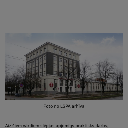
Studentu dzīve
Studiju norises vietas
Fakultātes
Mūsu cilvēki
Stratēģija
Struktūra
Vēsture un tradīcijas
Identitāte
RSU fonds
Foto no LSPA arhīva
Aula
Muzeji un ekspozīcijas
Aiz šiem vārdiem slēpjas apjomīgs praktisks darbs,