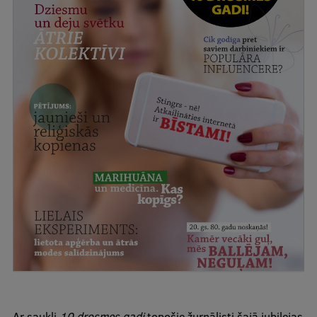
Ģerbonis
Projekti
Reitingi
Virtuālā tūre
Ilgtspējīga attīstība
Studiju un vides pieejamība
Dati par 2025. gadu
Suvenīri un grāmatas
Mūžizglītība
Ar saukli
10 drosmes gadi
topošie žurnālisti šajā jubilejas