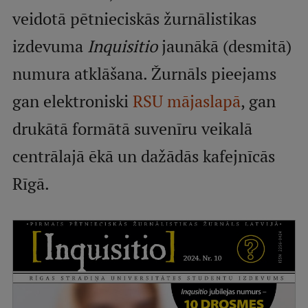
veidotā pētnieciskās žurnālistikas
Studentu dzīve
izdevuma
Inquisitio
jaunākā (desmitā)
Studiju norises vietas
numura atklāšana. Žurnāls pieejams
Fakultātes
gan elektroniski
RSU mājaslapā
, gan
Mūsu cilvēki
drukātā formātā suvenīru veikalā
Stratēģija
centrālajā ēkā un dažādās kafejnīcās
Struktūra
Rīgā.
Vēsture un tradīcijas
Identitāte
RSU fonds
Aula
Muzeji un ekspozīcijas