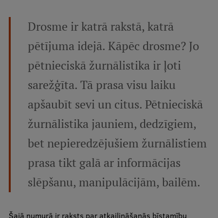
Pētniecības datu pārvaldība
RSU zinātnes portāls
Drosme ir katrā rakstā, katrā
Zinātnes ietekme
pētījuma idejā. Kāpēc drosme? Jo
Pētniecības platformas
pētnieciskā žurnālistika ir ļoti
Doktorantūras skola
sarežģīta. Tā prasa visu laiku
Pētniecības pakalpojumi
apšaubīt sevi un citus. Pētnieciskā
Pētniecības projekti
žurnālistika jauniem, dedzīgiem,
Zinātnieku brokastis
bet nepieredzējušiem žurnālistiem
Vertikāli integrētie projekti
prasa tikt galā ar informācijas
Zinātniskās konferences
slēpšanu, manipulācijām, bailēm.
Inovāciju centrs
Šajā numurā ir raksts par atkailināšanās bīstamību