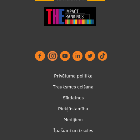
Footer
Privātuma politika
menu
Trauksmes celšana
Sīkdatnes
Piekļūstamība
Apakšējā
Medijiem
izvēlne2
Īpašumi un izsoles