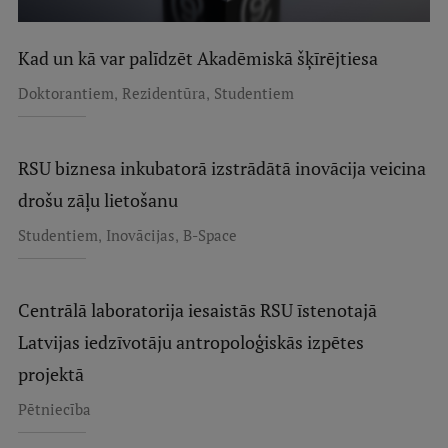
Kad un kā var palīdzēt Akadēmiskā šķīrējtiesa
,
,
Doktorantiem
Rezidentūra
Studentiem
RSU biznesa inkubatorā izstrādātā inovācija veicina
drošu zāļu lietošanu
,
,
Studentiem
Inovācijas
B-Space
Centrālā laboratorija iesaistās RSU īstenotajā
Latvijas iedzīvotāju antropoloģiskās izpētes
projektā
Pētniecība