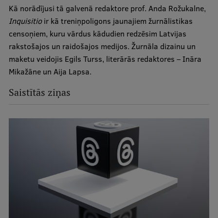
Kā norādījusi tā galvenā redaktore prof. Anda Rožukalne,
Inquisitio
ir kā treniņpoligons jaunajiem žurnālistikas
censoņiem, kuru vārdus kādudien redzēsim Latvijas
rakstošajos un raidošajos medijos. Žurnāla dizainu un
maketu veidojis Egils Turss, literārās redaktores – Ināra
Mikažāne un Aija Lapsa.
Saistītās ziņas