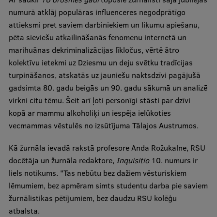
Ētikas un līdztiesības mācības
numurā atklāj populāras influenceres negodprātīgo
attieksmi pret saviem darbiniekiem un likumu apiešanu,
Atvērtā universitāte
pēta sieviešu atkailināšanās fenomenu internetā un
Sagatavošanas kursi
marihuānas dekriminalizācijas līkločus, vērtē ātro
kolektīvu ietekmi uz Dziesmu un deju svētku tradīcijas
Profesionālās pilnveides kursi
turpināšanos, atskatās uz jauniešu naktsdzīvi pagājušā
ESF kvalifikācijas celšanas kursi
gadsimta 80. gadu beigās un 90. gadu sākumā un analizē
virkni citu tēmu. Šeit arī ļoti personīgi stāsti par dzīvi
Pedagoģiskās izaugsmes centrs
kopā ar mammu alkoholiķi un iespēja ielūkoties
Kvalifikācijas atbilstības pārbaude
vecmammas vēstulēs no izsūtījuma Tālajos Austrumos.
Kā žurnāla ievadā rakstā profesore Anda Rožukalne, RSU
docētāja un žurnāla redaktore,
Inquisitio
10. numurs ir
Pētniecība
liels notikums. "Tas nebūtu bez dažiem vēsturiskiem
lēmumiem, bez apmēram simts studentu darba pie saviem
žurnālistikas pētījumiem, bez daudzu RSU kolēģu
Zinātniskie institūti un laboratorijas
atbalsta.