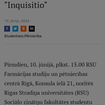
"Inquisitio"
Mobile
galvenā
Studiju iespējas
izvēlne
10. jūnijs, 2024
Pamatstudiju programmas
Studentiem
Pētniecība
Maģistra studiju programmas
Doktorantūra
Rezidentūra
Pirmdien, 10. jūnijā, plkst. 15.00 RSU
Uzņemšana
Farmācijas studiju un pētniecības
Praktiska informācija
centrā Rīgā, Konsula ielā 21, noritēs
Rīgas Stradiņa universitātes (RSU)
Par RSU
Sociālo zinātņu fakultātes studentu