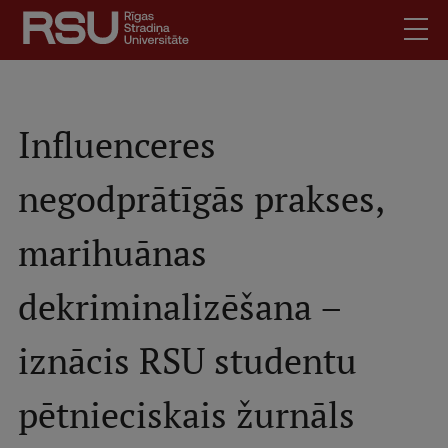
Pārlekt
uz
galveno
saturu
English
.
Latviski
Influenceres
Mobile
Meklēt
Skolēniem
negodprātīgās prakses,
augšējā
Studentiem
izvēlne
marihuānas
Absolventiem
Darbiniekiem
dekriminalizēšana –
Darba devējiem
Bibliotēka
iznācis RSU studentu
Kontakti
pētnieciskais žurnāls
Vakances