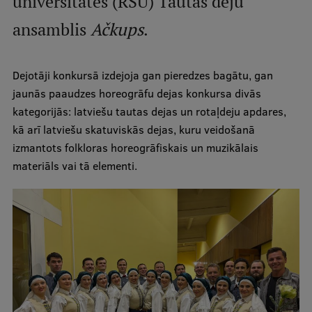
universitātes (RSU) Tautas deju
ansamblis
Ačkups
.
Studentu dzīve
Studiju norises vietas
Dejotāji konkursā izdejoja gan pieredzes bagātu, gan
Fakultātes
jaunās paaudzes horeogrāfu dejas konkursa divās
kategorijās: latviešu tautas dejas un rotaļdeju apdares,
Mūsu cilvēki
kā arī latviešu skatuviskās dejas, kuru veidošanā
Stratēģija
izmantots folkloras horeogrāfiskais un muzikālais
materiāls vai tā elementi.
Struktūra
Vēsture un tradīcijas
Identitāte
RSU fonds
Aula
Muzeji un ekspozīcijas