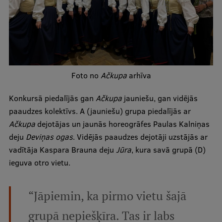
Ģerbonis
Projekti
Reitingi
Virtuālā tūre
Foto no
Ačkupa
arhīva
Ilgtspējīga attīstība
Konkursā piedalījās gan
Ačkupa
jauniešu, gan vidējās
Studiju un vides pieejamība
paaudzes kolektīvs. A (jauniešu) grupa piedalījās ar
Ačkupa
dejotājas un jaunās horeogrāfes Paulas Kalniņas
Dati par 2025. gadu
deju
Deviņas ogas
. Vidējās paaudzes dejotāji uzstājās ar
Suvenīri un grāmatas
vadītāja Kaspara Brauna deju
Jūra
, kura savā grupā (D)
ieguva otro vietu.
Mūžizglītība
“Jāpiemin, ka pirmo vietu šajā
grupā nepiešķīra. Tas ir labs