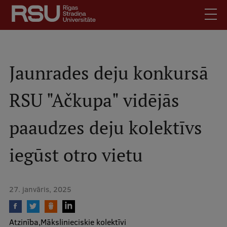
Pārlekt
uz
galveno
saturu
English
.
Latviski
Jaunrades deju konkursā
Mobile
Meklēt
Skolēniem
RSU "Ačkupa" vidējās
augšējā
Studentiem
izvēlne
paaudzes deju kolektīvs
Absolventiem
Darbiniekiem
iegūst otro vietu
Darba devējiem
Bibliotēka
27. janvāris, 2025
Kontakti
Vakances
Atzinība
Mākslinieciskie kolektīvi