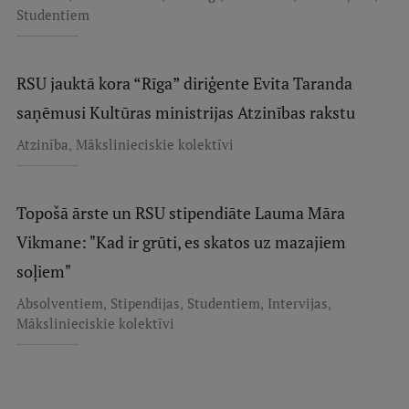
Studentiem
RSU jauktā kora “Rīga” diriģente Evita Taranda
saņēmusi Kultūras ministrijas Atzinības rakstu
,
Atzinība
Mākslinieciskie kolektīvi
Topošā ārste un RSU stipendiāte Lauma Māra
Vikmane: "Kad ir grūti, es skatos uz mazajiem
soļiem"
,
,
,
,
Absolventiem
Stipendijas
Studentiem
Intervijas
Mākslinieciskie kolektīvi