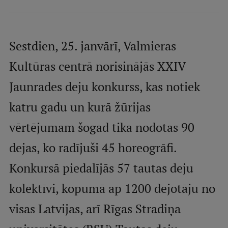
Mobile
galvenā
Studiju iespējas
izvēlne
Sestdien, 25. janvārī, Valmieras
Kultūras centrā norisinājās XXIV
Pamatstudiju programmas
Jaunrades deju konkurss, kas notiek
Maģistra studiju programmas
katru gadu un kurā žūrijas
Doktorantūra
vērtējumam šogad tika nodotas 90
Rezidentūra
dejas, ko radījuši 45 horeogrāfi.
Uzņemšana
Konkursā piedalījās 57 tautas deju
Praktiska informācija
kolektīvi, kopumā ap 1200 dejotāju no
visas Latvijas, arī Rīgas Stradiņa
Par RSU