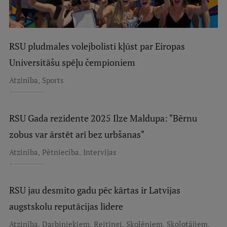
Starptautiskā sadarbība
RSU pludmales volejbolisti kļūst par Eiropas
Mobilitātes programmas
Universitāšu spēļu čempioniem
Starptautiskie projekti
,
Atzinība
Sports
Starptautiskie sadarbības partneri
EURAXESS RSU kontaktpunkts
RSU Gada rezidente 2025 Ilze Maldupa: "Bērnu
zobus var ārstēt arī bez urbšanas"
EATRIS koordinators Latvijā
,
,
Atzinība
Pētniecība
Intervijas
RSU jau desmito gadu pēc kārtas ir Latvijas
augstskolu reputācijas līdere
,
,
,
,
,
Atzinība
Darbiniekiem
Reitingi
Skolēniem
Skolotājiem