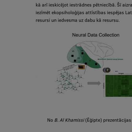
kā arī ieskicējot iestrādnes pētniecībā. Šī aiz
iezīmēt ekopsiholoģijas attīstības iespējas Lat
resursi un iedvesma uz dabu kā resursu.
No
B. Al Khamissi
(Ēģipte) prezentācija