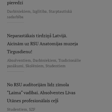
pieredzi
,
,
Darbiniekiem
Izglītība
Starptautiskā
sadarbība
Neparastākais tirdziņš Latvijā.
Aicinām uz RSU Anatomijas muzeja
Tirgusdienu!
,
,
Absolventiem
Darbiniekiem
Tradicionālie
,
,
pasākumi
Skolēniem
Studentiem
No RSU auditorijām līdz zīmola
"Laima" vadībai. Absolventes Līvas
Utānes profesionālais ceļš
,
Studentiem
SZF