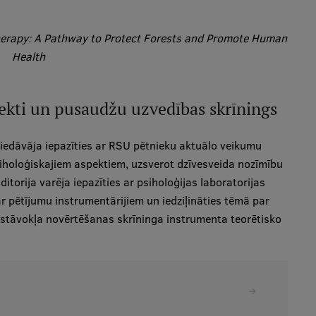
herapy: A Pathway to Protect Forests and Promote Human
Health
ekti un pusaudžu uzvedības skrīnings
piedāvāja iepazīties ar RSU pētnieku aktuālo veikumu
holoģiskajiem aspektiem, uzsverot dzīvesveida nozīmību
orija varēja iepazīties ar psiholoģijas laboratorijas
r pētījumu instrumentārijiem un iedziļināties tēmā par
tāvokļa novērtēšanas skrīninga instrumenta teorētisko