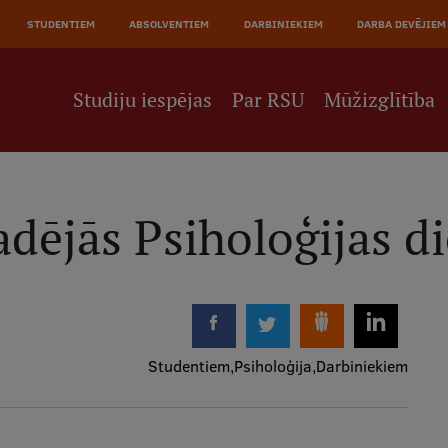
JĀ
STUDENTIEM
ABSOLVENTIEM
DARBINIEKIEM
DARBA DEVĒJIEM
NE
Studiju iespējas
Par RSU
Mūžizglītība
dējās Psiholoģijas d
Studentiem
Psiholoģija
Darbiniekiem