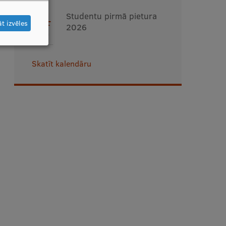
24
Studentu pirmā pietura
t izvēles
2026
AUG
Skatīt kalendāru