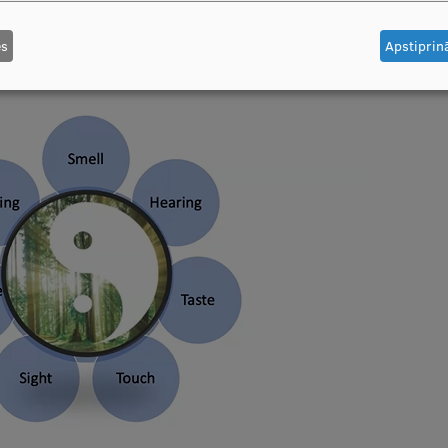
es
Apstiprinā