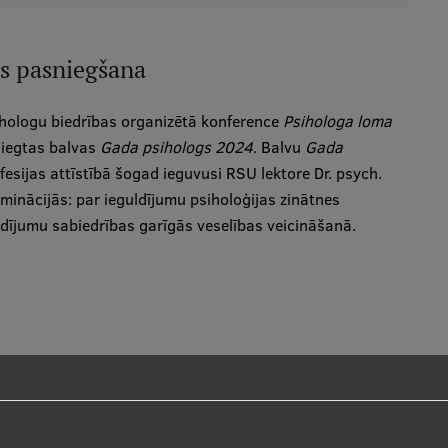
s pasniegšana
sihologu biedrības organizētā konference
Psihologa loma
niegtas balvas
Gada psihologs 2024
. Balvu
Gada
fesijas attīstībā šogad ieguvusi RSU lektore Dr. psych.
ominācijās: par ieguldījumu psiholoģijas zinātnes
ldījumu sabiedrības garīgās veselības veicināšanā.