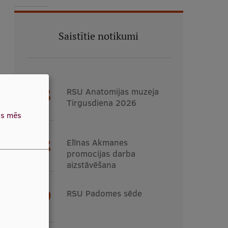
Saistītie notikumi
08
RSU Anatomijas muzeja
Tirgusdiena 2026
AUG
as mēs
18
Elīnas Akmanes
promocijas darba
AUG
aizstāvēšana
19
RSU Padomes sēde
AUG