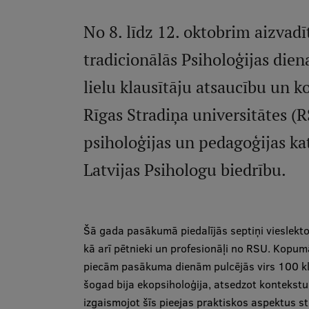
No 8. līdz 12. oktobrim aizvadī
tradicionālās Psiholoģijas dien
lielu klausītāju atsaucību un k
Rīgas Stradiņa universitātes (R
psiholoģijas un pedagoģijas ka
Latvijas Psihologu biedrību.
Šā gada pasākumā piedalījās septiņi vieslekto
kā arī pētnieki un profesionāļi no RSU. Kopum
piecām pasākuma dienām pulcējās virs 100 kla
šogad bija ekopsiholoģija, atsedzot kontekstu
izgaismojot šīs pieejas praktiskos aspektus 