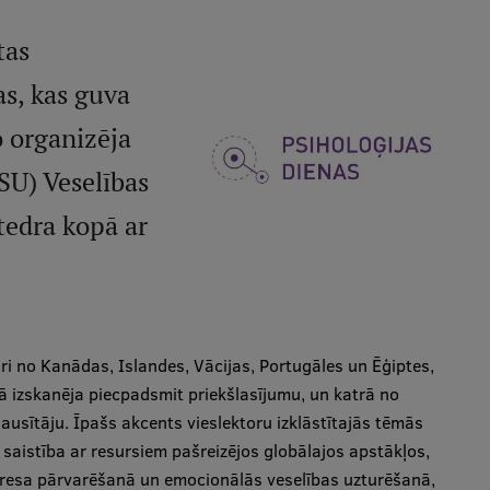
tas
as, kas guva
o organizēja
SU) Veselības
tedra kopā ar
ri no Kanādas, Islandes, Vācijas, Portugāles un Ēģiptes,
ā izskanēja piecpadsmit priekšlasījumu, un katrā no
usītāju. Īpašs akcents vieslektoru izklāstītajās tēmās
 saistība ar resursiem pašreizējos globālajos apstākļos,
stresa pārvarēšanā un emocionālās veselības uzturēšanā,