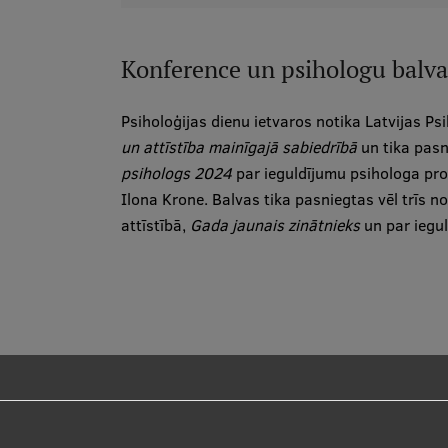
Konference un psihologu balva
Psiholoģijas dienu ietvaros notika Latvijas P
un attīstība mainīgajā sabiedrībā
un tika pas
psihologs 2024
par ieguldījumu psihologa pro
Ilona Krone. Balvas tika pasniegtas vēl trīs n
attīstībā,
Gada jaunais zinātnieks
un par iegu