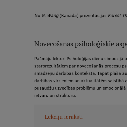
No
G. Wang
(Kanāda) prezentācijas
Forest T
Novecošanās psiholoģiskie asp
Pašmāju lektori Psiholoģijas dienu simpozijā 
starprezultātiem par novecošanās procesu psi
smadzeņu darbības kontekstā. Tāpat plašā audit
darbības virzieniem un aktualitātēm saistībā a
pusaudžu uzvedības problēmu un emocionālā s
ietvaru un struktūru.
Lekciju ieraksti