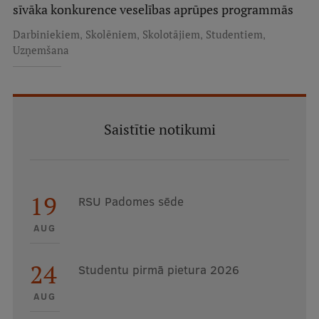
sīvāka konkurence veselības aprūpes programmās
Starptautiskā sadarbība
,
,
,
,
Darbiniekiem
Skolēniem
Skolotājiem
Studentiem
Uzņemšana
Mobilitātes programmas
Starptautiskie projekti
Saistītie notikumi
Starptautiskie sadarbības partneri
EURAXESS RSU kontaktpunkts
EATRIS koordinators Latvijā
19
RSU Padomes sēde
AUG
24
Studentu pirmā pietura 2026
AUG