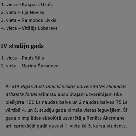
1. vieta – Kaspars Ozols
2. vieta – Iļja Noviks
Studentu dzīve
3. vieta – Raimonds Livkis
Studiju norises vietas
4. vieta – Vitālijs Lobarevs
Fakultātes
IV studiju gads
Mūsu cilvēki
1. vieta – Pauls Sīlis
Stratēģija
2. vieta – Marina Šaronova
Struktūra
Vēsture un tradīcijas
Ar SIA
Rīgas Austrumu klīniskās universitātes slimnīcas
atbalsta fonds
atbalstu absolūtajam uzvarētājam tika
Identitāte
piešķirta 100 Ls naudas balva un 2 naudas balvas 75 Ls
RSU fonds
vērtībā 4. un 5. studiju gada pirmās vietas ieguvējiem. Šī
gada olimpiādes absolūtā uzvarētāja Renāte Akermane
Aula
arī iepriekšējā gadā guvusi 1. vietu kā 5. kursa studente.
Muzeji un ekspozīcijas