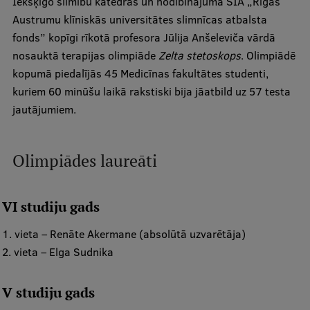
Iekšķīgo slimību katedras un nodibinājuma SIA „Rīgas
Mobile
Austrumu klīniskās universitātes slimnīcas atbalsta
galvenā
Studiju iespējas
fonds” kopīgi rīkotā profesora Jūlija Anšeleviča vārdā
nosauktā terapijas olimpiāde
Zelta stetoskops
. Olimpiādē
izvēlne
kopumā piedalījās 45 Medicīnas fakultātes studenti,
kuriem 60 minūšu laikā rakstiski bija jāatbild uz 57 testa
Pamatstudiju programmas
jautājumiem.
Maģistra studiju programmas
Doktorantūra
Olimpiādes laureāti
Rezidentūra
Uzņemšana
VI studiju gads
Praktiska informācija
1. vieta – Renāte Akermane (absolūtā uzvarētāja)
2. vieta – Elga Sudnika
Par RSU
V studiju gads