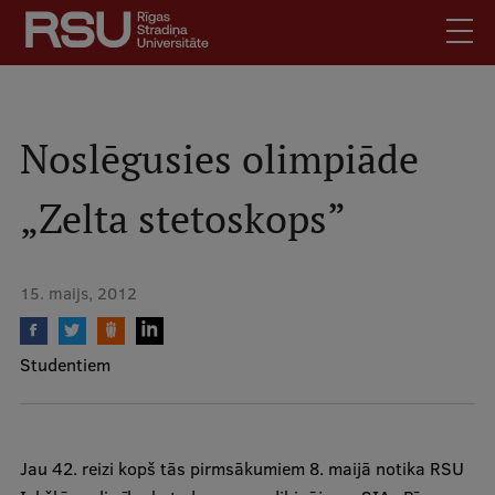
Pārlekt
uz
galveno
saturu
English
.
Latviski
Noslēgusies olimpiāde
Mobile
Meklēt
Skolēniem
„Zelta stetoskops”
augšējā
Studentiem
izvēlne
Absolventiem
15. maijs, 2012
Darbiniekiem
Darba devējiem
Studentiem
Bibliotēka
Kontakti
Vakances
Jau 42. reizi kopš tās pirmsākumiem 8. maijā notika RSU