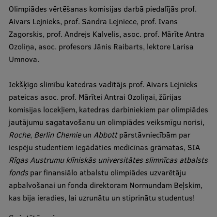
Olimpiādes vērtēšanas komisijas darbā piedalījās prof.
Ģerbonis
Aivars Lejnieks, prof. Sandra Lejniece, prof. Ivans
Projekti
Zagorskis, prof. Andrejs Kalvelis, asoc. prof. Mārīte Antra
Ozoliņa, asoc. profesors Jānis Raibarts, lektore Larisa
Reitingi
Umnova.
Virtuālā tūre
Iekšķīgo slimību katedras vadītājs prof. Aivars Lejnieks
Ilgtspējīga attīstība
pateicas asoc. prof. Mārītei Antrai Ozoliņai, žūrijas
Studiju un vides pieejamība
komisijas locekļiem, katedras darbiniekiem par olimpiādes
jautājumu sagatavošanu un olimpiādes veiksmīgu norisi,
Dati par 2025. gadu
Roche
,
Berlin Chemie
un
Abbott
pārstāvniecībām par
Suvenīri un grāmatas
iespēju studentiem iegādāties medicīnas grāmatas, SIA
Rīgas Austrumu klīniskās universitātes slimnīcas atbalsts
fonds
par finansiālo atbalstu olimpiādes uzvarētāju
Mūžizglītība
apbalvošanai un fonda direktoram Normundam Beļskim,
kas bija ieradies, lai uzrunātu un stiprinātu studentus!