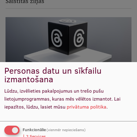
Saistītās ziņas
Ētikas un līdztiesības mācības
Atvērtā universitāte
Sagatavošanas kursi
Profesionālās pilnveides kursi
ESF kvalifikācijas celšanas kursi
Pedagoģiskās izaugsmes centrs
Personas datu un sīkfailu
izmantošana
Kvalifikācijas atbilstības pārbaude
Lūdzu, izvēlieties pakalpojumus un trešo pušu
Kad un kā var palīdzēt Akadēmiskā šķīrējtiesa
lietojumprogrammas, kuras mēs vēlētos izmantot.
Lai
Pētniecība
iepazītos, lūdzu, lasiet mūsu
privātuma politika
.
,
,
Doktorantiem
Rezidentūra
Studentiem
Zinātniskie institūti un laboratorijas
Funkcionālie
(vienmēr nepieciešams)
RSU biznesa inkubatorā izstrādātā inovācija veicina
↓
2
Services