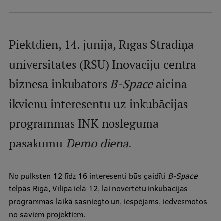
Mobile
galvenā
Studiju iespējas
izvēlne
Piektdien, 14. jūnijā, Rīgas Stradiņa
universitātes (RSU) Inovāciju centra
Pamatstudiju programmas
biznesa inkubators
B-Space
aicina
Maģistra studiju programmas
ikvienu interesentu uz inkubācijas
Doktorantūra
programmas INK noslēguma
Rezidentūra
pasākumu
Demo diena
.
Uzņemšana
Praktiska informācija
No pulksten 12 līdz 16 interesenti būs gaidīti
B-Space
telpās Rīgā, Vīlipa ielā 12, lai novērtētu inkubācijas
programmas laikā sasniegto un, iespējams, iedvesmotos
Par RSU
no saviem projektiem.