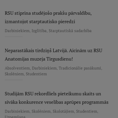
Starptautiskā sadarbība
RSU stiprina studējošo prakšu pārvaldību,
izmantojot starptautisko pieredzi
Mobilitātes programmas
,
,
Darbiniekiem
Izglītība
Starptautiskā sadarbība
Starptautiskie projekti
Neparastākais tirdziņš Latvijā. Aicinām uz RSU
Starptautiskie sadarbības partneri
Anatomijas muzeja Tirgusdienu!
EURAXESS RSU kontaktpunkts
,
,
,
Absolventiem
Darbiniekiem
Tradicionālie pasākumi
EATRIS koordinators Latvijā
,
Skolēniem
Studentiem
Studijām RSU rekordliels pieteikumu skaits un
sīvāka konkurence veselības aprūpes programmās
,
,
,
,
Darbiniekiem
Skolēniem
Skolotājiem
Studentiem
Uzņemšana