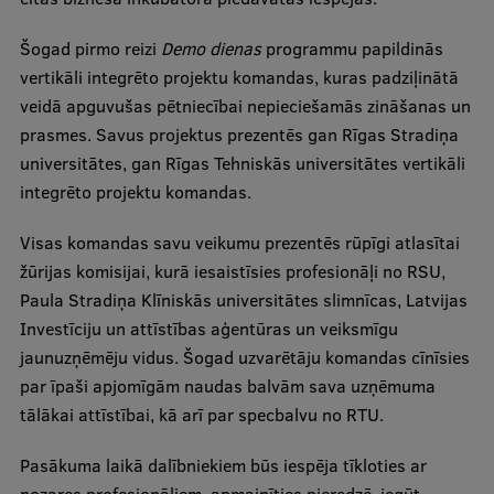
Ģerbonis
Šogad pirmo reizi
Demo dienas
programmu papildinās
Projekti
vertikāli integrēto projektu komandas, kuras padziļinātā
veidā apguvušas pētniecībai nepieciešamās zināšanas un
Reitingi
prasmes. Savus projektus prezentēs gan Rīgas Stradiņa
Virtuālā tūre
universitātes, gan Rīgas Tehniskās universitātes vertikāli
integrēto projektu komandas.
Ilgtspējīga attīstība
Visas komandas savu veikumu prezentēs rūpīgi atlasītai
Studiju un vides pieejamība
žūrijas komisijai, kurā iesaistīsies profesionāļi no RSU,
Dati par 2025. gadu
Paula Stradiņa Klīniskās universitātes slimnīcas, Latvijas
Investīciju un attīstības aģentūras un veiksmīgu
Suvenīri un grāmatas
jaunuzņēmēju vidus. Šogad uzvarētāju komandas cīnīsies
par īpaši apjomīgām naudas balvām sava uzņēmuma
tālākai attīstībai, kā arī par specbalvu no RTU.
Mūžizglītība
Pasākuma laikā dalībniekiem būs iespēja tīkloties ar