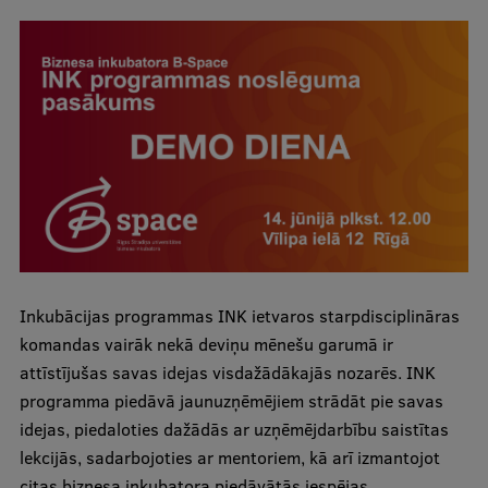
Studentu dzīve
Studiju norises vietas
Fakultātes
Mūsu cilvēki
Stratēģija
Struktūra
Vēsture un tradīcijas
Inkubācijas programmas INK ietvaros starpdisciplināras
komandas vairāk nekā deviņu mēnešu garumā ir
Identitāte
attīstījušas savas idejas visdažādākajās nozarēs. INK
RSU fonds
programma piedāvā jaunuzņēmējiem strādāt pie savas
idejas, piedaloties dažādās ar uzņēmējdarbību saistītas
Aula
lekcijās, sadarbojoties ar mentoriem, kā arī izmantojot
Muzeji un ekspozīcijas
citas biznesa inkubatora piedāvātās iespējas.