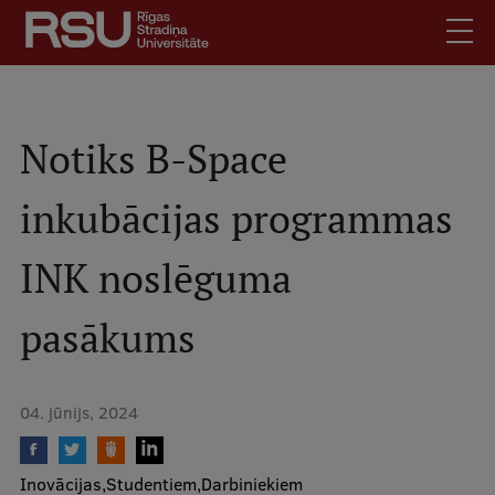
Pārlekt
uz
galveno
saturu
English
.
Latviski
Notiks B-Space
Mobile
Meklēt
Skolēniem
inkubācijas programmas
augšējā
Studentiem
izvēlne
INK noslēguma
Absolventiem
Darbiniekiem
pasākums
Darba devējiem
Bibliotēka
04. jūnijs, 2024
Kontakti
Vakances
Inovācijas
Studentiem
Darbiniekiem