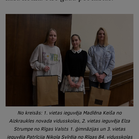
Studentu dzīve
Studiju norises vietas
Fakultātes
Mūsu cilvēki
Stratēģija
Struktūra
Vēsture un tradīcijas
Identitāte
RSU fonds
No kreisās: 1. vietas ieguvēja Madlēna Keiša no
Aizkraukles novada vidusskolas, 2. vietas ieguvēja Elza
Aula
Strumpe no Rīgas Valsts 1. ģimnāzijas un 3. vietas
Muzeji un ekspozīcijas
ieguvēja Patrīcija Nikola Svīrēja no Rīgas 84.
vidusskolas