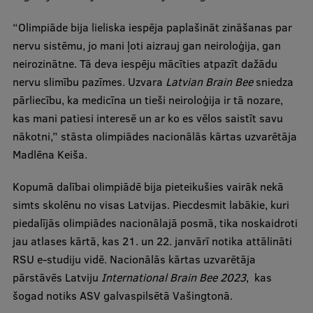
Ģerbonis
“Olimpiāde bija lieliska iespēja paplašināt zināšanas par
nervu sistēmu, jo mani ļoti aizrauj gan neiroloģija, gan
Projekti
neirozinātne. Tā deva iespēju mācīties atpazīt dažādu
Reitingi
nervu slimību pazīmes. Uzvara
Latvian Brain Bee
sniedza
pārliecību, ka medicīna un tieši neiroloģija ir tā nozare,
Virtuālā tūre
kas mani patiesi interesē un ar ko es vēlos saistīt savu
Ilgtspējīga attīstība
nākotni,” stāsta olimpiādes nacionālās kārtas uzvarētāja
Madlēna Keiša.
Studiju un vides pieejamība
Dati par 2025. gadu
Kopumā dalībai olimpiādē bija pieteikušies vairāk nekā
simts skolēnu no visas Latvijas. Piecdesmit labākie, kuri
Suvenīri un grāmatas
piedalījās olimpiādes nacionālajā posmā, tika noskaidroti
jau atlases kārtā, kas 21. un 22. janvārī notika attālināti
RSU e-studiju vidē. Nacionālās kārtas uzvarētāja
Mūžizglītība
pārstāvēs Latviju
International Brain Bee 2023
, kas
šogad notiks ASV galvaspilsētā Vašingtonā.