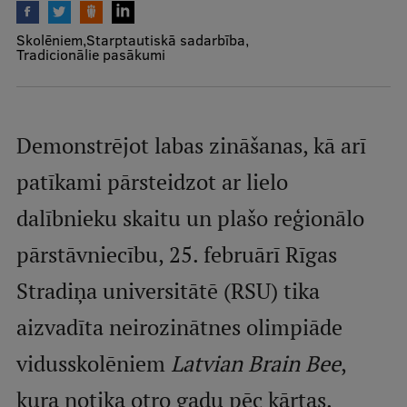
Mobile
Skolēniem
Starptautiskā sadarbība
galvenā
Studiju iespējas
Tradicionālie pasākumi
izvēlne
Pamatstudiju programmas
Demonstrējot labas zināšanas, kā arī
Maģistra studiju programmas
patīkami pārsteidzot ar lielo
Doktorantūra
dalībnieku skaitu un plašo reģionālo
Rezidentūra
pārstāvniecību, 25. februārī Rīgas
Uzņemšana
Stradiņa universitātē (RSU) tika
Praktiska informācija
aizvadīta neirozinātnes olimpiāde
vidusskolēniem
Latvian Brain Bee
,
Par RSU
kura notika otro gadu pēc kārtas.