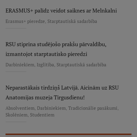
ERASMUS+ palīdz veidot saiknes ar Melnkalni
,
Erasmus+ pieredze
Starptautiskā sadarbība
RSU stiprina studējošo prakšu pārvaldību,
izmantojot starptautisko pieredzi
,
,
Darbiniekiem
Izglītība
Starptautiskā sadarbība
Neparastākais tirdziņš Latvijā. Aicinām uz RSU
Anatomijas muzeja Tirgusdienu!
,
,
,
Absolventiem
Darbiniekiem
Tradicionālie pasākumi
,
Skolēniem
Studentiem