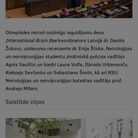
Olimpiādes norisē nozīmīgu ieguldījumu deva
International Brain Bee
koordinators Latvijā dr. Daniils
Žukovs, uzdevumu recenzente dr. Enija Štoka, Neiroloģijas
un neiroķirurģijas studentu zinātniskā pulciņa vadītājs
Agnis Saulītis un biedri Laura Volfa, Dāniels Urbanovičs,
Aleksejs Sevčenko un Sebastians Šmits, kā arī RSU
Neiroloģijas un neiroķirurģijas katedras vadītājs prof.
Andrejs Millers.
Saistītās ziņas