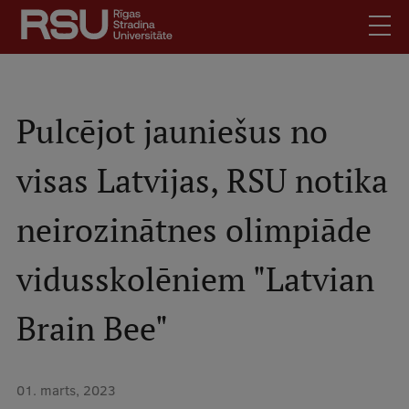
Pārlekt
uz
galveno
saturu
English
.
Latviski
Pulcējot jauniešus no
Mobile
Meklēt
Skolēniem
visas Latvijas, RSU notika
augšējā
Studentiem
izvēlne
neirozinātnes olimpiāde
Absolventiem
Darbiniekiem
vidusskolēniem "Latvian
Darba devējiem
Bibliotēka
Brain Bee"
Kontakti
Vakances
01. marts, 2023