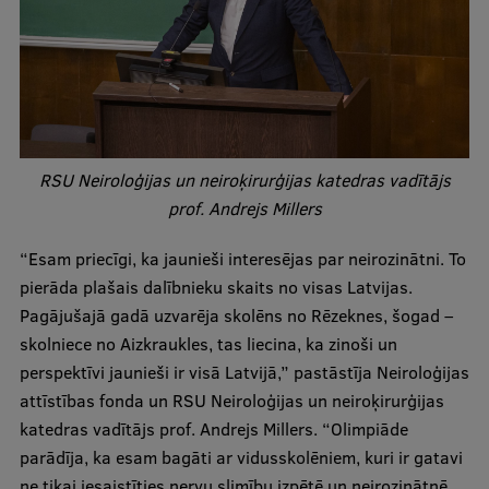
Starptautiskā sadarbība
Mobilitātes programmas
Starptautiskie projekti
RSU Neiroloģijas un neiroķirurģijas katedras vadītājs
prof. Andrejs Millers
Starptautiskie sadarbības partneri
EURAXESS RSU kontaktpunkts
“Esam priecīgi, ka jaunieši interesējas par neirozinātni. To
pierāda plašais dalībnieku skaits no visas Latvijas.
EATRIS koordinators Latvijā
Pagājušajā gadā uzvarēja skolēns no Rēzeknes, šogad –
skolniece no Aizkraukles, tas liecina, ka zinoši un
perspektīvi jaunieši ir visā Latvijā,” pastāstīja Neiroloģijas
attīstības fonda un RSU Neiroloģijas un neiroķirurģijas
katedras vadītājs prof. Andrejs Millers. “Olimpiāde
parādīja, ka esam bagāti ar vidusskolēniem, kuri ir gatavi
ne tikai iesaistīties nervu slimību izpētē un neirozinātnē,