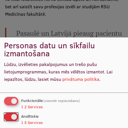
bet arī saistīt savu profesijas izvēli ar studijām RSU
Medicīnas fakultātē.
Pasaulē un Latvijā pieaug pacientu
Personas datu un sīkfailu
skaits ar dažādām šobrīd vēl
izmantošana
neārstējamām smadzeņu
Lūdzu, izvēlieties pakalpojumus un trešo pušu
saslimšanām. Palīdzēt te var
lietojumprogrammas, kuras mēs vēlētos izmantot.
Lai
jaunieši, kuri izvēlas ar nervu
iepazītos, lūdzu, lasiet mūsu
privātuma politika
.
slimību izpēti un ārstniecību
saistītu nākotni.”
Funkcionālie
(vienmēr nepieciešams)
↓
2
Services
Analītiskie
Latvian Brain Bee
ir daļa no lielās
International Brain Bee
,
↓
5
Services