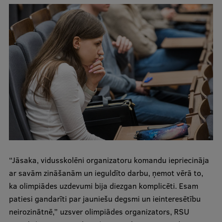
Ētikas un līdztiesības mācības
Atvērtā universitāte
Sagatavošanas kursi
Profesionālās pilnveides kursi
ESF kvalifikācijas celšanas kursi
Pedagoģiskās izaugsmes centrs
Kvalifikācijas atbilstības pārbaude
“Jāsaka, vidusskolēni organizatoru komandu iepriecināja
Pētniecība
ar savām zināšanām un ieguldīto darbu, ņemot vērā to,
ka olimpiādes uzdevumi bija diezgan komplicēti. Esam
patiesi gandarīti par jauniešu degsmi un ieinteresētību
Zinātniskie institūti un laboratorijas
neirozinātnē,” uzsver olimpiādes organizators, RSU