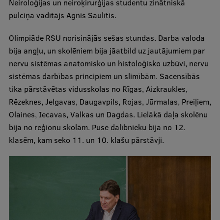
Neiroloģijas un neiroķirurģijas studentu zinātniskā
Pētniecības datu pārvaldība
pulciņa vadītājs Agnis Saulītis.
RSU zinātnes portāls
Olimpiāde RSU norisinājās sešas stundas. Darba valoda
Zinātnes ietekme
bija angļu, un skolēniem bija jāatbild uz jautājumiem par
Pētniecības platformas
nervu sistēmas anatomisko un histoloģisko uzbūvi, nervu
sistēmas darbības principiem un slimībām. Sacensībās
Doktorantūras skola
tika pārstāvētas vidusskolas no Rīgas, Aizkraukles,
Pētniecības pakalpojumi
Rēzeknes, Jelgavas, Daugavpils, Rojas, Jūrmalas, Preiļiem,
Olaines, Iecavas, Valkas un Dagdas. Lielākā daļa skolēnu
Pētniecības projekti
bija no reģionu skolām. Puse dalībnieku bija no 12.
Zinātnieku brokastis
klasēm, kam seko 11. un 10. klašu pārstāvji.
Vertikāli integrētie projekti
Zinātniskās konferences
Inovāciju centrs