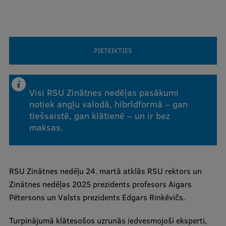
Ģerbonis
Projekti
PIETEIKTIES
Reitingi
Virtuālā tūre
Visi RSU Zinātnes nedēļas pasākumi
Ilgtspējīga attīstība
notiek angļu valodā, hibrīdformā – gan
Studiju un vides pieejamība
tiešsaistē, gan klātienē – un ir bez
maksas.
Dati par 2025. gadu
Suvenīri un grāmatas
RSU Zinātnes nedēļu 24. martā atklās RSU rektors un
Zinātnes nedēļas 2025 prezidents profesors Aigars
Mūžizglītība
Pētersons un Valsts prezidents Edgars Rinkēvičs.
Turpinājumā klātesošos uzrunās iedvesmojoši eksperti,