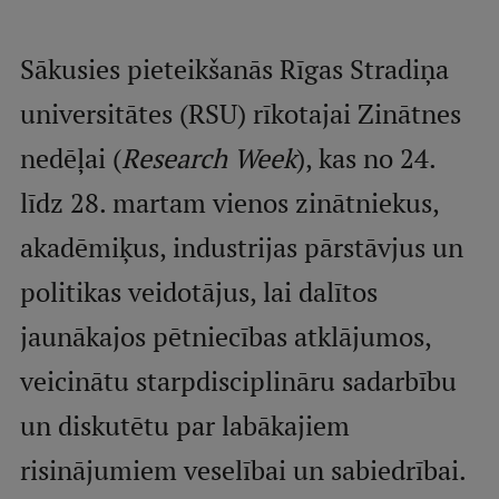
Studentu dzīve
Sākusies pieteikšanās Rīgas Stradiņa
Studiju norises vietas
universitātes (RSU) rīkotajai Zinātnes
Fakultātes
nedēļai (
Research Week
), kas no 24.
Mūsu cilvēki
līdz 28. martam vienos zinātniekus,
Stratēģija
akadēmiķus, industrijas pārstāvjus un
Struktūra
politikas veidotājus, lai dalītos
Vēsture un tradīcijas
jaunākajos pētniecības atklājumos,
Identitāte
veicinātu starpdisciplināru sadarbību
RSU fonds
un diskutētu par labākajiem
Aula
risinājumiem veselībai un sabiedrībai.
Muzeji un ekspozīcijas