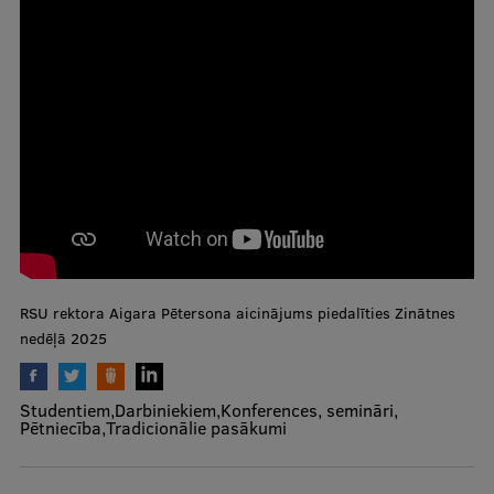
Zinātnes nedēļā 2025
Mobile
galvenā
Studiju iespējas
izvēlne
Pamatstudiju programmas
Maģistra studiju programmas
Doktorantūra
Rezidentūra
RSU rektora Aigara Pētersona aicinājums piedalīties Zinātnes
Uzņemšana
nedēļā 2025
Praktiska informācija
Studentiem
Darbiniekiem
Konferences, semināri
Pētniecība
Tradicionālie pasākumi
Par RSU