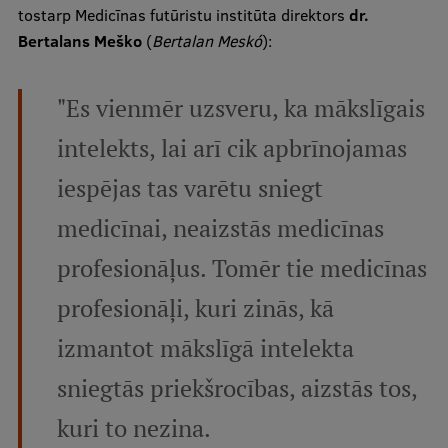
tostarp Medicīnas futūristu institūta direktors
dr.
Ētikas un līdztiesības mācības
Bertalans Meško
(
Bertalan Meskó
):
Atvērtā universitāte
Sagatavošanas kursi
"Es vienmēr uzsveru, ka mākslīgais
Profesionālās pilnveides kursi
intelekts, lai arī cik apbrīnojamas
ESF kvalifikācijas celšanas kursi
iespējas tas varētu sniegt
Pedagoģiskās izaugsmes centrs
medicīnai, neaizstās medicīnas
Kvalifikācijas atbilstības pārbaude
profesionāļus. Tomēr tie medicīnas
profesionāļi, kuri zinās, kā
Pētniecība
izmantot mākslīgā intelekta
sniegtās priekšrocības, aizstās tos,
Zinātniskie institūti un laboratorijas
kuri to nezina.