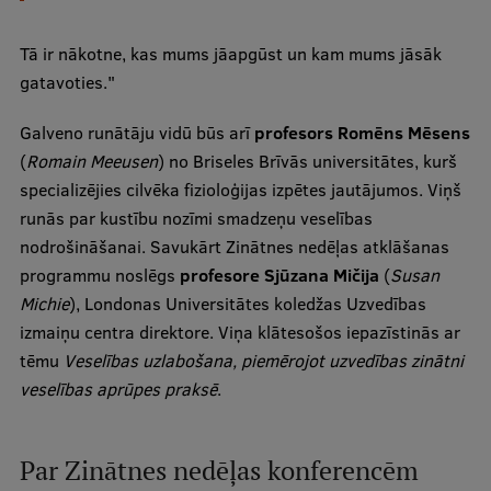
Pētniecības datu pārvaldība
RSU zinātnes portāls
Tā ir nākotne, kas mums jāapgūst un kam mums jāsāk
gatavoties."
Zinātnes ietekme
Galveno runātāju vidū būs arī
profesors Romēns Mēsens
Pētniecības platformas
(
Romain Meeusen
) no Briseles Brīvās universitātes, kurš
Doktorantūras skola
specializējies cilvēka fizioloģijas izpētes jautājumos. Viņš
runās par kustību nozīmi smadzeņu veselības
Pētniecības pakalpojumi
nodrošināšanai. Savukārt Zinātnes nedēļas atklāšanas
Pētniecības projekti
programmu noslēgs
profesore Sjūzana Mičija
(
Susan
Michie
), Londonas Universitātes koledžas Uzvedības
Zinātnieku brokastis
izmaiņu centra direktore. Viņa klātesošos iepazīstinās ar
Vertikāli integrētie projekti
tēmu
Veselības uzlabošana, piemērojot uzvedības zinātni
veselības aprūpes praksē
.
Zinātniskās konferences
Inovāciju centrs
Par Zinātnes nedēļas konferencēm