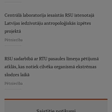
Centrālā laboratorija iesaistās RSU īstenotajā
Latvijas iedzīvotāju antropoloģiskās izpētes
projektā
Pētniecība
RSU sadarbībā ar RTU pasaules līmeņa pētījumā
atklās, kas notiek cilvēka organismā ekstrēmas
slodzes laikā
Pētniecība
Saistītie notikumi