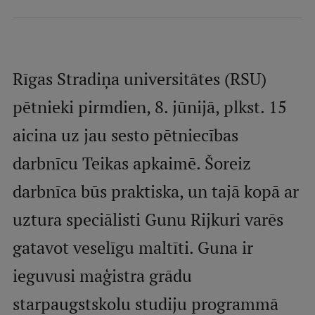
Mobile
galvenā
Studiju iespējas
izvēlne
Rīgas Stradiņa universitātes (RSU)
Pamatstudiju programmas
pētnieki pirmdien, 8. jūnijā, plkst. 15
Maģistra studiju programmas
aicina uz jau sesto pētniecības
Doktorantūra
darbnīcu Teikas apkaimē. Šoreiz
Rezidentūra
darbnīca būs praktiska, un tajā kopā ar
Uzņemšana
uztura speciālisti Gunu Rijkuri varēs
Praktiska informācija
gatavot veselīgu maltīti. Guna ir
ieguvusi maģistra grādu
Par RSU
starpaugstskolu studiju programmā