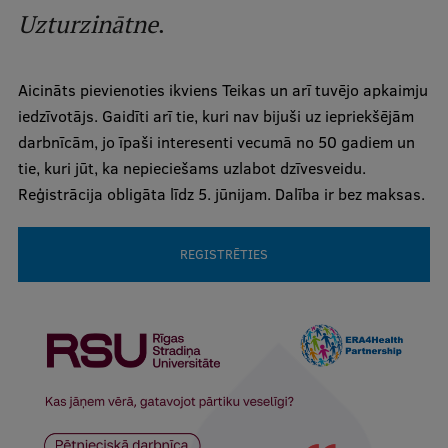
Uzturzinātne
.
Studentu dzīve
Studiju norises vietas
Aicināts pievienoties ikviens Teikas un arī tuvējo apkaimju
iedzīvotājs. Gaidīti arī tie, kuri nav bijuši uz iepriekšējām
Fakultātes
darbnīcām, jo īpaši interesenti vecumā no 50 gadiem un
Mūsu cilvēki
tie, kuri jūt, ka nepieciešams uzlabot dzīvesveidu.
Reģistrācija obligāta līdz 5. jūnijam. Dalība ir bez maksas.
Stratēģija
Struktūra
REGISTRĒTIES
Vēsture un tradīcijas
Identitāte
RSU fonds
Aula
Muzeji un ekspozīcijas