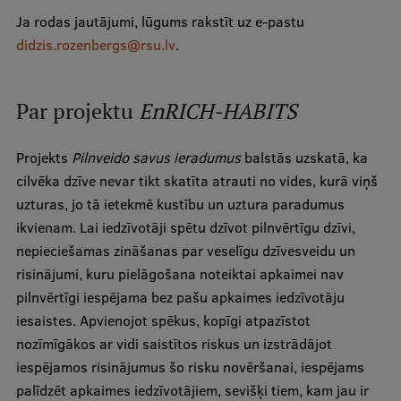
Pētniecības datu pārvaldība
Ja rodas jautājumi, lūgums rakstīt uz e-pastu
RSU zinātnes portāls
didzis.rozenbergs@rsu.lv
.
Zinātnes ietekme
Par projektu
EnRICH-HABITS
Pētniecības platformas
Doktorantūras skola
Projekts
Pilnveido savus ieradumus
balstās uzskatā, ka
cilvēka dzīve nevar tikt skatīta atrauti no vides, kurā viņš
Pētniecības pakalpojumi
uzturas, jo tā ietekmē kustību un uztura paradumus
Pētniecības projekti
ikvienam. Lai iedzīvotāji spētu dzīvot pilnvērtīgu dzīvi,
nepieciešamas zināšanas par veselīgu dzīvesveidu un
Zinātnieku brokastis
risinājumi, kuru pielāgošana noteiktai apkaimei nav
Vertikāli integrētie projekti
pilnvērtīgi iespējama bez pašu apkaimes iedzīvotāju
iesaistes. Apvienojot spēkus, kopīgi atpazīstot
Zinātniskās konferences
nozīmīgākos ar vidi saistītos riskus un izstrādājot
Inovāciju centrs
iespējamos risinājumus šo risku novēršanai, iespējams
palīdzēt apkaimes iedzīvotājiem, sevišķi tiem, kam jau ir