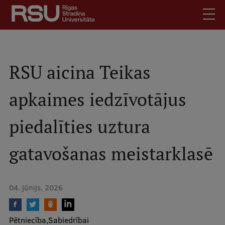
Pārlekt
uz
galveno
saturu
English
.
Latviski
RSU aicina Teikas
Mobile
Meklēt
Skolēniem
apkaimes iedzīvotājus
augšējā
Studentiem
izvēlne
piedalīties uztura
Absolventiem
Darbiniekiem
gatavošanas meistarklasē
Darba devējiem
Bibliotēka
04. jūnijs, 2026
Kontakti
Vakances
Pētniecība
Sabiedrībai