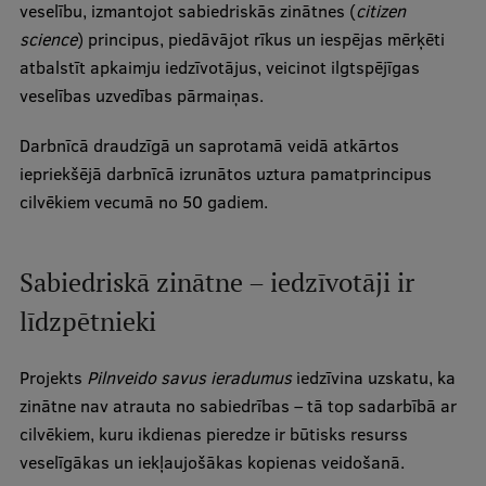
veselību, izmantojot sabiedriskās zinātnes (
citizen
Ētikas un līdztiesības mācības
science
) principus, piedāvājot rīkus un iespējas mērķēti
Atvērtā universitāte
atbalstīt apkaimju iedzīvotājus, veicinot ilgtspējīgas
veselības uzvedības pārmaiņas.
Sagatavošanas kursi
Darbnīcā draudzīgā un saprotamā veidā atkārtos
Profesionālās pilnveides kursi
iepriekšējā darbnīcā izrunātos uztura pamatprincipus
ESF kvalifikācijas celšanas kursi
cilvēkiem vecumā no 50 gadiem.
Pedagoģiskās izaugsmes centrs
Kvalifikācijas atbilstības pārbaude
Sabiedriskā zinātne – iedzīvotāji ir
līdzpētnieki
Pētniecība
Projekts
Pilnveido savus ieradumus
iedzīvina uzskatu, ka
zinātne nav atrauta no sabiedrības – tā top sadarbībā ar
cilvēkiem, kuru ikdienas pieredze ir būtisks resurss
Zinātniskie institūti un laboratorijas
veselīgākas un iekļaujošākas kopienas veidošanā.