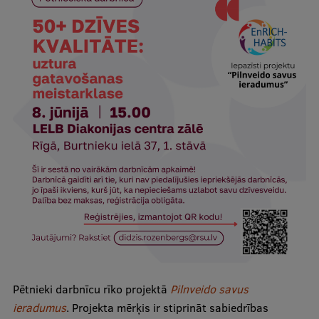
Ģerbonis
Projekti
Reitingi
Virtuālā tūre
Ilgtspējīga attīstība
Studiju un vides pieejamība
Dati par 2025. gadu
Suvenīri un grāmatas
Mūžizglītība
Pētnieki darbnīcu rīko projektā
Pilnveido savus
ieradumus
. Projekta mērķis ir stiprināt sabiedrības