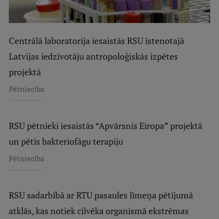
Centrālā laboratorija iesaistās RSU īstenotajā
Latvijas iedzīvotāju antropoloģiskās izpētes
projektā
Pētniecība
RSU pētnieki iesaistās “Apvārsnis Eiropa” projektā
un pētīs bakteriofāgu terapiju
Pētniecība
RSU sadarbībā ar RTU pasaules līmeņa pētījumā
atklās, kas notiek cilvēka organismā ekstrēmas