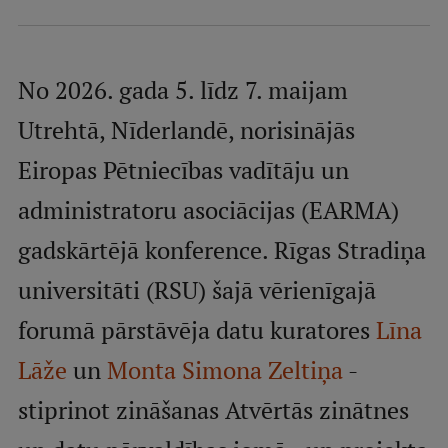
Mobile
galvenā
Studiju iespējas
izvēlne
No 2026. gada 5. līdz 7. maijam
Utrehtā, Nīderlandē, norisinājās
Pamatstudiju programmas
Eiropas Pētniecības vadītāju un
Maģistra studiju programmas
administratoru asociācijas (EARMA)
Doktorantūra
gadskārtējā konference. Rīgas Stradiņa
Rezidentūra
universitāti (RSU) šajā vērienīgajā
Uzņemšana
forumā pārstāvēja datu kuratores
Līna
Praktiska informācija
Lāže
un
Monta Simona Zeltiņa
-
stiprinot zināšanas Atvērtās zinātnes
Par RSU