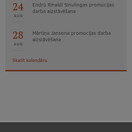
24
Endrū Rinaldi Sinulingas promocijas
darba aizstāvēšana
AUG
28
Mārtiņa Jansona promocijas darba
aizstāvēšana
AUG
Skatīt kalendāru