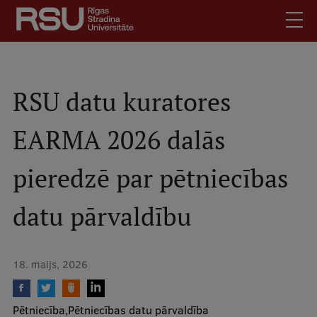
Pārlekt
uz
galveno
saturu
English
.
Latviski
RSU datu kuratores
Mobile
Meklēt
Skolēniem
EARMA 2026 dalās
augšējā
Studentiem
izvēlne
pieredzē par pētniecības
Absolventiem
Darbiniekiem
datu pārvaldību
Darba devējiem
Bibliotēka
18. maijs, 2026
Kontakti
Vakances
Pētniecība
Pētniecības datu pārvaldība