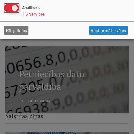
Analītiskie
↓
5
Services
Nē, paldies
Apstiprināt izvēles
Pētniecības datu
pārvaldība
LASĪT VAIRĀK
Saistītās ziņas