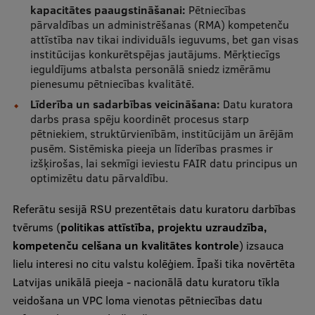
Pētniecības datu pārvaldība
kapacitātes paaugstināšanai:
Pētniecības
pārvaldības un administrēšanas (RMA) kompetenču
RSU zinātnes portāls
attīstība nav tikai individuāls ieguvums, bet gan visas
institūcijas konkurētspējas jautājums. Mērķtiecīgs
Zinātnes ietekme
ieguldījums atbalsta personālā sniedz izmērāmu
pienesumu pētniecības kvalitātē.
Pētniecības platformas
Līderība un sadarbības veicināšana:
Datu kuratora
Doktorantūras skola
darbs prasa spēju koordinēt procesus starp
pētniekiem, struktūrvienībām, institūcijām un ārējām
Pētniecības pakalpojumi
pusēm. Sistēmiska pieeja un līderības prasmes ir
izšķirošas, lai sekmīgi ieviestu FAIR datu principus un
Pētniecības projekti
optimizētu datu pārvaldību.
Zinātnieku brokastis
Referātu sesijā RSU prezentētais datu kuratoru darbības
Vertikāli integrētie projekti
tvērums (
politikas attīstība, projektu uzraudzība,
kompetenču celšana un kvalitātes kontrole
) izsauca
Zinātniskās konferences
lielu interesi no citu valstu kolēģiem. Īpaši tika novērtēta
Inovāciju centrs
Latvijas unikālā pieeja - nacionālā datu kuratoru tīkla
veidošana un VPC loma vienotas pētniecības datu