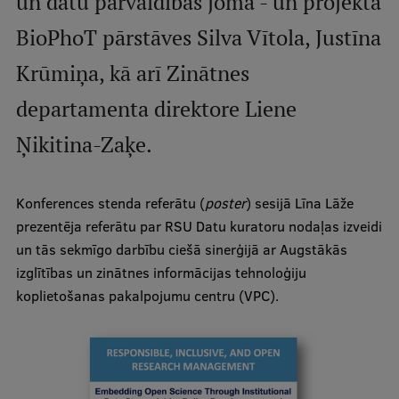
un datu pārvaldības jomā - un projekta
BioPhoT pārstāves Silva Vītola, Justīna
Studentu dzīve
Krūmiņa, kā arī Zinātnes
Studiju norises vietas
departamenta direktore Liene
Fakultātes
Ņikitina-Zaķe.
Mūsu cilvēki
Stratēģija
Konferences stenda referātu (
poster
) sesijā Līna Lāže
Struktūra
prezentēja referātu par RSU Datu kuratoru nodaļas izveidi
un tās sekmīgo darbību ciešā sinerģijā ar Augstākās
Vēsture un tradīcijas
izglītības un zinātnes informācijas tehnoloģiju
Identitāte
koplietošanas pakalpojumu centru (VPC).
RSU fonds
Aula
Muzeji un ekspozīcijas