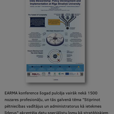
Ģerbonis
Projekti
Reitingi
Virtuālā tūre
Ilgtspējīga attīstība
Studiju un vides pieejamība
Dati par 2025. gadu
Suvenīri un grāmatas
EARMA konference šogad pulcēja vairāk nekā 1500
Mūžizglītība
nozares profesionāļu, un tās galvenā tēma "Stiprinot
pētniecības vadītājus un administratorus kā ietekmes
līderus" akcentēja datu speciālistu lomu kā stratēģiskiem